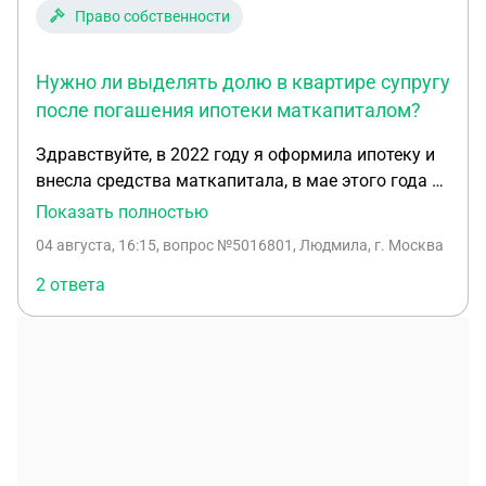
операции.
Право собственности
Нужно ли выделять долю в квартире супругу
после погашения ипотеки маткапиталом?
Здравствуйте, в 2022 году я оформила ипотеку и
внесла средства маткапитала, в мае этого года я
полностью закрыла ипотеку. 25 июля этого года
Показать полностью
вступила в брак, обязана ли я выделить доли
04 августа, 16:15
, вопрос №5016801, Людмила, г. Москва
супругу или только детям?
2 ответа