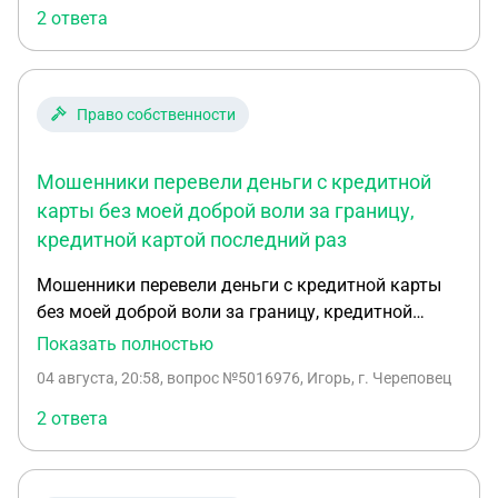
потерять и он продаст без меня или только как и
2 ответа
говорит что только чтоб банк одобрил кредит?
Право собственности
Мошенники перевели деньги с кредитной
карты без моей доброй воли за границу,
кредитной картой последний раз
Мошенники перевели деньги с кредитной карты
без моей доброй воли за границу, кредитной
картой последний раз пользовался в 2024 году,
Показать полностью
никогда не снимал наличные деньги и не
04 августа, 20:58
, вопрос №5016976, Игорь, г. Череповец
переводил деньги третьим лицам, те более за
границу, родственников и знакомых за пределами
2 ответа
России не имею. Банк не присылал sms-
извещение и не звонил для подтверждения