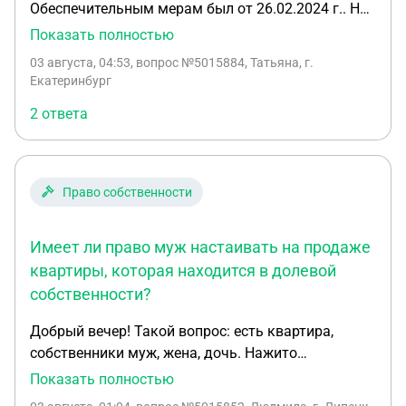
Обеспечительным мерам был от 26.02.2024 г.. Но
иск провалялся в суде 1, 5 года. Исполнительное
Показать полностью
производство было возбуждено 29.05.2025 г.
03 августа, 04:53
, вопрос №5015884, Татьяна, г.
Должник продал имущество 05.04.2024 г. Можно
Екатеринбург
ли оспорить сделки через банкротство должника
2 ответа
в целях погашения долга и в какие сроки?
Право собственности
Имеет ли право муж настаивать на продаже
квартиры, которая находится в долевой
собственности?
Добрый вечер! Такой вопрос: есть квартира,
собственники муж, жена, дочь. Нажито
совместно. В браке 25 лет. Сейчас муж решил
Показать полностью
уйти к другой женщине, оставив в семье кредиты,