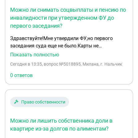
Можно ли снимать соцвыплаты и пенсию по
инвалидности при утвержденном ФУ до
первого заседания?
Здравствуйте!Мне утвердили ФУ,но первого
заседания суда еще не было.Карты не
заблокированы.Блокировка счета будет только
Показать полностью
после первого заседания сказали.Я как
Сегодня в 13:35
, вопрос №5018895, Милана, г. Нальчик
медработник получают соц выплаты и соц
пенсию по инвалидности.Могу ли я их снять не
0 ответов
уведомляя ФУ,если карта еще активна?
Право собственности
Можно ли лишить собственника доли в
квартире из-за долгов по алиментам?