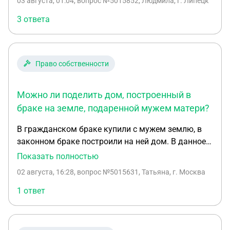
03 августа, 01:04
, вопрос №5015852, Людмила, г. Липецк
долги, которые брали на погашение его же
долгов. Он настаивает на продаже квартиры,
3 ответа
чтобы забрать свою долю. Жена и дочь не хотят
её продавать. Имеет ли он право настаивать на
продаже. И какие его действия могут быть
Право собственности
Можно ли поделить дом, построенный в
браке на земле, подаренной мужем матери?
В гражданском браке купили с мужем землю, в
законном браке построили на ней дом. В данное
время дом достроен, но не зарегистрирован. Но
Показать полностью
земельный участок муж оформил дарственную
02 августа, 16:28
, вопрос №5015631, Татьяна, г. Москва
на свою маму. Могу ли я при разводе поделить
пополам дом?
1 ответ