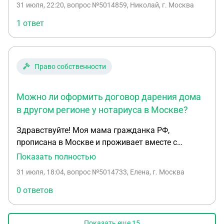
31 июля, 22:20
, вопрос №5014859, Николай, г. Москва
1 ответ
Право собственности
Можно ли оформить договор дарения дома
в другом регионе у нотариуса в Москве?
Здравствуйте! Моя мама гражданка РФ,
прописана в Москве и проживает вместе с
дочерью. Мать является собственником дома,
Показать полностью
который находится в Херсонской области.
31 июля, 18:04
, вопрос №5014733, Елена, г. Москва
Возможно ли оформить договор дарения на этот
дом у нотариуса в Москве, не выезжая в
0 ответов
Херсонскую область
Показать еще
15