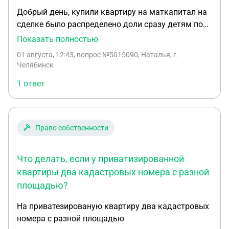
Добрый день, купили квартиру на маткапитал на
сделке было распределено доли сразу детям по
1/10, и оставшиеся 7/10 мои. Сейчас мне нужно
Показать полностью
выделить супругу тоже долю могу ли я свою
01 августа, 12:43
, вопрос №5015090, Наталья, г.
долю 7/10 подарить супругу?
Челябинск
1 ответ
Право собственности
Что делать, если у приватизированной
квартиры два кадастровых номера с разной
площадью?
На приватезированую квартиру два кадастровых
номера с разной площадью