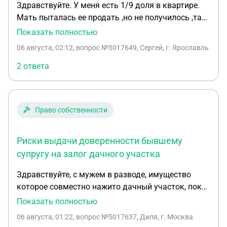
Здравствуйте. У меня есть 1/9 доля в квартире.
Мать пыталась ее продать ,но не получилось ,так
как обременения на мою долю из за долгов по
Показать полностью
алиментам. Сейчас она пытается лишить этой
06 августа, 02:12
, вопрос №5017649, Сергей, г. Ярославль
доли. Это разве вообще возможно? По закону ?
Квартира куплена на мат капитал
2 ответа
Право собственности
Риски выдачи доверенности бывшему
супругу на залог дачного участка
Здравствуйте, с мужем в разводе, имущество
которое совместно нажито дачный участок, пока
не делили официально, просит сделать
Показать полностью
довереность на участок чтоб взять кредит под
06 августа, 01:22
, вопрос №5017637, Диля, г. Москва
залог участка. Какой у меня риск ? Я могу