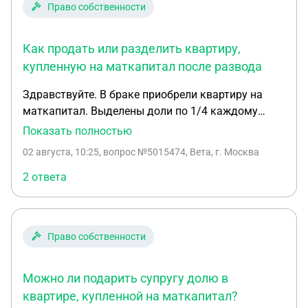
Право собственности
Как продать или разделить квартиру,
купленную на маткапитал после развода
Здравствуйте. В браке приобрели квартиру на
маткапитал. Выделены доли по 1/4 каждому
члену(2 детей). 8 лет назад развелись, детям 22 и
Показать полностью
18 лет. Муж остался в квартире имея 1/4. Дети
02 августа, 10:25
, вопрос №5015474, Вета, г. Москва
жили с матерью. С отцом не общались. Алименты
платил. Как можно подать на раздел этой
2 ответа
квартиры или продать. Бывший муж
отказывается от продажи своей доли. Жить с ним
невозможно. Мать и четверо детей прописаны в
Право собственности
этой квартире. 2 от второго брака. Своего жилья
не имеют. Снимают. Старшие дети собственники
согласны на продажу своих долей
Можно ли подарить супругу долю в
квартире, купленной на маткапитал?