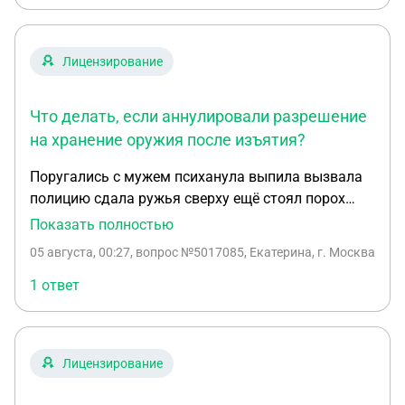
Лицензирование
Что делать, если аннулировали разрешение
на хранение оружия после изъятия?
Поругались с мужем психанула выпила вызвала
полицию сдала ружья сверху ещё стоял порох
было два суда заплатили штрафы муж поехал
Показать полностью
забирать ружья ему не отдали сказали что надо
05 августа, 00:27
, вопрос №5017085, Екатерина, г. Москва
продать либо переписать на другого человека
либо отправят на сво лишили разрешения на
1 ответ
хранение оружия
Лицензирование