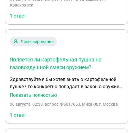
время в ЛЛР Предусматривает ли это
Красноярск
правонарушение онулирование лецензии на
1 ответ
хранение и ношение оружия?
Лицензирование
Является ли картофельная пушка на
газовоздушной смеси оружием?
Здравствуйте я бы хотел знать о картофельной
пушке что конкретно попадает в закон о оружие
то есть если на ней стоит возможность
Показать полностью
перезарядки через вырез для удобства и сама
06 августа, 02:30
, вопрос №5017653, Михаил, г. Москва
пушка пиротическая то есть работает на
газовоздушной смеси а так же на картофельной
1 ответ
пушке есть ствол и способ наведения с помощью
тринога и конечно как и где её можно