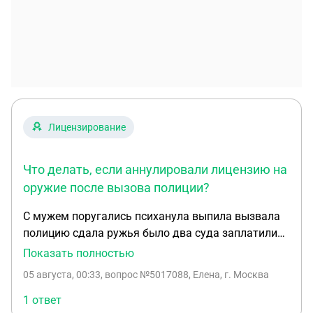
Лицензирование
Что делать, если аннулировали лицензию на
оружие после вызова полиции?
С мужем поругались психанула выпила вызвала
полицию сдала ружья было два суда заплатили
штрафы муж поехал забирать ружья они лишили
Показать полностью
лицензию на хранении оружия сказали продать
05 августа, 00:33
, вопрос №5017088, Елена, г. Москва
либо переписать на другого человека, о то
отправят на сво
1 ответ