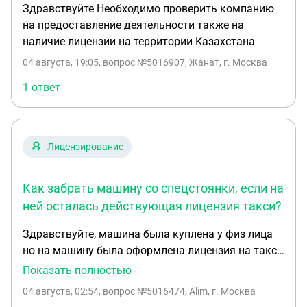
Здравствуйте Необходимо проверить компанию
на предоставление деятельности также на
наличие лицензии на территории Казахстана
04 августа, 19:05
, вопрос №5016907, Жанат, г. Москва
1 ответ
Лицензирование
Как забрать машину со спецстоянки, если на
ней осталась действующая лицензия такси?
Здравствуйте, машина была куплена у физ лица
но на машину была оформлена лицензия на такси
при постановке на учёт когда я у сотрудников
Показать полностью
ГАИ сказали что имею право двигаться на ней без
04 августа, 02:54
, вопрос №5016474, Alim, г. Москва
путевого листа так как на машине цвет был