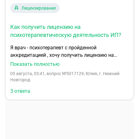
использовать к примеру в городе или в гаражном
Лицензирование
кооперативе или за городом в лесу и ТД ?
Как получить лицензию на
психотерапевтическую деятельность ИП?
Я врач - психотерапевт с пройденной
аккредитацией , хочу получить лицензию на
деятельность на себя , создав ИП . Какие мои
Показать полностью
действия ? Помещение соответствующее я нашла
05 августа, 03:41
, вопрос №5017129, Юлия, г. Нижний
уже . Где ознакомиться с приказом именно для
Новгород
психотерапии лицензирование
3 ответа