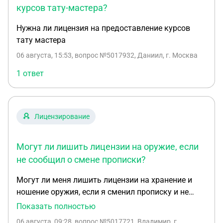
курсов тату-мастера?
Нужна ли лицензия на предоставление курсов
тату мастера
06 августа, 15:53
, вопрос №5017932, Даниил, г. Москва
1 ответ
Лицензирование
Могут ли лишить лицензии на оружие, если
не сообщил о смене прописки?
Могут ли меня лишить лицензии на хранение и
ношение оружия, если я сменил прописку и не
сообщил? ...я сменил место прописки,но место
Показать полностью
проживания осталось прежним и не сообщил во
06 августа, 09:28
, вопрос №5017721, Владимир, г.