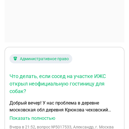
Административное право
Что делать, если сосед на участке ИЖС
открыл неофициальную гостиницу для
собак?
Добрый вечер! У нас проблема в деревне
московская обл деревня Крюкова чеховский
район , у со седа на участке гостиница для собак,
Показать полностью
весь день и всю ночь на пролет лай ! Что можно с
Вчера в 21:52
, вопрос №5017533, Александр, г. Москва