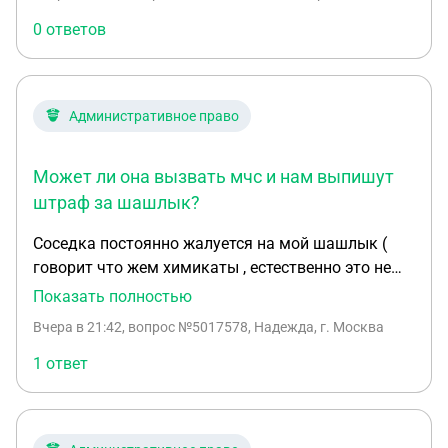
этим сделать?гостиница не официальная.на
протяжение трех лет . Статус ижс
0 ответов
Административное право
Может ли она вызвать мчс и нам выпишут
штраф за шашлык?
Соседка постоянно жалуется на мой шашлык (
говорит что жем химикаты , естественно это не
так )соседка с соседней улицы , участки не
Показать полностью
граничат . Жарим в мангале , мангал стоит в
Вчера в 21:42
, вопрос №5017578, Надежда, г. Москва
более 5 метрах от всех построек от соседских и
того больше . Может ли она вызвать мчс и нам
1 ответ
выпишут штраф за шашлык ? Живем в
московской области