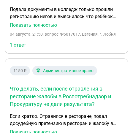
Подала документы в колледж только прошли
регистрацию иегов и выяснилось что ребёнок
должен после занятий зарабатывать деньги себе
Показать полностью
я должна обеспечить колледж в общежитии
04 августа, 21:50
, вопрос №5017017, Евгения, г. Лобня
полностью начиная от подушек одеял должна
предоставить подушку одеяло два комплекта
1 ответ
белья б**** у меня получается ребёнок один раз
день кормится при этом не педагоги говорят
после 3:00 занятия заканчивается они идут и
1150 ₽
Административное право
зарабатывают для них это нормально а для меня
не нормально Я не в этом городе живу я своего
ребёнка контролирую Я хочу забрать документы
Что делать, если после отравления в
обратно
ресторане жалобы в Роспотребнадзор и
Прокуратуру не дали результата?
Если кратко. Отравился в ресторане, подал
досудебную претензию в ресторан и жалобу в
региональный Роспотребнадзор (РПН). Ресторан
Показать полностью