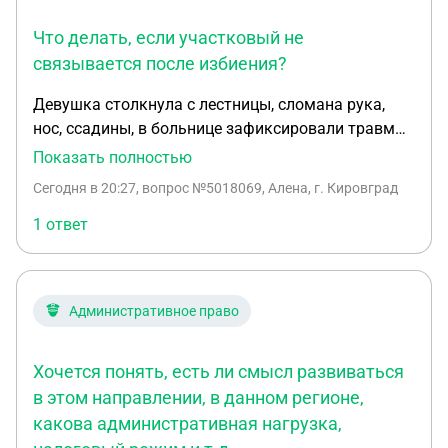
Что делать, если участковый не
связывается после избиения?
Девушка столкнула с лестницы, сломана рука,
нос, ссадины, в больнице зафиксировали травмы
и передали сотрудникам полиции, участковый до
Показать полностью
сих пор не связался, не отправил на фиксацию
Сегодня в 20:27
, вопрос №5018069, Алена, г. Кировград
побоев. Прошло 5 лекй, что делать?
1 ответ
Административное право
Хочется понять, есть ли смысл развиваться
в этом направлении, в данном регионе,
какова административная нагрузка,