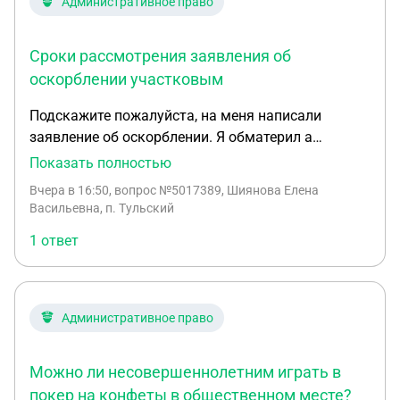
Административное право
Сроки рассмотрения заявления об
оскорблении участковым
Подскажите пожалуйста, на меня написали
заявление об оскорблении. Я обматерил а
любовницу мужа . Она написала заявление
Показать полностью
участковому Добрый день! Подскажите
Вчера в 16:50
, вопрос №5017389, Шиянова Елена
пожалуйста, я написала заявление участковому
Васильевна, п. Тульский
об административном правонарушение
1 ответ
(оскорбления,унижение) прошло 12 дней, ответа
так и нет, они мне говорят ждите письмо, сколько
его ждать, непонятно, подскажите какой вообще
порядок и сроки рассмотрения, что делать если
Административное право
участковый как будто не хочет заниматься
рассмотрением.
Можно ли несовершеннолетним играть в
покер на конфеты в общественном месте?