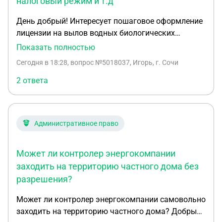
налоговый режим и т.д
День добрый! Интересует пошаговое оформление
лицензии на вылов водных биологических
ресурсов на территории Республики Карелия,в
Показать полностью
частности Ладожское озеро, прибрежный лов. От
Сегодня в 18:28
, вопрос №5018037, Игорь, г. Сочи
самого начала: что актуальнее ООО или ИП ,
требования к судну,какой регистр, хочется видеть
2 ответа
картину в целом. Когда то занимался промыслом
, факультативно, примерно лет 7, в Ленобласти,но
схема была намного проще,от компании, вопросы
Административное право
права были в их зоне ответственности. На данный
момент есть возможность развития этого
направления на Севере Ладоги,в виду
Может ли контролер энергокомпании
приобретения и постройки там некой
заходить на территорию частного дома без
инфраструктуры,в прибрежной зоне. Хочется
разрешения?
понять,есть ли смысл развиваться в этом
направлении,в данном регионе, какова
Может ли контролер энергокомпании самовольно
административная нагрузка,налоговый режим и
заходить на территорию частного дома? Добрый