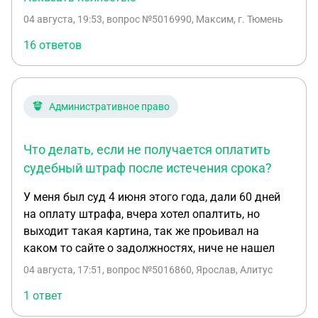
так и не ответил, региональный РПН не увидел
04 августа, 19:53
, вопрос №5016990, Максим, г. Тюмень
нарушения, дважды выдавая бессмысленные
ответы. Пожаловался на региональный РПН в
16 ответов
региональную Прокуратуру. Прокуратура не
нашла нарушений. Также жаловался на
Центральный аппарат РПН, просто спустили по
Административное право
подведомственности. Что делать дальше? Как
добиться справедливого решения в отношении
ресторана?
Что делать, если не получается оплатить
судебный штраф после истечения срока?
У меня был суд 4 июня этого года, дали 60 дней
на оплату штрафа, вчера хотел опалтить, но
выходит такая картина, так же проьивал на
каком то сайте о задолжностях, ниче не нашел
04 августа, 17:51
, вопрос №5016860, Ярослав, Алитус
1 ответ