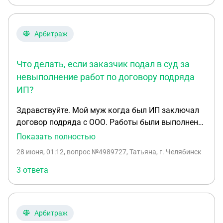
Арбитраж
Что делать, если заказчик подал в суд за
невыполнение работ по договору подряда
ИП?
Здравствуйте. Мой муж когда был ИП заключал
договор подряда с ООО. Работы были выполнены
, но материалы которые были предоставлены
Показать полностью
данной компанией ООО для выполнения работ
28 июня, 01:12
, вопрос №4989727, Татьяна, г. Челябинск
оказались не теми ,что должны были быть на
самом деле. В результате данная компания ООО
3 ответа
обязала переделать все работы с новым
материалом, без какой либо доплаты. Мой муж
отказался и ушел с объекта. Через 6 месяцев
Арбитраж
данная компания подала в суд на моего мужа о