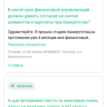
невыполнении работ, утверждая что к
выполнению работ он не приступал.
В какой срок финансовый управляющий
Подтверждение обратного у нас нет кроме данной
должен давать согласие на снятие
переписки в прикрепленном файле и нескольких
алиментов и зарплаты при банкротстве?
фото работ. Весь объем работ стоил 400 тыс с
чем то точно не помню. Взыскать хотят 210 тыс
Здравствуйте. Я прошоа стадию банкротства,на
которые были переведены. Скажите в нашей
протяжении уже 4 месяцев мне финансовый
ситуации нет шансов?
управляющий дает согласие на снятие алиментов
Показать полностью
со счета и з/п. Хотелось бы узнать в течении
25 июня, 13:38
, вопрос №4988057, Татьяна, с/п.
какого времени с мамента поступления денежных
Архангельское
средств на мой счет,ФУ должен дать согласте на
3 ответа
снятие алиментов и з/п?
Арбитраж
А щас вспомнила тоесть со знакомым очень
давно не виделись тоесть и ИП закрыл