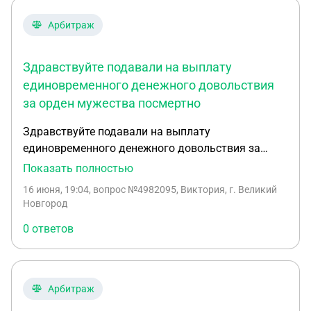
Арбитраж
Здравствуйте подавали на выплату
единовременного денежного довольствия
за орден мужества посмертно
Здравствуйте подавали на выплату
единовременного денежного довольствия за
орден мужества посмертно скажите за орден идёт
Показать полностью
отдельная выплата или пяти кратный размер
16 июня, 19:04
, вопрос №4982095, Виктория, г. Великий
оклада который получал военнослужащий
Новгород
0 ответов
Арбитраж