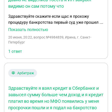
видимо он сам потому что
Здравствуйте скажите если щас я прохожу
процедуру банкротства первый суд уже прошел .
При при процедуре спрашивали было ли ИП или
Показать полностью
нет я сказала нет так как забыло совсем про него
20 июня, 20:22
, вопрос №4984839, Ирина, г. Санкт-
а открывала знакомому тоесть всем занимался
Петербург
он для себя а я ни как туда не имела ничего
1 ответ
открывала в 2024 закрылось в 2025 тоесть сам
все делал. А щас вспомнила тоесть со знакомым
очень давно не виделись тоесть и ИП закрыл
видимо он сам потому что закрыто а они просят
Арбитраж
написать пояснение я такая то открыла ИП тогда-
то занималась темто закрыла по какой причине и
Здравствуйте я взял кредит в Сбербанке и
не знаю как что писать
завысел сумму больше чем доход и я кредит
платил во время но МФО появились у меня
просрочки пошли и я подал на бакротство