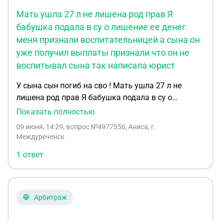
Мать ушла 27 л не лишена род прав Я
бабушка подала в су о лишение ее денег
меня признали воспитательницей а сына он
уже получил выплаты признали что он не
воспитывал сына так написала юрист
У сына сын погиб на сво ! Мать ушла 27 л не
лишена род прав Я бабушка подала в су о
лишение ее денег меня признали
Показать полностью
воспитательницей а сына он уже получил
09 июня, 14:29
, вопрос №4977356, Аниса, г.
выплаты признали что он не воспитывал сына
Междуреченск
так написала юрист
1 ответ
Арбитраж