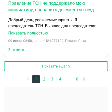
Правление ТСН не поддержало мою
инициативу, направить документы в суд
Добрый день, уважаемые юристы. Я
председатель ТСН. Бывшие два председателя:
один растратил деньги ТСН, а перед
Показать полностью
товариществом отчитался за свой подотчёт
09 июня, 08:50
, вопрос №4977122, Галина, Ялта
подложными документами, а второй (следующий
по сроку) председатель прикрыл его махинации
3 ответа
решением общего собрания о согласии принять
подотчет и списать долги с первого. Посоветуйте,
Показать еще
15
как поступить в данной ситуации мне, имея ввиду
ответственность мою в соответствии со ст. 35.1
1
2
3
4
...
10
ГК РФ за бездействие должностного лица.
Правление ТСН не поддержало мою инициативу,
направить документы в суд.