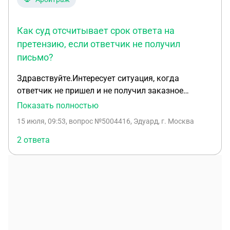
Как суд отсчитывает срок ответа на
претензию, если ответчик не получил
письмо?
Здравствуйте.Интересует ситуация, когда
ответчик не пришел и не получил заказное
письмо с претензией на почту.Как будет
Показать полностью
отсчитывать суд срок ответа на претензию в
15 июля, 09:53
, вопрос №5004416, Эдуард, г. Москва
такой ситуации (в самой претензии срок 10 дней
).И когда,в какой момент подать иск ?
2 ответа