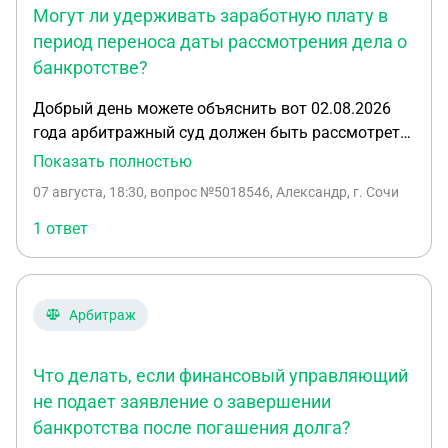
Могут ли удерживать заработную плату в
период переноса даты рассмотрения дела о
банкротстве?
Добрый день можете объяснить вот 02.08.2026
года арбитражный суд должен быть рассмотреть
дело о признании банкротом но переставил дату
Показать полностью
на 27.08.2026 за это время могут быть удержания
07 августа, 18:30
, вопрос №5018546, Александр, г. Сочи
с заработной платы есть арбитражный
управляющий как то халатно работает хочу
1 ответ
понять чё да как
Арбитраж
Что делать, если финансовый управляющий
не подает заявление о завершении
банкротства после погашения долга?