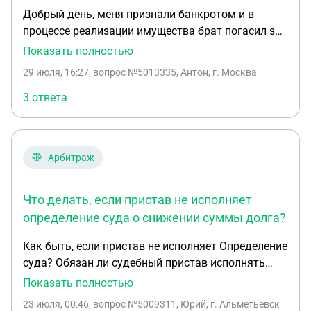
Добрый день, меня признали банкротом и в
процессе реализации имущества брат погасил за
меня долг, положив деньги на счет, открытый
Показать полностью
финансовым управляющим. После этого он
29 июля, 16:27
, вопрос №5013335, Антон, г. Москва
сказал, что подаст заявление в суд о завершении
всех процедур. Но прошло уже два месяца, а
3 ответа
заявление до сих пор не подано. На вопросы
когда и что, говорят ждите. Подскажите,
пожалуйста, как долго всё это может длиться и
Арбитраж
как можно повлиять? Мне нужно срочно продать
квартиру.
Что делать, если пристав не исполняет
определение суда о снижении суммы долга?
Как быть, если пристав не исполняет Определение
суда? Обязан ли судебный пристав исполнять
Определение суда (не решение!), в котором
Показать полностью
значительно снижена сумма долга? Получив
23 июля, 00:46
, вопрос №5009311, Юрий, г. Альметьевск