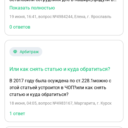
машине,на медосвидетельствование не
Показать полностью
повезли,вызвали эвакуатор и забрали
19 июня, 16:41
, вопрос №4984244, Елена, г. Ярославль
машину,документов на руки не давали
никаких,сегодня 19.06.2026г пришла смсна
0 ответов
госуслуги о лишении прав,ни повестки от суда ни
по фактическому адресу не по прописке не было.
Арбитраж
Или как снять статью и куда обратиться?
В 2017 году была осуждена по ст.228.1можно с
этой статьей устроится в ЧОП?или как снять
статью и куда обратиться?
18 июня, 04:05
, вопрос №4983167, Маргарита, г. Курск
1 ответ