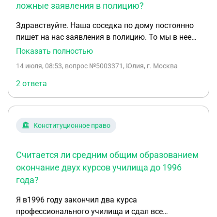
ложные заявления в полицию?
Здравствуйте. Наша соседка по дому постоянно
пишет на нас заявления в полицию. То мы в нее
что то воруем, то обстреливаем ее дом, то стучим
Показать полностью
по крыше. Она в возрасте, но не состоит на учете у
14 июля, 08:53
, вопрос №5003371, Юлия, г. Москва
психиатра. Участковый много раз с ней
разговаривал. Но соседка верит в то, что говорит.
2 ответа
Лечиться и обследоваться не хочет.
Родственники на нее повлиять не могут. Что нам
делать?
Конституционное право
Считается ли средним общим образованием
окончание двух курсов училища до 1996
года?
Я в1996 году закончил два курса
профессионального училища и сдал все