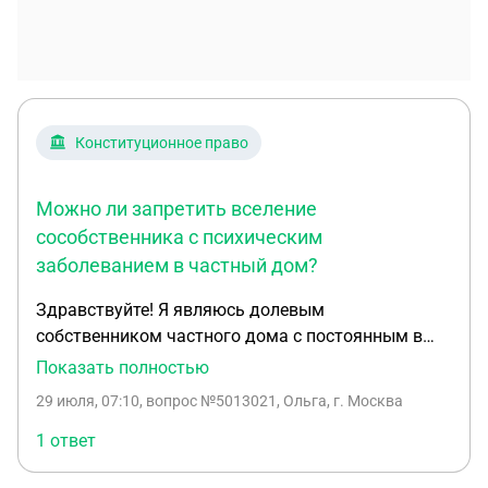
Конституционное право
Можно ли запретить вселение
сособственника с психическим
заболеванием в частный дом?
Здравствуйте! Я являюсь долевым
собственником частного дома с постоянным в
нем проживанием. Также в этом доме проживает
Показать полностью
моя пожилая 79 летняя мама. Моя родная сестра,
29 июля, 07:10
, вопрос №5013021, Ольга, г. Москва
которая тоже долевой собственник, не
проживающий по этому адресу, хочет поселить к
1 ответ
нам своего сына. Сын с диагнозом шизофрения.