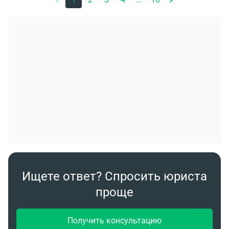
или обьеденится со старшей группой. Могут ли,
без нашего согласия перевести детей в другой
здание сада. Можем ли мы как то защитить своих
детей или вынуждены согласится с реалиями.
Ищете ответ? Спросить юриста
проще
Получить консультацию