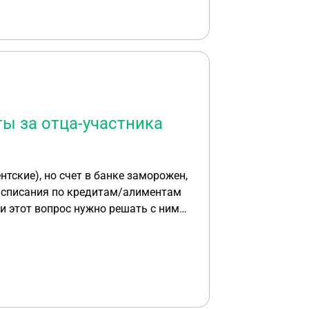
 мой Военный билет! Так вот
ОДЕ ЧИТА, А ПЕРЕЕХАЛ ЖИТЬ В
 ПОТОМ ПЕРЕЕХАЛ НА ПМЖ В ГОРОД
казано в военном билете в строке
АК БУДЕТ УКАЗАНЫ ПЕЧАТИ В ВОЕННОМ
падет в часть где я служил или
по призыву?
ы за отца-участника
? Или спишется?