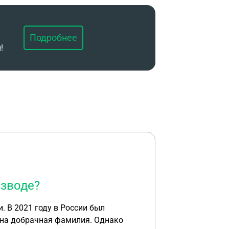
Подробнее
!
азводе?
щена добрачная фамилия. Однако