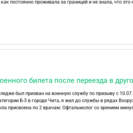
к как постоянно проживала за границей и не знала, что эт
а на добрачную фамилию смогу ли я
 заграничному паспорту, или сначала необходимо оформить
тельным, какие варианты у меня есть, если поездку отменить 
ны
нтов
ным услугам
оенного билета после переезда в друг
лледже был призван на военную службу по призыву с 10.07.
тегории Б-3 в городе Чита, я жил до службы в рядах Воо
ла присвоена по 2 врачам: Офтальмолог со зрением минус 3
5°! После службы в армии я вернулся домой, встал на учёт
отал 2,5 года и уволился! Потом я приехал в военкомат сн
 короче я переехал жить в Пермь, устроился на работу офи