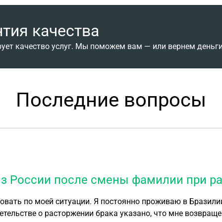
идам
нтия качества
дке
рует качество услуг. Мы поможем вам — или вернем деньги
них детей
их
Последние вопросы
ДД
щим
ьстве
у
ти
ние
из России после смены фамилии при р
я
ами
ры
ами
детельстве о расторжении брака указано, что мне возвра