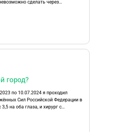
о невозможно сделать через
 новый заграничный паспорт? 3.
невозможно? Заранее
ой город?
2023 по 10.07.2024 я проходил
ружённых Сил Российской Федерации в
,5 на оба глаза, и хирург с
 как надо, потом устроился на
яться с воинского учёта поскольку я
циально, встал на воинский учёт по