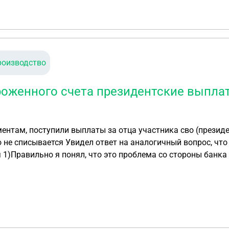
 ушел в отпуск на 2 недели! Но я обнаружил что я потерял
ТО ДЕЛАТЬ В ТАКОЙ СИТУАЦИИ? 2 ) ЕСЛИ Я СЛУЖИЛ В ГОР
ВОЕННОМ БИЛЕТЕ ГДЕ Я ПРОХОДИЛ ВОЕННУЮ СЛУЖБУ НО
Я ЖДУТ ЕСЛИ Я ПОТЕРЯЛ ВОЕННЫЙ БИЛЕТ? 4) Что будет у
тарому месту жительства в Москве, А Я ПЕРЕЕХАЛ? 5) К
роизводство
РЕЕХАЛ НА ДРУГОЕ МЕСТО ЖИТЕЛЬСТВА, военный билет по
ставит от Воинской части где я проходил военную службу 
оженного счета президентские выплат
рос, что списания по кредитам/алиментам
ми?
нальных выплат, на них распространяется это ограничение