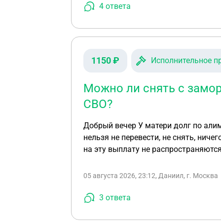
новому месту жительства, и сейчас я
4
ответа
возникли следующие вопросы: 1)Ч
ПЕРМЬ ТО ЧТО БУДЕТ УКАЗАНО В 
ПЕРМЬ? 3) КАКИЕ ПОСЛЕДСТВИЯ МЕН
Выдан если он мне был выдан по с
1150 ₽
Исполнительное п
БИЛЕТЕ ЕСЛИ Я СЛУЖИЛ В ЧИТЕ А ПЕ
пермский Военкомат все печати про
Можно ли снять с замор
СВО?
Добрый вечер У матери долг по алиментам, поступили выплаты за отца участника сво (президентские), но счет в банке заморожен,
нельзя не перевести, не снять, ничего не списывается Увидел ответ на аналогичный воп
на эту выплату не распространяются 1)Правильно я понял, что это проблема со стороны банка и этот вопрос нужно решать с ни
2)И какой статус у страховых/регио
05 августа 2026, 23:12, Даниил, г. Москва
3
ответа