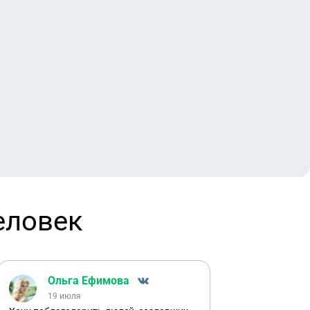
еловек
Ольга Ефимова
19 июля