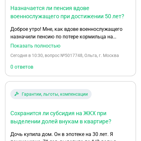
Назначается ли пенсия вдове
военнослужащего при достижении 50 лет?
Доброе утро! Мне, как вдове военнослужащего
назначили пенсию по потере кормильца на
обеспечение несовершеннолетнего ребенка, ввз
Показать полностью
не назначили. Правильно ли я поняла, что ввз
Сегодня в 10:30
, вопрос №5017748, Ольга, г. Москва
назначается только после 50 лет, мне 49? Пенсию
буду получать только пока ребенок учится очно
0 ответов
до 23 лет. Могу ли я рассчитывать пенсию на себя
после исполнения мне 50 лет?
Гарантии, льготы, компенсации
Сохранится ли субсидия на ЖКХ при
выделении долей внукам в квартире?
Дочь купила дом. Он в эпотеке на 30 лет. Я