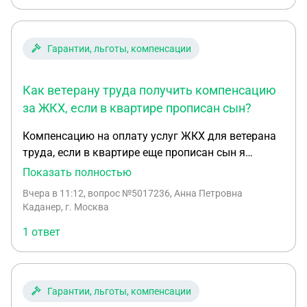
Гарантии, льготы, компенсации
Как ветерану труда получить компенсацию
за ЖКХ, если в квартире прописан сын?
Компенсацию на оплату услуг ЖКХ для ветерана
труда, если в квартире еще прописан сын я
являюсь собственником квартиры у меня
Показать полностью
прописан сын но он живет в своей квартире и
Вчера в 11:12
, вопрос №5017236, Анна Петровна
оплачивает там услуги ЖКХ как мне должны
Каданер, г. Москва
компенсировать как ветерану услуги ЖКХ и в
1 ответ
каких обьемах
Гарантии, льготы, компенсации