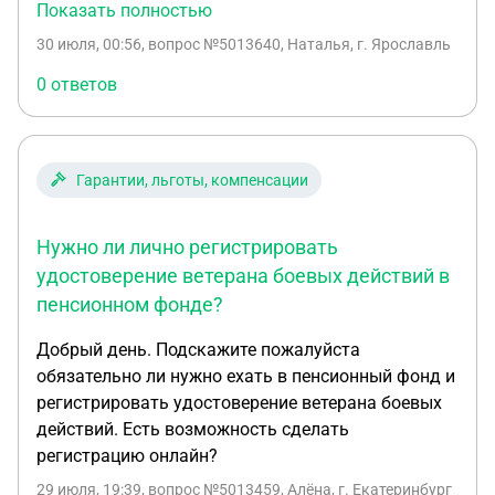
Подскажите какие меры социальной поддержки
Показать полностью
мне положены. В районном военкомате мне
30 июля, 00:56
, вопрос №5013640, Наталья, г. Ярославль
сказали только скидка на памятник.
0 ответов
Гарантии, льготы, компенсации
Нужно ли лично регистрировать
удостоверение ветерана боевых действий в
пенсионном фонде?
Добрый день. Подскажите пожалуйста
обязательно ли нужно ехать в пенсионный фонд и
регистрировать удостоверение ветерана боевых
действий. Есть возможность сделать
регистрацию онлайн?
29 июля, 19:39
, вопрос №5013459, Алёна, г. Екатеринбург