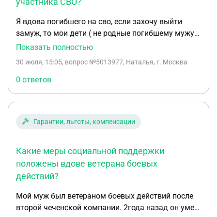
участника СВО?
Я вдова погибшего на сво, если захочу выйти
замуж, то мои дети ( не родные погибшему мужу)
потеряют ли они пенсию по потере кормильца? я
Показать полностью
вдова погибшего на сво,если захочу выйти замуж
30 июля, 15:05
, вопрос №5013977, Наталья, г. Москва
, то мои дети ( не родные погибшему мужу)
потеряют ли они пенсию по потере кормильца?
0 ответов
Гарантии, льготы, компенсации
Какие меры социальной поддержки
положены вдове ветерана боевых
действий?
Мой муж был ветераном боевых действий после
второй чеченской компании. 2года назад он умер.