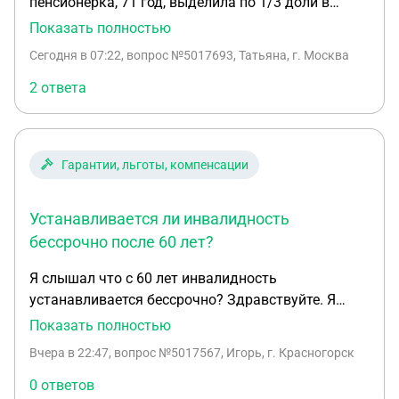
пенсионерка, 71 год, выделила по 1/3 доли в
однокомнатной квартире двум внукам.
Показать полностью
Фактически они проживают и прописаны с
Сегодня в 07:22
, вопрос №5017693, Татьяна, г. Москва
родителями в доме. Я проживаю одна. Муж умер
11 лет назад. Я ветеран труда, пенсионерка,
2 ответа
инвалид 3 группы. Квартира 40 м2. Субсидия по
ЖКХ и за кап ремонт за мной сохранится
полностью за 40м2?
Гарантии, льготы, компенсации
Устанавливается ли инвалидность
бессрочно после 60 лет?
Я слышал что с 60 лет инвалидность
устанавливается бессрочно? Здравствуйте. Я
инвалид 3 группы. Мне 63г. Инвалидность у меня
Показать полностью
с 19г. В прошлом году мне поставили вместо 2
Вчера в 22:47
, вопрос №5017567, Игорь, г. Красногорск
группы 3. Я слышал что с 60 лет инвалидность
устанавливается бессрочно?
0 ответов