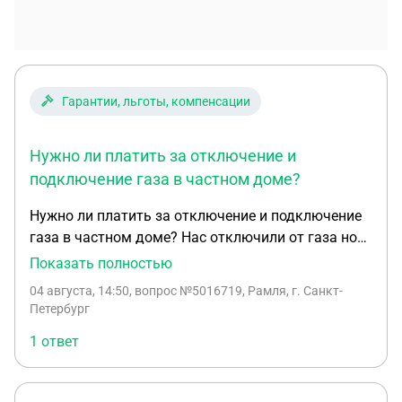
Гарантии, льготы, компенсации
Нужно ли платить за отключение и
подключение газа в частном доме?
Нужно ли платить за отключение и подключение
газа в частном доме? Нас отключили от газа но
мы пока не дома соседка званила и она сказала
Показать полностью
на отключали где то не полных два месяца назад
04 августа, 14:50
, вопрос №5016719, Рамля, г. Санкт-
и оплатили какуюта сумму ПТО оплатили
Петербург
которые не разу ничего не сделали и отключение
1 ответ
и подключение . А сейчас что нам делать опять и
за отключение иподключение платить? Они себе
зарплаты делают этим наверное