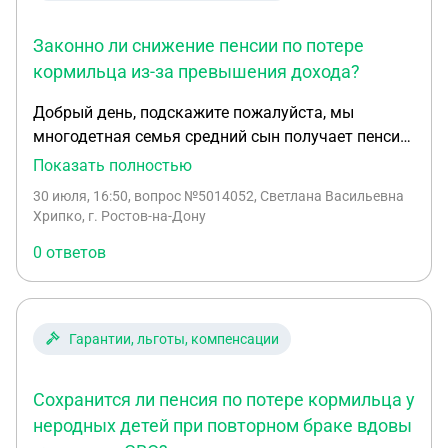
Законно ли снижение пенсии по потере
кормильца из-за превышения дохода?
Добрый день, подскажите пожалуйста, мы
многодетная семья средний сын получает пенсию
по потере кормильца, за комунальные услуги на
Показать полностью
возращают 50% но пенсия приходит теперь
30 июля, 16:50
, вопрос №5014052, Светлана Васильевна
меньше, звонила в пфр узнать почему пенсия
Хрипко, г. Ростов-на-Дону
меньше стала, ответили ,что у вас привышение
0 ответов
дохода и поэтому пенсия меньше может быть
такое и вообще-это законно?
Гарантии, льготы, компенсации
Сохранится ли пенсия по потере кормильца у
неродных детей при повторном браке вдовы