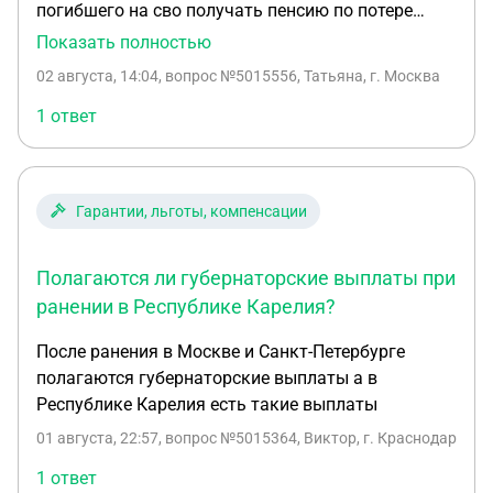
погибшего на сво получать пенсию по потере
кормилица, если она является инвалидом 2
Показать полностью
группы с детства и уже получает пенсию по
02 августа, 14:04
, вопрос №5015556, Татьяна, г. Москва
инвалидности? Здравствуйте! Подскажите
пожалуйста, имеет ли право вдова погибшего на
1 ответ
сво получать пенсию по потере кормилица, если
она является инвалидом 2 группы с детства и уже
получает пенсию по инвалидности?
Гарантии, льготы, компенсации
Полагаются ли губернаторские выплаты при
ранении в Республике Карелия?
После ранения в Москве и Санкт-Петербурге
полагаются губернаторские выплаты а в
Республике Карелия есть такие выплаты
01 августа, 22:57
, вопрос №5015364, Виктор, г. Краснодар
1 ответ