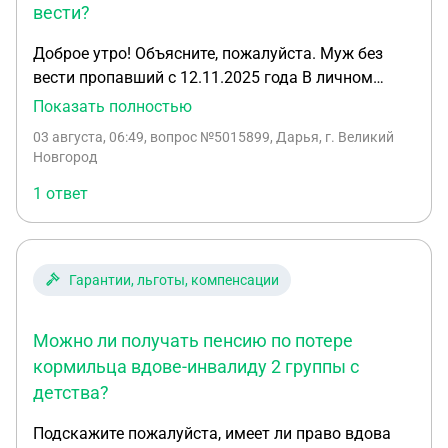
вести?
Доброе утро! Объясните, пожалуйста. Муж без
вести пропавший с 12.11.2025 года В личном
кабинете военнослужащего отображается
Показать полностью
удостоверение участника военных действий,
03 августа, 06:49
, вопрос №5015899, Дарья, г. Великий
которые оформлено 06.03.2026 года Что это
Новгород
значит и как это расценивать?
1 ответ
Гарантии, льготы, компенсации
Можно ли получать пенсию по потере
кормильца вдове-инвалиду 2 группы с
детства?
Подскажите пожалуйста, имеет ли право вдова