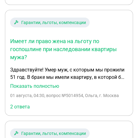
Гарантии, льготы, компенсации
Имеет ли право жена на льготу по
госпошлине при наследовании квартиры
мужа?
Здравствуйте! Умер муж, с которым мы прожили
51 год. В браке мы имели квартиру, в которой был
зарегистрирован муж и вторую квартиру в
Показать полностью
которой зарегистрирована я. Но муж на момент
01 августа, 04:30
, вопрос №5014954, Ольга, г. Москва
его смерти имел временную регистрацию в моей
квартире и пользовался мед. Услугами по моему
2 ответа
адресу и парковкой нашего автомобиля по моему
адресу. Имею ли я льготу по неуплате
госпошлины при наследовании его квартиры?
Гарантии, льготы, компенсации