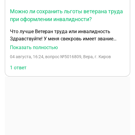
Можно ли сохранить льготы ветерана труда
при оформлении инвалидности?
Что лучше Ветеран труда или инвалидность
Здравствуйте! У меня свекровь имеет звание
"Ветеран труда" и соответственно имеет льготы по
Показать полностью
ЖКХ. Перенесла два инфаркта и врачи
04 августа, 16:24
, вопрос №5016809, Вера, г. Киров
предлагают оформить инвалидность (3 группа).
Потеряет ли она льготы, как Ветеран труда и само
1 ответ
звание? Квартира находится в собственности.