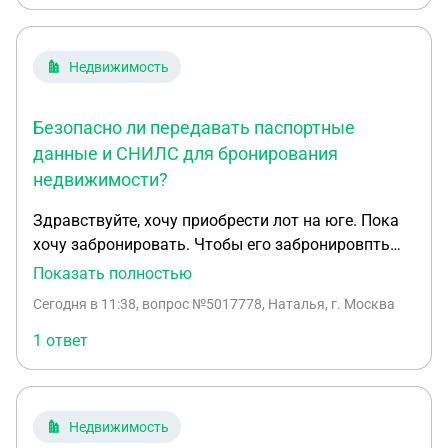
Недвижимость
Безопасно ли передавать паспортные
данные и СНИЛС для бронирования
недвижимости?
Здравствуйте, хочу приобрести лот на юге. Пока
хочу забронировать. Чтобы его забронировпть
застройщик просит паспортные данные и снилс.
Показать полностью
Подскажите пожалуйста, что делать? Как
Сегодня в 11:38
, вопрос №5017778, Наталья, г. Москва
правильно поступить?
1 ответ
Недвижимость