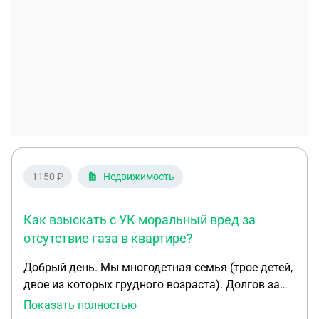
1150 ₽
Недвижимость
Как взыскать с УК моральный вред за
отсутствие газа в квартире?
Добрый день. Мы многодетная семья (трое детей,
двое из которых грудного возраста). Долгов за
ЖКХ и перед УК не имеем. 19 мая производился
Показать полностью
плановый ремонт газовых труб на цокольном