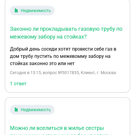
(добавлено для усиления позиции). Все
документы собраны, исковое заявление написано,
Недвижимость
но есть ощущение, что и здесь УК всё сойдёт с
рук. Может быть, кто-то готов помочь в г.
Законно ли прокладывать газовую трубу по
Солнечногорск?
межевому забору на стойках?
Добрый день соседи хотят провести себе газ в
дом трубу пустить по межевомму забору на
стойках законно это или нет
Сегодня в 13:15
, вопрос №5017835, Клиент, г. Москва
1 ответ
Недвижимость
Можно ли вселиться в жилье сестры