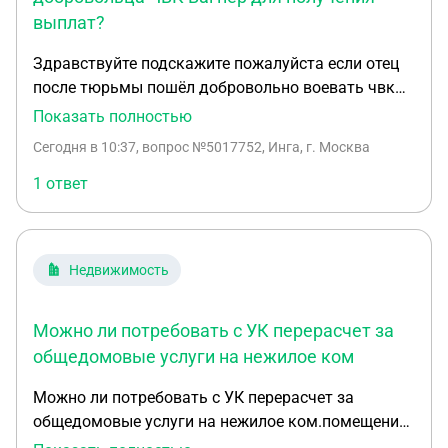
выплат?
Здравствуйте подскажите пожалуйста если отец
после тюрьмы пошёл добровольно воевать чвк
Вагнер и погиб детям только выдали
Показать полностью
удостоверение ветерана боевых действий и
Сегодня в 10:37
, вопрос №5017752, Инга, г. Москва
говорят еще медаль за отвагу должна быть днк
всё сделали все его сделали социальную пенсию ,
1 ответ
а не военную куда обращаться подскажите
родственники говорят ничего никто не получал
завещание никто не говорит на кого он писал а
Недвижимость
может и не писал брат его получил минималку
дал только миллион и всё. А остальное куда
обращаться и положено же детям что
Можно ли потребовать с УК перерасчет за
причитается
общедомовые услуги на нежилое ком
Можно ли потребовать с УК перерасчет за
общедомовые услуги на нежилое ком.помещение,
если: - наше нежилое помещение имеет