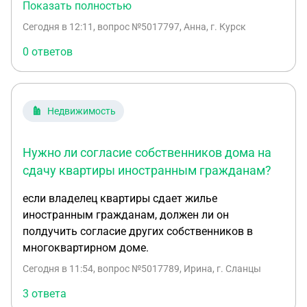
бывает, платит за вывоз мусора. Второй
законно заселиться в жилье сестры или каким-то
Показать полностью
пользуется домом всë лето, самостоятельно
другим способом повлиять на решение ситуации?
Сегодня в 12:11
, вопрос №5017797, Анна, г. Курск
косит участок. (газонокосилка куплена совмесно
Интересует любой полезный совет, рассмотрим
пополам.) Проживающий требует оплачиаать и
0 ответов
любые варианты
его личный труд за покос (в размере 3
тыс.ежемесячно, с мая по сентябрь).По факту
около 20 тысяч. Он сажает там плоды для себя.
Недвижимость
Имеет ли он право требовать такой оплаты,
мотивируя тем, что иначе штраф за
ненадлежащее содержание будет? Имеет ли он
Нужно ли согласие собственников дома на
право пользоваться безвозмездно всем домом и
сдачу квартиры иностранным гражданам?
участком? Спасибо.
если владелец квартиры сдает жилье
иностранным гражданам, должен ли он
полдучить согласие других собственников в
многоквартирном доме.
Сегодня в 11:54
, вопрос №5017789, Ирина, г. Сланцы
3 ответа