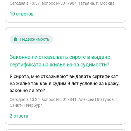
Сегодня в 13:57
, вопрос №5017904, Татьяна, г. Москва
этаже. При ремонте была обнаружена утечка газа
между этажами. Мособлгаз отключил данный
10 ответов
стояк, оставив четыре квартиры без газа. УК в
чате с жителями написала, что стояк отключён из-
за непредоставления доступа в квартиры. В итоге
Недвижимость
я с семьёй 11 дней была лишена газоснабжения, а
ГВС было планово отключено на две недели. У
меня обострилась крапивница, у старшего сына —
Законно ли отказывать сироте в выдаче
острый фарингит. Я была вынуждена купить
сертификата на жилье из-за судимости?
электрическую плитку; её стоимость мне никто не
Я сирота, мне отказывают выдавать сертификат
возместил. Также я писала заявление в УК с
на жилье так как я судим 9 лет условно за кражу,
просьбой сделать перерасчёт, но его не сделали.
законно ли это?
За эти 11 дней также были задеты моя честь и
достоинство как учителя. Хочу в судебном
Сегодня в 13:24
, вопрос №5017841, Алексей Платунов, г.
порядке взыскать с УК моральный ущерб: - за
Санкт-Петербург
длительное отсутствие газоснабжения; - за
2 ответа
причинение вреда здоровью; - за нарушение моих
прав как потребителя коммунальных услуг