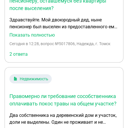
пенсионеру, оставшемуся без квартиры
после выселения?
Здравствуйте. Мой двоюродный дед, ныне
пенсионер был выселен из предоставленного ему
в соц найм жилья законно, исходя из решения
Показать полностью
суда. Теперь он не имеет не имеет жилья и
Сегодня в 12:28
, вопрос №5017806, Надежда, г. Томск
возможности снимать самостоятельно ( пенсия
около 19 тыс). Около 10 лет назад он отказался
2 ответа
от доли в родительском доме в адрес своей
родной сестры, ныне одиноко проживающая
пенсионерка в трехкомнатном доме, так же у нее
Недвижимость
в собственности есть секционка. Отношения с
моим дедом у нее неприязненные, к себе пускать
она отказалась. Очередь на предоставление
Правомерно ли требование сособственника
жилья в соц найм 690. Имеются различные
оплачивать покос травы на общем участке?
заболевания, в связи с которыми вести
Два собственника на деревенский дом и участок,
полноценный образ жизни и работать не имеет
доли не выделены. Один не проживает и не
никакой возможности. Подскажите, можно ли