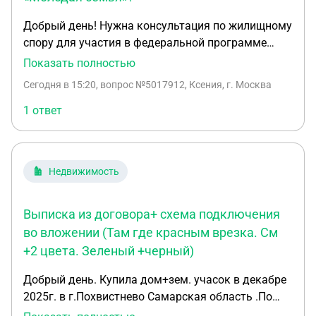
Добрый день! Нужна консультация по жилищному
спору для участия в федеральной программе
«Молодая семья» (Постановление Правительства
Показать полностью
РФ № 1050). Ситуация: Мы с супругом (оба
Сегодня в 15:20
, вопрос №5017912, Ксения, г. Москва
младше 35 лет, брак зарегистрирован) пытаемся
встать на учёт нуждающихся в улучшении
1 ответ
жилищных условий в администрации
Одинцовского городского округа (МО) для
получения субсидии. Данные по недвижимости: Я
Недвижимость
(заявитель): Зарегистрирована в Сергиевом
Посаде (МО). Общая площадь квартиры — 35,2 кв.
м. Я не являюсь собственником и не являюсь
Выписка из договора+ схема подключения
нанимателем по договору соцнайма (квартира
во вложении (Там где красным врезка. См
принадлежит моей маме, я просто вписана в
+2 цвета. Зеленый +черный)
квартиру как дочь). Фактически я там не
проживаю, живу с супругом в Звенигороде.
Добрый день. Купила дом+зем. учасок в декабре
Супруг: Зарегистрирован и является
2025г. в г.Похвистнево Самарская область .По
собственником 1/4 доли (15,3 кв. м) в квартире в
договору я и 2 е моих детей в долевой