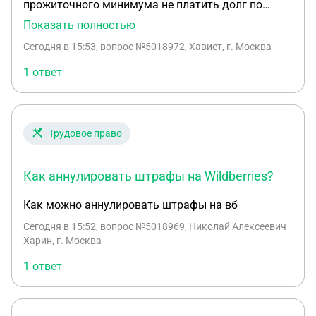
прожиточного минимума не платить долг по
транспортному налогу? Мама пишет: 1 сентября
Показать полностью
2017г. принят судебный приказ о Взыскание
Сегодня в 15:53
, вопрос №5018972, Хавиет, г. Москва
долга за транспортный налог 2015 г. в общей
сумме 33.804 руб. Платить не могу и не хочу,
1 ответ
можно ли как то доказать, что я живу только на
пенсию, а пенсия ниже прожиточного минимума?
А то будут вычитать 50%
Трудовое право
Как аннулировать штрафы на Wildberries?
Как можно аннулировать штрафы на вб
Сегодня в 15:52
, вопрос №5018969, Николай Алексеевич
Харин, г. Москва
1 ответ