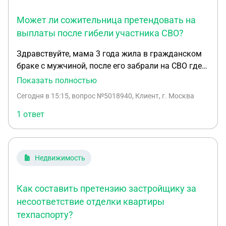
Может ли сожительница претендовать на
выплаты после гибели участника СВО?
Здравствуйте, мама 3 года жила в гражданском
браке с мужчиной, после его забрали на СВО где
он погиб. Может ли она претендовать на выплаты,
Показать полностью
если у него нет больше никаких родственников и
Сегодня в 15:15
, вопрос №5018940, Клиент, г. Москва
совместных детей у них тоже нет
1 ответ
Недвижимость
Как составить претензию застройщику за
несоответствие отделки квартиры
техпаспорту?