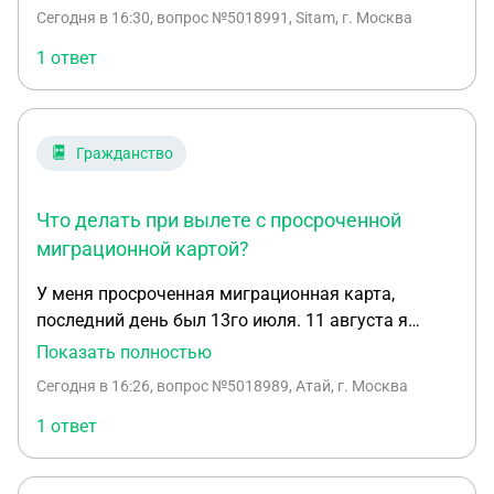
Сегодня в 16:30
, вопрос №5018991, Sitam, г. Москва
1 ответ
Гражданство
Что делать при вылете с просроченной
миграционной картой?
У меня просроченная миграционная карта,
последний день был 13го июля. 11 августа я
собираюсь вылетать в Кыргызстан. Рейс
Показать полностью
Краснодар - Москва(Шереметьево). В инете
Сегодня в 16:26
, вопрос №5018989, Атай, г. Москва
прочитал, что за просрочку в Аэропорту нужно
будет оплатить штраф от 2000-5000 тыс рублей и
1 ответ
при пересадке мне нужно быть это оплачивать
снова или как? И какие проблемы могут во время