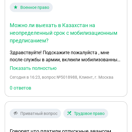
пересадки? Пересадка без повторной
Военное право
регистрации
Можно ли выехать в Казахстан на
неопределенный срок с мобилизационным
предписанием?
Здравствуйте! Подскажите пожалуйста , мне
после службы в армии, вклеили мобилизованные
предписание. Хочу поехать в Казахстан к отцу( т к
Показать полностью
сам родился там, и в прошлом имел гражданство)
Сегодня в 16:23
, вопрос №5018988, Клиент, г. Москва
Могу ли я поехать на неопределенный срок ?
0 ответов
Приватный вопрос
Трудовое право
Говорят что платили отпускные авансом