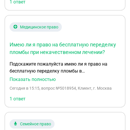
отказывается возвращать деньги, ссылаясь на то,
1 ответ
что холодильник является технически сложным
товаром и возврату не подлежит. Но ведь
доставки не было (следовательно в гарантийный
Медицинское право
талон они не могли сделать никаких записей),
холодильник находится у них в магазине. могу ли
рассчитывать на возврат в моем случае?
Имею ли я право на бесплатную переделку
планирую более грамотно составить заявление
пломбы при некачественном лечении?
но не знаю на чем мне основываться
Подскажите пожалуйста имею ли я право на
бесплатную переделку пломбы в
стоматологии,если врач сделал пломбу сначала
Показать полностью
больше нормы,я пришла к нему чтобы подточить
Сегодня в 15:15
, вопрос №5018954, Клиент, г. Москва
пломбу по прикусу,а он взял и очень сильно
переточил ее!теперь мне больно жевать этим
1 ответ
зубом
Семейное право