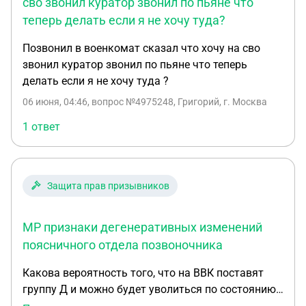
Открывание рта свободное, безболезненное. В
сво звонил куратор звонил по пьяне что
преддверии полости рта отмечается дефект
теперь делать если я не хочу туда?
альвеолярного отростка слева. В полости рта:
Позвонил в военкомат сказал что хочу на сво
слизистая чистая, влажная физиологической
звонил куратор звонил по пьяне что теперь
окраски, отмечается послеоперационный рубец
делать если я не хочу туда ?
твердого и мягкого неба, дефект язычка.
Слизистая полости рта чистая, влажная,
06 июня, 04:46
, вопрос №4975248, Григорий, г. Москва
физиологической окраски. На твердом небе
1 ответ
установлен аппарат Марко Роса. Рекомендании:
Ежемесячное наблюдение и лечение у врача ЧЛ
хирурга, ортодота. Позтаноеругическое лечение.
1. Коррекция кончика носа, перегородки носа. 2.
Защита прав призывников
Продолжить лечение у врача стоматолога-
ортодонта (подготовка к пластике альвеолярного
МР признаки дегенеративных изменений
отростка). 3. Остеопластика альвеолярного
поясничного отдела позвоночника
отростка слева (после ортодонтического лечения)
4. Увулопластика 5. Занятие с логопедом Справка
Какова вероятность того, что на ВВК поставят
дана для предьявление по месту требования.
группу Д и можно будет уволиться по состоянию
здоровья? Девушка 28 лет Диагнозы: