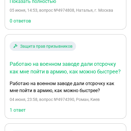
Показать полностью
Хронический цистит хроническая вертеброгенная
05 июня, 14:53
, вопрос №4974808, Наталья, г. Москва
цервико—тораполюмбалгия МР признаки
дегенеративных изменений шейного отдела
0 ответов
позвоночника. Заднесрединная протрузия
межпозвонкового диска в сегменте C5-6. МР
признаки дегенеративных изменений грудного
Защита прав призывников
отдела позвоночника. Признаки неагрессивной
гемангиомы тела Th7 позвонка. МР признаки
дегенеративных изменений поясничного отдела
Работаю на военном заводе дали отсрочку
позвоночника. Правосторонняя задняя
как мне пойти в армию, как можно быстрее?
парамедианная широкая протрузия
Работаю на военном заводе дали отсрочку как
межпозвонкового диска в сегменте L5-S1. И с
мне пойти в армию, как можно быстрее?
коленями проблемы, разорваны мениски, киста
Бейкера , артроз и остеохондроз
04 июня, 23:58
, вопрос №4974390, Роман, Киев
1 ответ