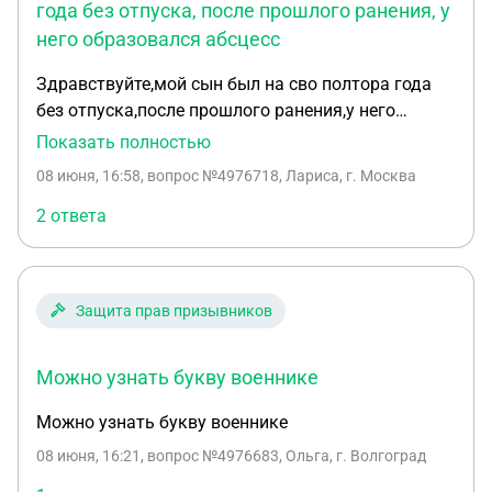
года без отпуска, после прошлого ранения, у
него образовался абсцесс
Здравствуйте,мой сын был на сво полтора года
без отпуска,после прошлого ранения,у него
образовался абсцесс,сделали операцию.Сын с
Показать полностью
госпиталя вернулся а свою часть,после этого его
08 июня, 16:58
, вопрос №4976718, Лариса, г. Москва
закрыли в части,забрали телефон и собираются
отправлять в Украину,даже не дали пройти
2 ответа
врачебную комиссию
Защита прав призывников
Можно узнать букву военнике
Можно узнать букву военнике
08 июня, 16:21
, вопрос №4976683, Ольга, г. Волгоград