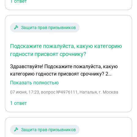
1 ответ
Защита прав призывников
Подскажите пожалуйста, какую категорию
годности присвоят срочнику?
Здравствуйте! Подскажите пожалуйста, какую
категорию годности присвоят срочнику? 2
степень поперечного плоскостопия обеих ног,
Показать полностью
вальгус обеих ног 2 ст.. Продольное плоскостопие
07 июня, 17:23
, вопрос №4976111, Наталья, г. Москва
2 степени обеих ног. Деформирующий артроз
таранно- ладьевидных суставов обеих ног 2 ст..
1 ответ
Артроз плюснефаланговых суставов обеих стоп 1
степени.
Защита прав призывников