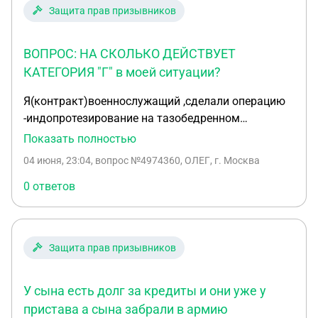
Защита прав призывников
ВОПРОС: НА СКОЛЬКО ДЕЙСТВУЕТ
КАТЕГОРИЯ "Г" в моей ситуации?
Я(контракт)военнослужащий ,сделали операцию
-индопротезирование на тазобедренном
суставе,поставили категорию "Г" (дали отпуск 60
Показать полностью
сут.).В ожидании следующей операции на вторую
04 июня, 23:04
, вопрос №4974360, ОЛЕГ, г. Москва
(правую) ногу - индопротезирование
тазобедренного сустава . ВОПРОС : НА СКОЛЬКО
0 ответов
ДЕЙСТВУЕТ КАТЕГОРИЯ "Г" в моей ситуации ?
Защита прав призывников
У сына есть долг за кредиты и они уже у
пристава а сына забрали в армию