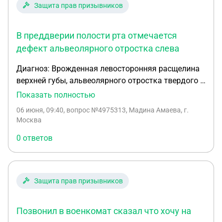
Защита прав призывников
В преддверии полости рта отмечается
дефект альвеолярного отростка слева
Диагноз: Врожденная левосторонняя расщелина
верхней губы, альвеолярного отростка твердого и
мягкого неба. Состояние после этапных
Показать полностью
хейлопластики, стафилоуранопластики,
06 июня, 09:40
, вопрос №4975313, Мадина Амаева, г.
коррекция верхней губы, пластика альвеолярного
Москва
отростка. Деформация наружного носа,
0 ответов
искривление носовой перегородки с нарушением
дыхания. МКБ 10: 0 37.5 St. Localis: При внешнем
осмотре лица отмечается послеоперационный
рубец верхней губы слева. Деформация крыльев
Защита прав призывников
носа, искривление носовой перегородки, что
затрудняет носовое дыхание. Кожные покровы
Позвонил в военкомат сказал что хочу на
чистые, сухие, физиологической окраски.