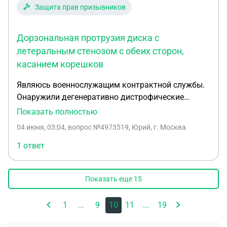
Защита прав призывников
Дорзональная протрузия диска с
летеральным стенозом с обеих сторон,
касанием корешков
Являюсь военнослужащим контрактной службы.
Онаружили дегенеративно дистрофические
изменения позвоночника (остеохонроз и
Показать полностью
спондилоартроз) 3 период. Дорзональная
04 июня, 03:04
, вопрос №4973519, Юрий, г. Москва
протрузия диска с летеральным стенозом с обеих
сторон, касанием корешков. В течении
1 ответ
нескольких месяцев проходил консервативное
лечение. Спазмы утихли. Но боли при длительной
Показать еще
15
ходьбе остаются. В покое болей нет. На ввк не
отправляют
1
...
9
10
11
...
19