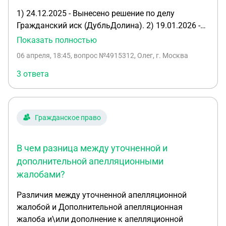
1) 24.12.2025 - Вынесено решение по делу
Гражданский иск (ДубльДолина). 2) 19.01.2026 -
подана апелляционная краткая жалоба (на не
Показать полностью
вступивший в силу судебный акт) 3) 23.01.2026
06 апреля, 18:45
, вопрос №4915312, Олег, г. Москва
Изготовлено мотивированное решение в
окончательной форме 4) 16.03.2026 -
3 ответа
Мотивированное решение получено в канцелярии
18.03.2026 5) 02.04.2026 - Направлено в
вышестоящую инстанцию 08.04.2026. Дата
Гражданское право
размещения 6) 06.04.2026 - Не спеша пишем
дополнение к апелляционной жалобе. 7) Что
делаем неправильно?
В чем разница между уточненной и
дополнительной апелляционными
жалобами?
Различия между уточненной апелляционной
жалобой и Дополнительной апелляционная
жалоба и\или дополнение к апелляционной