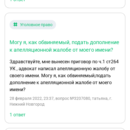
на такой вопрос: как следует оформить
дополнение? Какие есть правила по оформлению
и подаче, сроки? Надо ли составлять и
прикладывать сопроводительное письмо при
Уголовное право
подаче дополнений к апелляционной жалобе в
Московский областной суд?
Могу я, как обвиняемый, подать дополнение
к апелляционной жалобе от моего имени?
Здравствуйте, мне вынесен приговор по ч.1 ст264
УК , адвокат написал апелляционную жалобу от
своего имени. Могу я, как обвиняемый,подать
дополнение к апелляционной жалобе от моего
имени?
28 февраля 2022, 23:37
, вопрос №3207080, татьяна, г.
Нижний Новгород
1 ответ