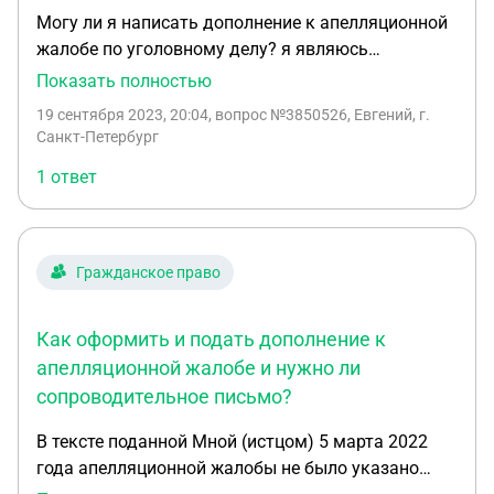
Могу ли я написать дополнение к апелляционной
жалобе по уголовному делу? я являюсь
родственником подсудимого, являлся свидетелем
Показать полностью
в суде по его делу. Хочу дополнить его жалобу
19 сентября 2023, 20:04
, вопрос №3850526, Евгений, г.
своей, могу ли я это сделать?
Санкт-Петербург
1 ответ
Гражданское право
Как оформить и подать дополнение к
апелляционной жалобе и нужно ли
сопроводительное письмо?
В тексте поданной Мной (истцом) 5 марта 2022
года апелляционной жалобы не было указано