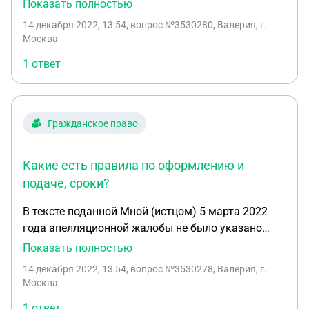
нарушение конкретных статей законов РФ. Сейчас
Показать полностью
хочу сдать дополнение к апелляционной жалобе -
14 декабря 2022, 13:54
, вопрос №3530280, Валерия, г.
фактически тот же текст, но с указанными
Москва
нарушениями по статьям. Ответьте, пожалуйста,
1 ответ
на такой вопрос: как следует оформить
дополнение? Какие есть правила по оформлению
и подаче, сроки? Надо ли составлять и
прикладывать сопроводительное письмо при
Гражданское право
подаче дополнений к апелляционной жалобе в
Московский областной суд?
Какие есть правила по оформлению и
подаче, сроки?
В тексте поданной Мной (истцом) 5 марта 2022
года апелляционной жалобы не было указано
нарушение конкретных статей законов РФ. Сейчас
Показать полностью
хочу сдать дополнение к апелляционной жалобе -
14 декабря 2022, 13:54
, вопрос №3530278, Валерия, г.
фактически тот же текст, но с указанными
Москва
нарушениями по статьям. Ответьте, пожалуйста,
1 ответ