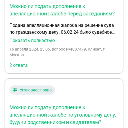
Можно ли подать дополнение к
суд передаст в нижестоящий суд для
перерасчета?
апелляционной жалобе перед заседанием?
Подана апелляционная жалоба на решение суда
по гражданскому делу. 06.02.24 было судебное
заседание, дело вернули в суд первой инстанции
Показать полностью
на устранение недостатков. На заседании
16 апреля 2024, 23:05
, вопрос №4087479, Клиент, г.
сторона истца подала возражение, которые мы не
Москва
получили. 20.03.24 дело отправили в Мосгорсуд.
2 ответа
Заседание в ближайшие дни. Получены
дополнительные документы. Можно подать
дополнение к апелляционной жалобе до
судебного заседания?
Уголовное право
Можно ли подать дополнение к
апелляционной жалобе по уголовному делу,
будучи родственником и свидетелем?