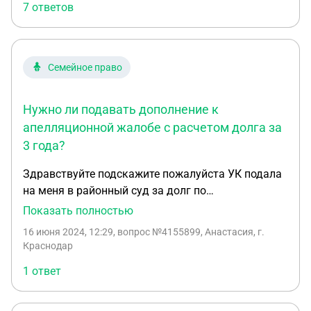
7 ответов
дополнение к апелляционной жалобе. 2. До
какого числа включительно я могу подать
ходатайство по делу в апелляционную
инстанцию. 3. Могу ли подавать прямо в
Семейное право
Мосгорсуд, ведь дело уже в МГС и ему дан номер
МГС. Если можно ссылку на закон. Спасибо.
Нужно ли подавать дополнение к
апелляционной жалобе с расчетом долга за
3 года?
Здравствуйте подскажите пожалуйста УК подала
на меня в районный суд за долг по
коммунальным услугам.Сумму в исковом
Показать полностью
заявлении истец указал за 4 года вместе с
16 июня 2024, 12:29
, вопрос №4155899, Анастасия, г.
пенями.Районный суд провел заседание заочно
Краснодар
,так как я не знала о суде и принял решение на
1 ответ
полную сумму. Я подала апелляционную жалобу в
вышестоящий суд о просьбе уменьшить долг
согласно срокам исковой давности 3 года.Нужно