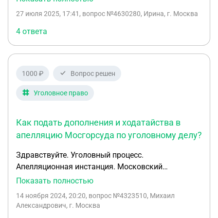
апелляционной жалобе с уточнением доводов,
27 июля 2025, 17:41
, вопрос №4630280, Ирина, г. Москва
изложенных в первоначальной жалобе и с
предостпаленинм новых доказательств по
4 ответа
обстоятельствам, значимым в деле
1000 ₽
Вопрос решен
Уголовное право
Как подать дополнения и ходатайства в
апелляцию Мосгорсуда по уголовному делу?
Здравствуйте. Уголовный процесс.
Апелляционная инстанция. Московский
городской суд. Тяжкая статья. Апелляционная
Показать полностью
жалоба подана вовремя. Первое судебное
14 ноября 2024, 20:20
, вопрос №4323510, Михаил
заседание назначено на 25.11.2024г Вопрос 1. До
Александрович, г. Москва
какого числа включительно я могу подавать