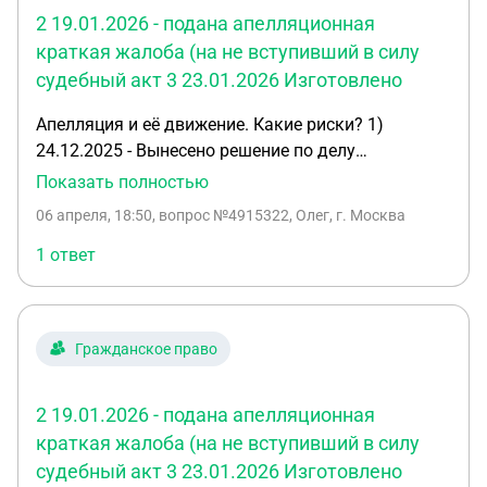
2 19.01.2026 - подана апелляционная
краткая жалоба (на не вступивший в силу
судебный акт 3 23.01.2026 Изготовлено
Апелляция и её движение. Какие риски? 1)
24.12.2025 - Вынесено решение по делу
Гражданский иск (ДубльДолина). 2) 19.01.2026 -
Показать полностью
подана апелляционная краткая жалоба (на не
06 апреля, 18:50
, вопрос №4915322, Олег, г. Москва
вступивший в силу судебный акт) 3) 23.01.2026
Изготовлено мотивированное решение в
1 ответ
окончательной форме 4) 16.03.2026 -
Мотивированное решение получено в канцелярии
5) 02.04.2026 - Направлено в вышестоящую
Гражданское право
инстанцию. 6) 06.04.2026 - Не спеша пишем
дополнение к апелляционной жалобе. 7) Что
делаем неправильно?
2 19.01.2026 - подана апелляционная
краткая жалоба (на не вступивший в силу
судебный акт 3 23.01.2026 Изготовлено