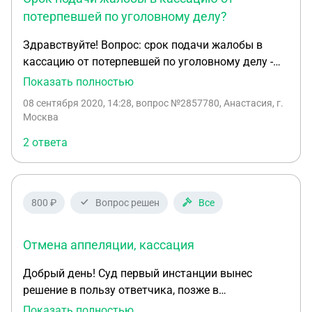
потерпевшей по уголовному делу?
Здравствуйте! Вопрос: срок подачи жалобы в
кассацию от потерпевшей по уголовному делу -
год, считается со дня вынесения определения в
Показать полностью
апелляции или в суде первой инстанции. Или
08 сентября 2020, 14:28
, вопрос №2857780, Анастасия, г.
считается со дня подачи самой кассационной
Москва
жалобы? Спасибо.
2 ответа
800 ₽
Вопрос решен
Все
Отмена аппеляции, кассация
Добрый день! Суд первый инстанции вынес
решение в пользу ответчика, позже в
аппеляционном суде решение 1 инстанции было
Показать полностью