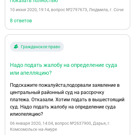
Показать полностью
инстанции принял решение в мою пользу,
10 июня 2020, 19:14
, вопрос №2797673, Людмила, г. Сочи
разумеется, администрация подала апелляцию и
выиграла ее. Но меня смущает, то что , как
8 ответов
выяснилось из мотивировочной части
апелляционного определения, суд перешел к
рассмотрению дела по существу по правилам
Гражданское право
производства первой инстанции, о чем не
уведомил участников судебного заседания и не
вынес определения. Вопрос. должен ли был суд
Надо подать жалобу на определение суда
апелляционной инстанции вынести определение о
или апелляцию?
том, что переходит к рассмотрению дела по
Подскажите пожалуйста,подорвали заявление в
существу по правилам производства в первой
центральный районный суд на рассрочку
инстанции ? Ведь не вынеся данного определения
платежа. Отказали. Хотим подать в вышестоящий
, он нарушил мое право на защиту в части
суд. Надо подать жалобу на определение суда
возможности заявлять ходатайства и.т.д. Спор
илиопеляцию?
происходит по КАС РФ, но насколько мне
известно , ссылаться на нарушения я должна в
06 января 2020, 14:04
, вопрос №2637900, Дарья, г.
ГПК РФ.
Комсомольск-на-Амуре