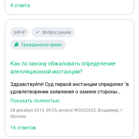
4 ответа
689 ₽
Вопрос решен
Гражданское право
Как по закону обжаловать определение
апелляционной инстанции?
Здравствуйте! Суд первой инстанции определил "в
удовлетворении заявления о замене стороны
истца правопреемником – отказать, .ввиду того,
Показать полностью
что не предоставлено "доказательств, достоверно
28 декабря 2019, 09:35
, вопрос №2632652, Владимир, г.
подтверждающих факт вступления в наследство"
Москва
и "решения о восстановлении срока для принятия
16 ответов
наследства суду не представлено" Это
определение я обжаловал частной жалобой в