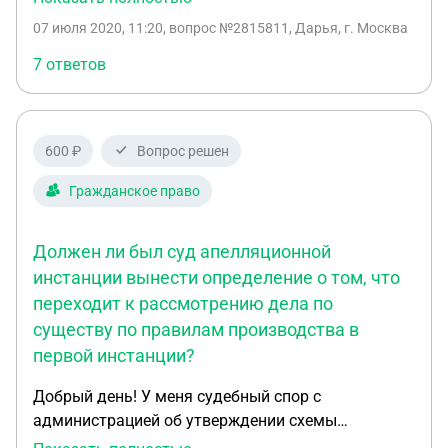
отменено. Вопрос в том может ли аппеляционный
07 июля 2020, 11:20
, вопрос №2815811, Дарья, г. Москва
суд рассматривать необоснованное обогащение,
если в суде 1 инстанции данное требование не
7 ответов
было заявлено. В приложении решение суда 1
инстанции и аппеляционное определение.
600 ₽
Вопрос решен
Гражданское право
Должен ли был суд апелляционной
инстанции вынести определение о том, что
переходит к рассмотрению дела по
существу по правилам производства в
первой инстанции?
Добрый день! У меня судебный спор с
администрацией об утверждении схемы
расположения земельного участка. Суд первой