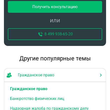
силу со дня его вынесения. Что мне дальше
делать? И что это меняет? В Острогожске я там
Получить консультацию
не проживаю и не прописан, а там только есть
земельный участок. Ранее судья принял иск и не
или
проверял где я проживал, а теперь упёртый
ответчик всё равно настаивает на отмену
8 499 938-65-20
решения суда.
Другие популярные темы
Гражданское право
Гражданское право
Банкротство физических лиц
Надзорная жалоба по гражданскому делу