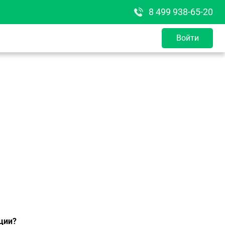
8 499 938-65-20
Войти
ции?