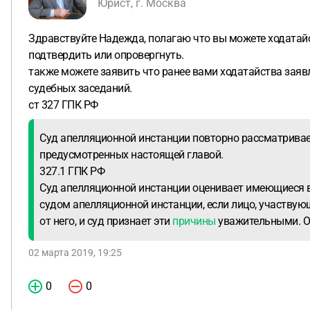
Юрист, г. Москва
Здравствуйте Надежда, полагаю что вы можете ходатайс
подтвердить или опровергнуть.
также можете заявить что ранее вами ходатайства заяв
судебных заседаний.
ст 327 ГПК РФ
Суд апелляционной инстанции повторно рассматривае
предусмотренных настоящей главой.
327.1 ГПК РФ
Суд апелляционной инстанции оценивает имеющиеся в
судом апелляционной инстанции, если лицо, участвую
от него, и суд признает эти
причины
уважительными. О 
02 марта 2019, 19:25
0
0