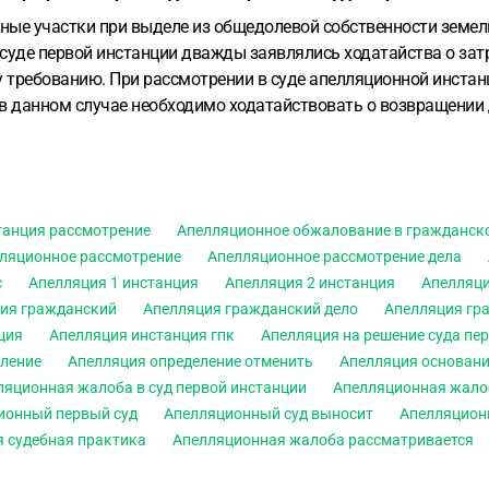
ные участки при выделе из общедолевой собственности земел
 суде первой инстанции дважды заявлялись ходатайства о затр
у требованию.
При рассмотрении в суде апелляционной инстан
 в данном случае необходимо ходатайствовать о возвращении 
танция рассмотрение
Апелляционное обжалование в гражданск
ляционное рассмотрение
Апелляционное рассмотрение дела
с
Апелляция 1 инстанция
Апелляция 2 инстанция
Апелляци
ия гражданский
Апелляция гражданский дело
Апелляция гр
ция
Апелляция инстанция гпк
Апелляция на решение суда пе
еление
Апелляция определение отменить
Апелляция основан
ляционная жалоба в суд первой инстанции
Апелляционная жало
ионный первый суд
Апелляционный суд выносит
Апелляцион
 судебная практика
Апелляционная жалоба рассматривается