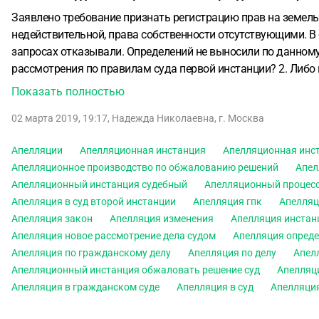
Заявлено требование признать регистрацию прав на земель
недействительной, права собственности отсутствующими.
В
запросах отказывали. Определений не выносили по данном
рассмотрения по правилам суда первой инстанции?
2. Либо
рассмотрения?
Показать полностью
02 марта 2019, 19:17
,
Надежда Николаевна
,
г. Москва
Апелляции
Апелляционная инстанция
Апелляционная инс
Апелляционное производство по обжалованию решений
Апел
Апелляционный инстанция судебный
Апелляционный процес
Апелляция в суд второй инстанции
Апелляция гпк
Апелляц
Апелляция закон
Апелляция изменения
Апелляция инстан
Апелляция новое рассмотрение дела судом
Апелляция опред
Апелляция по гражданскому делу
Апелляция по делу
Апел
Апелляционный инстанция обжаловать решение суд
Апелляц
Апелляция в гражданском суде
Апелляция в суд
Апелляция