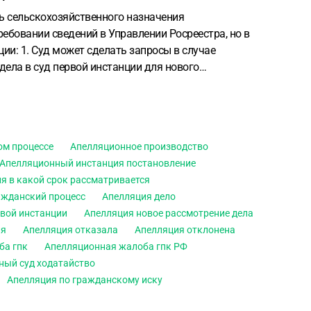
ь сельскохозяйственного назначения
ебовании сведений в Управлении Росреестра, но в
ции:
1. Суд может сделать запросы в случае
дела в суд первой инстанции для нового
ом процессе
Апелляционное производство
Апелляционный инстанция постановление
я в какой срок рассматривается
ажданский процесс
Апелляция дело
рвой инстанции
Апелляция новое рассмотрение дела
ия
Апелляция отказала
Апелляция отклонена
ба гпк
Апелляционная жалоба гпк РФ
ный суд ходатайство
Апелляция по гражданскому иску