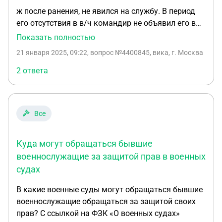
ж после ранения, не явился на службу. В период
его отсутствия в в/ч командир не объявил его в
розыск. Но за это время совершил преступление
Показать полностью
по 158 ч1 . И закончился контракт. И хотят
21 января 2025, 09:22
, вопрос №4400845, вика, г. Москва
передать дело военным. Какой будет исход. Если
сами военные не своевременно объявили о его
2 ответа
отсутствии. Но за это время контракт закончился.
Все
Куда могут обращаться бывшие
военнослужащие за защитой прав в военных
судах
В какие военные суды могут обращаться бывшие
военнослужащие обращаться за защитой своих
прав? С ссылкой на ФЗК «О военных судах»