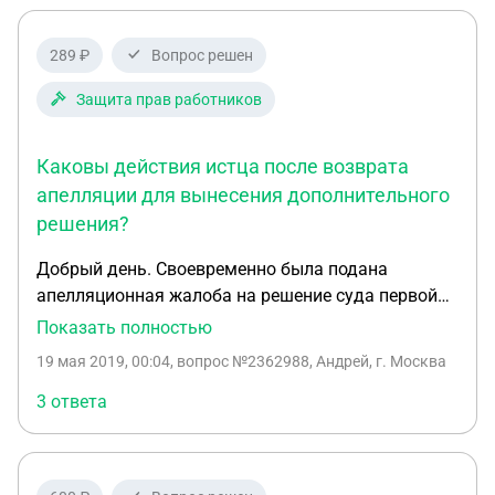
289 ₽
Вопрос решен
Защита прав работников
Каковы действия истца после возврата
апелляции для вынесения дополнительного
решения?
Добрый день. Своевременно была подана
апелляционная жалоба на решение суда первой
инстанции по взысканию с бывшего работодателя
Показать полностью
средней заработной платы за вынужденный
19 мая 2019, 00:04
, вопрос №2362988, Андрей, г. Москва
прогул. Областной суд вернул апелляцию для
вынесения судом первой инстанции
3 ответа
дополнительного решения в связи с непринятием
решения по распределению судебных расходов.
Каковы будут действия истца после вынесения