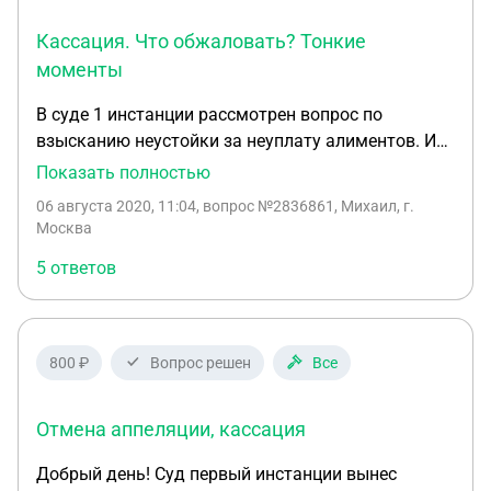
Кассация. Что обжаловать? Тонкие
моменты
В суде 1 инстанции рассмотрен вопрос по
взысканию неустойки за неуплату алиментов. Иск
удовлетворен частично, сумма уменьшена в ~2
Показать полностью
раза как несоразмерная, в качестве обоснования
06 августа 2020, 11:04
, вопрос №2836861, Михаил, г.
суд привёл 5 пунктов. В апелляции обжаловал
Москва
каждый из пунктов обоснования, суд решение
5 ответов
суда 1 инстанции оставил в силе. В мотивировки
указал, что полностью согласен с позицией
нижестоящего суда, но при этом ссылается уже
только на 2 пункта, а про оставшиеся 3 ничего не
800 ₽
Вопрос решен
Все
пишет, как буд-то их и не было и никто их не
обжаловал. Готовлю кассационную жалобу, как
Отмена аппеляции, кассация
именно лучше составить позицию? 1 вариант.
Обжаловать только 2 основания, которые
Добрый день! Суд первый инстанции вынес
указаны в апелляционном определении. Смысла