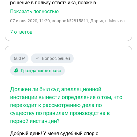
решение в пользу ответчика, позже в
обжаловать 3 оставшихся основания нет, т.к. хоть
аппеляционном суде решение 1 инстанции было
Показать полностью
суд и не указал что исключил 3 основания в
отменено. Вопрос в том может ли аппеляционный
апелляционном определении, фактически суд уже
07 июля 2020, 11:20
, вопрос №2815811, Дарья, г. Москва
суд рассматривать необоснованное обогащение,
на них не ссылается, соответственно они уже и так
если в суде 1 инстанции данное требование не
7 ответов
исключены. 2. вариант. Обжаловать 2 оставшихся
было заявлено. В приложении решение суда 1
основания, но при этом в жалобе указать что суд
инстанции и аппеляционное определение.
апелляционной инстанции не рассмотрел 3
основания на которых основывался суд 1
600 ₽
Вопрос решен
инстанции и которые были обжалованы, но
никакой оценки апелляционного суда не
Гражданское право
получили, соответственно дело должно быть
возвращено.
Должен ли был суд апелляционной
инстанции вынести определение о том, что
переходит к рассмотрению дела по
существу по правилам производства в
первой инстанции?
Добрый день! У меня судебный спор с