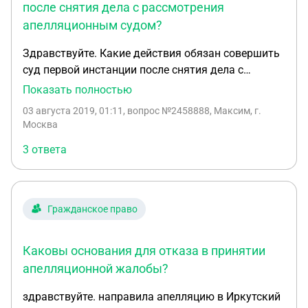
после снятия дела с рассмотрения
апелляционным судом?
Здравствуйте. Какие действия обязан совершить
суд первой инстанции после снятия дела с
рассмотрения по ст. 201 ГПК РФ судом
Показать полностью
апелляционной инстанции? Обязан ли я подавать
03 августа 2019, 01:11
, вопрос №2458888, Максим, г.
новую апелляционную жалобу для того, чтобы
Москва
дело было вновь направлено в суд
3 ответа
апелляционной инстанции после снятия дела по
указанному основанию?
Гражданское право
Каковы основания для отказа в принятии
апелляционной жалобы?
здравствуйте. направила апелляцию в Иркутский