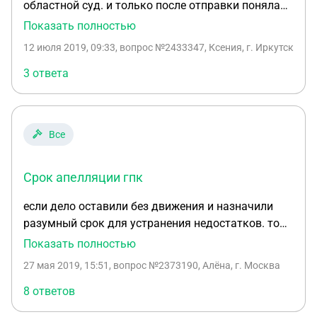
областной суд. и только после отправки поняла
что в просительной части ошибочно указала
Показать полностью
номер гражданского дела по которому прошу
12 июля 2019, 09:33
, вопрос №2433347, Ксения, г. Иркутск
решение отменить.дату решения указала
правильно. по тексту номер дела указан.
3 ответа
послужит ли такая ошибка основанием для
отказа? как исправить ошибку, какое заявление
дослать?
Все
Срок апелляции гпк
если дело оставили без движения и назначили
разумный срок для устранения недостатков. то
есть этот срок должен уместиться в 1 месяц?
Показать полностью
(срок обжалования) или суд может увеличить
27 мая 2019, 15:51
, вопрос №2373190, Алёна, г. Москва
срок для устранения недостатков? или они
вообще входят в срок рассмотрения
8 ответов
апелляционной жалобы (2 мес)?