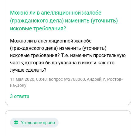
но суд определил, что срок подачи апелляционной
жалобы пропущен и вынес определение -
Можно ли в апелляционной жалобе
ОТКАЗАТЬ! Мотивируя тем, что с 10.03.2020 я
(гражданского дела) изменить (уточнить)
нахожусь на больничном с диагнозом:
исковые требования?
"Остеохондроз поясничного отдела. Стадия
обострения", но документально подтвердить в
Можно ли в апелляционной жалобе
данный момент больничный не могу, т.к.
(гражданского дела) изменить (уточнить)
больничный еще не закрыт. Электронно пыталась
исковые требования? Т.е. изменить просительную
подать апелляцию через официальный сайт
часть, которая была указана в иске и как это
городского суда, но у них сбои в системе и
лучше сделать?
электронные документы не прикреплялись. После
11 мая 2020, 00:48
, вопрос №2768060, Андрей, г. Ростов-
чего я сделала заявку в техподдержку суда, но по
на-Дону
срокам я получается пропустила 1 день! Как мне
3 ответа
поступить в данной ситуации, чтобы суд принял к
рассмотрению апелляционной жалобы? Заранее
благодарю.
Уголовное право