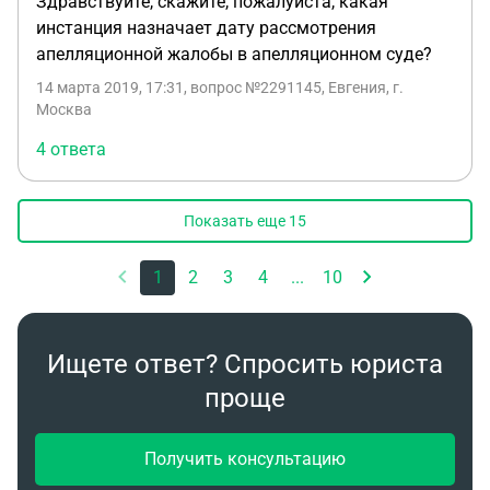
Здравствуйте, скажите, пожалуйста, какая
инстанция назначает дату рассмотрения
апелляционной жалобы в апелляционном суде?
14 марта 2019, 17:31
, вопрос №2291145, Евгения, г.
Москва
4 ответа
Показать еще
15
1
2
3
4
...
10
Ищете ответ? Спросить юриста
проще
Получить консультацию