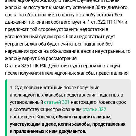
апелляционную жалобу. В таком случае, если полная
жалоба не поступит к моменту истечения 30-ти дневного
срока на обжалование, то данную жалобу оставят без
движения, т.к. она не соответствует ч. 1 ст. 322 ГПК РФ, и
предложат той стороне устранить недостатки в
установленный судом срок. Если недостатки будут
устранены, жалоба будет считаться поданной без
нарушения срока на обжалование, а если не устранены, то
жалобу вернут без рассмотрения.
Статья 325 ГПК РФ. Действия суда первой инстанции
после получения апелляционных жалобы, представления
1. Суд первой инстанции после получения
апелляционных жалобы, представления, поданных в
установленный
статьей 321
настоящего Кодекса срок
и соответствующих требованиям
статьи 322
настоящего Кодекса,
обязан направить лицам,
участвующим в деле, копии жалобы, представления
и приложенных к ним документов.