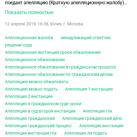
поедает апелляцию (Краткую апелляционную жалобу)
Мы считаем, что мало, но ГПК говорит:
6. В суде
Показать полностью
апелляционной инстанции не применяются правила о
12 апреля 2019, 16:38
,
Юлия
,
г. Москва
соединении и разъединении нескольких исковых
требований, об изменении предмета или основания иска,
Апелляционная жалоба
ненадлежащий ответчик
об изменении размера исковых требований, о
решение суда
предъявлении встречного иска, о замене ненадлежащего
Апелляционная инстанция сроки обжалования
ответчика, о привлечении к участию в деле третьих лиц.
Апелляционное обжалование
срок обжалования еще не истек.
Правильно ли я понимаю,
Апелляционное обжалование в гражданском процессе
встречную апелляцию я теперь не могу подать?
Что
Апелляционное обжалование по гражданским делам
делать?
Апелляцию можно обжаловать
Апелляцию можно подать
Апелляция 1 инстанция
Апелляция 2 инстанция
Апелляция в гражданском суде сроки
Апелляция в суд второй инстанции
Апелляция гпк
Апелляция гражданский
Апелляция гражданский дело
Апелляция гражданский процесс
Апелляция инстанция
Апелляция инстанция гпк
Апелляция ли подать