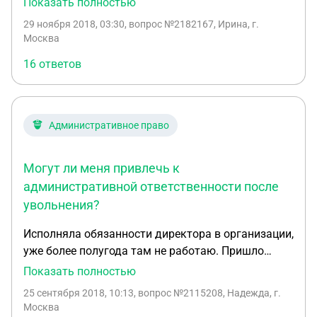
Показать полностью
меня организация обучает 3 недели и потом в
29 ноября 2018, 03:30
, вопрос №2182167, Ирина, г.
течении 3х дней обязана устроить по трудовому
Москва
договору. В случае досрочного прекращения
16 ответов
ученического договора с моей стороны, я должна
буду возместить 50 тысяч рублей за обучения. Я
досрочно ушла, не ЗАКЛЮЧИВ ТРУДОВОЙ
ДОГОВОР, с меня требуют расписку о возврате и
Административное право
удерживают трудовую книжку, которую почему-
то попросили в 1 день как я к ним пришла. Я им
Могут ли меня привлечь к
сказала по поводу 50 тысяч обращайтесь в суд, а
книжку отдайте. Не отдают. Что делать?
административной ответственности после
увольнения?
Исполняла обязанности директора в организации,
уже более полугода там не работаю. Пришло
письмо из Главконтроля о совершении мною
Показать полностью
действий, содержащих признаки состава
25 сентября 2018, 10:13
, вопрос №2115208, Надежда, г.
административного правонарушения (часть 1
Москва