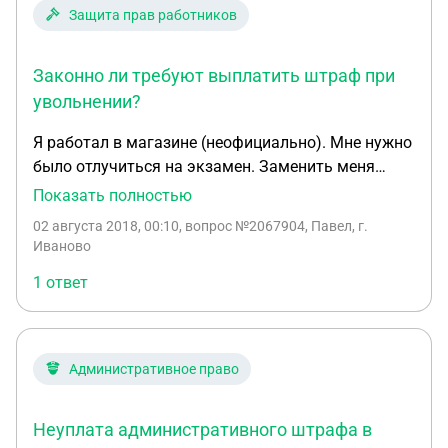
надеждой на компенсацию? И можно ли еще
Защита прав работников
выбить компенсацию за моральный вред? Как
лучше сделать?
Законно ли требуют выплатить штраф при
увольнении?
Я работал в магазине (неофициально). Мне нужно
было отлучиться на экзамен. Заменить меня
некому было. Я за несколько дней предупредил
Показать полностью
админа о том, что мне нужно будет отлучиться, но
02 августа 2018, 00:10
, вопрос №2067904, Павел, г.
он сказал, что не сможет заменить. В итоге, я
Иваново
закрыл магазин, ушел, затем выясняется, что на
1 ответ
магазин был наложен штраф, т.к. он был закрыт
1,5 часа. Админ говорит, что я должен
выплачивать этот штраф, т.к. мой косяк. Должен
ли я что-то выплачивать если я работал
Административное право
неофициально? Они угрожают тем, что будут
взыскивать с меня эти деньги в судебном
Неуплата административного штрафа в
порядке