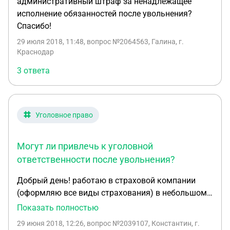
административный штраф за ненадлежащее
исполнение обязанностей после увольнения?
Спасибо!
29 июля 2018, 11:48
, вопрос №2064563, Галина, г.
Краснодар
3 ответа
Уголовное право
Могут ли привлечь к уголовной
ответственности после увольнения?
Добрый день! работаю в страховой компании
(оформляю все виды страхования) в небольшом
городе. В один прекрасный день, ко мне
Показать полностью
обратился страхователь с просьбой заключить
29 июня 2018, 12:26
, вопрос №2039107, Константин, г.
полис ОСАГО. Во время проверки документов