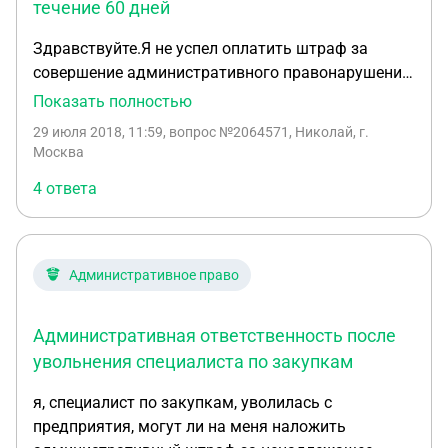
течение 60 дней
Здравствуйте.Я не успел оплатить штраф за
совершение административного правонарушения
по ст.20.1 ч.2 в размере 2000 рублей в
Показать полностью
установленный мне срок 60 дней.В суде я был 28
29 июля 2018, 11:59
, вопрос №2064571, Николай, г.
мая и постановление мне также вручили в этот
Москва
же день,то есть,как я понимаю оплатить штраф
4 ответа
мне было необходимо до 26 июля.Помимо
того,квитанцию об оплате данного штрафа мне
было необходимо предоставить в районный
суд.Что теперь делать незнаю.....оплатил бы
Административное право
штраф сегодня,но увы банки не работают,да и как
в суде теперь показываться (((Помогите
Административная ответственность после
пожалуйста и подскадите,как действовать в
данной ситуации.Заранее огромное человеческое
увольнения специалиста по закупкам
спасибо
я, специалист по закупкам, уволилась с
предприятия, могут ли на меня наложить