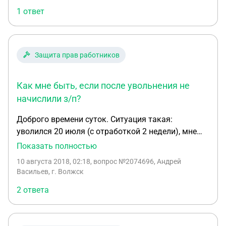
статьи 7.32, а так же частью 2 статьи 7.31). Могут
1 ответ
ли меня привлечь к ответственности?! И что
делать, если я даже не могу каким-то образом
сейчас выстроить линию защиты в виду
отсутствия возможности просмотреть документы,
Защита прав работников
по которым пошло нарушение.
Как мне быть, если после увольнения не
начислили з/п?
Доброго времени суток. Ситуация такая:
уволился 20 июля (с отработкой 2 недели), мне
сказали в течении 3 дней зачислим зарплату на
Показать полностью
карту. Уже 10 августа, работникам выплатили з/п,
10 августа 2018, 02:18
, вопрос №2074696, Андрей
а мне до сих пор нет. Так вот, почитал я на
Васильев, г. Волжск
форумах, что за это работодатель еще должен
2 ответа
мне выплатить компенсацию (ст. 236). Как мне
лучше поступить? Если обращусь к работодателю,
могу припугнуть его. Или сразу в суд и с