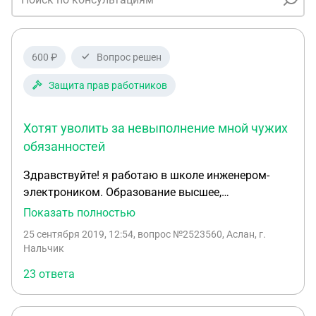
600 ₽
Вопрос решен
Защита прав работников
Хотят уволить за невыполнение мной чужих
обязанностей
Здравствуйте! я работаю в школе инженером-
электроником. Образование высшее,
программист. Пока нет учителя информатики
Показать полностью
замещаю его и веду уроки. Сегодня я не пришел
25 сентября 2019, 12:54
, вопрос №2523560, Аслан, г.
на первый урок, так как не знал что расписание
Нальчик
поменяли и я пользовался старым. На что с меня
23 ответа
потребовали объяснительную. Написал и отдал.
Директор мне сказала что мы с ней расстанемся
и дала понять что уволит меня. Правомерны ли ее