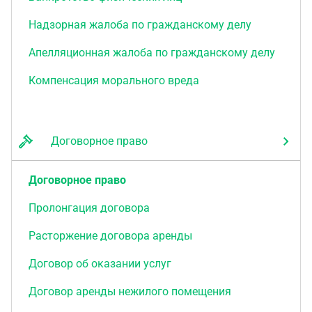
приказы и прекращённые ИП? Может ли кредитор
после моего вступления в наследство снова
Надзорная жалоба по гражданскому делу
предъявить требования? Истекает ли по ним срок
исковой давности? Я нахожусь в Египте, приеду в
Апелляционная жалоба по гражданскому делу
Краснодар на 2-3 недели в сентябре. Возможно ли
Компенсация морального вреда
вести дело дистанционно (с доверенностью через
консульство) или только при моём личном
присутствии? Заранее спасибо. Жду конкретные
цифры и предложение по сотрудничеству.
Договорное право
Договорное право
Пролонгация договора
Расторжение договора аренды
Договор об оказании услуг
Договор аренды нежилого помещения