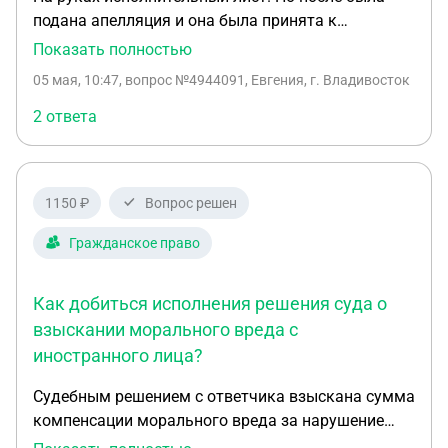
подана апелляция и она была принята к
рассмотрению в результате была уменьшена
Показать полностью
сумма взыскания указанная в исполнительном
05 мая, 10:47
, вопрос №4944091, Евгения, г. Владивосток
листе и в предыдущем решение суда. Нужно ли
менять исполнительный лист?
2 ответа
1150 ₽
Вопрос решен
Гражданское право
Как добиться исполнения решения суда о
взыскании морального вреда с
иностранного лица?
Судебным решением с ответчика взыскана сумма
компенсации морального вреда за нарушение
неприкосновенности частной жизни. Ответчик -