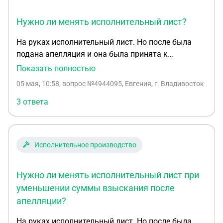
кто реально берется за вопрос.
этот гражданскии иск снова подать по вновь
Нужно ли менять исполнительный лист?
открывшимся обстоятельствам?
На руках исполнительный лист. Но после была
подана апелляция и она была принята к
рассмотрению в результате была уменьшена
Показать полностью
сумма взыскания указанная в исполнительном
05 мая, 10:58
, вопрос №4944095, Евгения, г. Владивосток
листе и в предыдущем решение суда. Нужно ли
менять исполнительный лист?
3 ответа
Исполнительное производство
Нужно ли менять исполнительный лист при
уменьшении суммы взыскания после
апелляции?
На руках исполнительный лист. Но после была