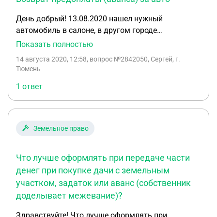
День добрый! 13.08.2020 нашел нужный
автомобиль в салоне, в другом городе
(Челябинск). Он был в наличии. Его не везли
Показать полностью
специально для меня. Никакой договор поставки
14 августа 2020, 12:58
, вопрос №2842050, Сергей, г.
и прочее не подписывали. Общался только с
Тюмень
менеджером по телефону и почте. Сегодня утром
1 ответ
(14.08.2020) перечислил 10% стоимости по
выставленному счету, чтобы автомобиль
забронировали за мной. В итоге передумал.
Остановился на другом варианте, который есть в
Земельное право
г.Тюмень. Как правильно и корректно вернуть
перечисленные в салон денежные средства?!
Что лучше оформлять при передаче части
Какие могут быть особенности по возврату?!
денег при покупке дачи с земельным
участком, задаток или аванс (собственник
доделывает межевание)?
Здравствуйте! Что лучше оформлять при