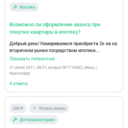
Ипотека
Возможно ли оформление аванса при
покупке квартиры в ипотеку?
Добрый день! Намереваемся приобрести 2к кв на
вторичном рынке посредством ипотеки.
Собственник просит аванс в размере почти 10%
Показать полностью
от суммы квартиры. Будет ли данная сумма
31 июля 2017, 08:21
, вопрос №1710682, Иван, г.
вычтена с первоначального взноса, если да, то
Краснодар
как правильно оформить передаче денег.
4 ответа
Спасибо!
289 ₽
Вопрос решен
Договорное право