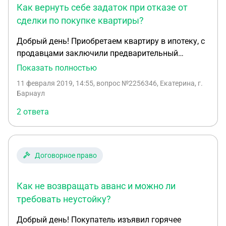
Как вернуть себе задаток при отказе от
сделки по покупке квартиры?
Добрый день! Приобретаем квартиру в ипотеку, с
продавцами заключили предварительный
договор купли-продажи и внесли задаток. В
Показать полностью
договоре прописано что стороны обязуются в
11 февраля 2019, 14:55
, вопрос №2256346, Екатерина, г.
срок до 31.01 включительно заключить договор
Барнаул
купли-продажи. Данный договор мы не
2 ответа
заключили, т.к продавец и ее
несовершеннолетний ребенок выписались только
31.01 и предоставили дом.книгу в банк так же
только 31.01. Мы отказались от покупки
Договорное право
квартиры, просим вернуть нам задаток, продавцы
отказываются. Можем мы как-то вернуть наши
Как не возвращать аванс и можно ли
денежные средства?
требовать неустойку?
Добрый день! Покупатель изъявил горячее