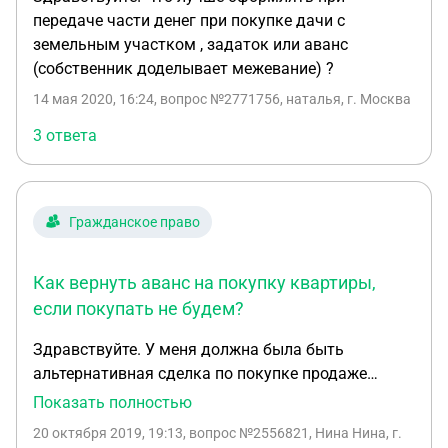
передаче части денег при покупке дачи с
земельным участком , задаток или аванс
(собственник доделывает межевание) ?
14 мая 2020, 16:24
, вопрос №2771756, наталья, г. Москва
3 ответа
Гражданское право
Как вернуть аванс на покупку квартиры,
если покупать не будем?
Здравствуйте. У меня должна была быть
альтернативная сделка по покупке продаже
квартир. Мою квартиру покупает девушка в
Показать полностью
ипотеку, я на полученные от нее деньги покупаю
20 октября 2019, 19:13
, вопрос №2556821, Нина Нина, г.
другую квартиру. Альтернативная сделка не