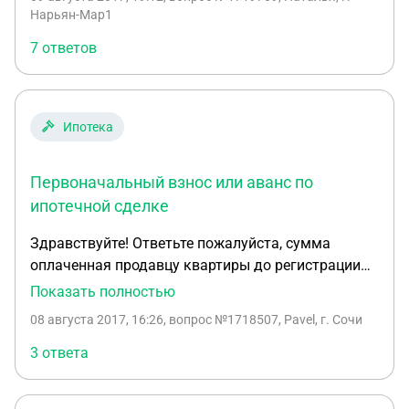
Нарьян-Мар1
7 ответов
Ипотека
Первоначальный взнос или аванс по
ипотечной сделке
Здравствуйте! Ответьте пожалуйста, сумма
оплаченная продавцу квартиры до регистрации
права собственности на покупателя за минусом
Показать полностью
кредитных средств по ипотеке считается
08 августа 2017, 16:26
, вопрос №1718507, Pavel, г. Сочи
авансом? И как она будет возвращена в случае
расторжения договора и сделки если это явно не
3 ответа
указано в договоре купли-продажи? Спасибо!