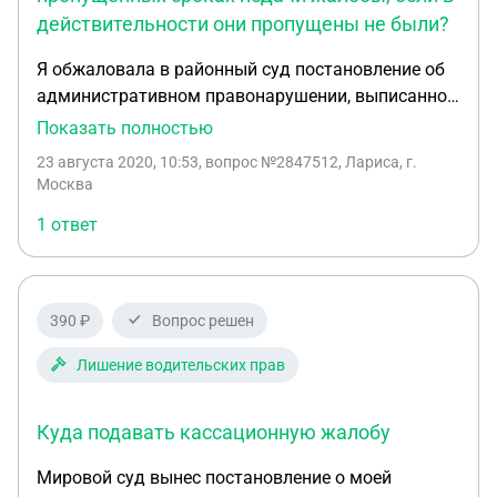
спасибо!
действительности они пропущены не были?
Я обжаловала в районный суд постановление об
административном правонарушении, выписанное
сотрудником МАДИ. Все сроки подачи жалобы
Показать полностью
соблюдены, однако от суда пришло определение,
23 августа 2020, 10:53
, вопрос №2847512, Лариса, г.
согласно которому сроки нарушены: "...Указанная
Москва
жалоба подлежит возврату заявителю, поскольку
1 ответ
в соответствии с ч.1 ст.30.3 КоАП РФ, жалоба на
постановлении об административном
правонарушении может быть подана в течение
десяти суток со дня вручения или получения
390 ₽
Вопрос решен
копии постановления, однако в представленных
материалах отсутствует ходатайство о
Лишение водительских прав
восстановлении срока обжалования". В
определении нет информации о возможности и
Куда подавать кассационную жалобу
сроках его обжалования. Вопрос: в какую
инстанцию и какой документ мне нужно
Мировой суд вынес постановление о моей
направить, чтобы отменить указанное