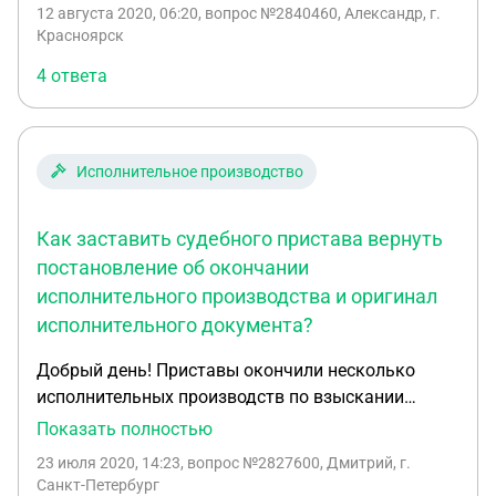
участием лица в рассмотрении дела на вынесении
12 августа 2020, 06:20
, вопрос №2840460, Александр, г.
Постановления об административном
Красноярск
правонарушении, возможно ли в жалобе на такое
4 ответа
Постановление писать о ненадлежащем
уведомлении по протоколу? Будет ли такой
протокол недопустимым доказательством, если
на момент его составления у органа
Исполнительное производство
отсутствовали надлежащие доказательства
извещения лица привлекаемого к
Как заставить судебного пристава вернуть
ответственности, при этом последующие
уведомления по делу надлежащие и лицо
постановление об окончании
принимало участие в рассмотрения дела?
исполнительного производства и оригинал
исполнительного документа?
Добрый день! Приставы окончили несколько
исполнительных производств по взыскании
задолженности с нескольких физических лиц еще
Показать полностью
в начале 2018 года. Но мне, как взыскателю, не
23 июля 2020, 14:23
, вопрос №2827600, Дмитрий, г.
вернули после окончания исполнительного
Санкт-Петербург