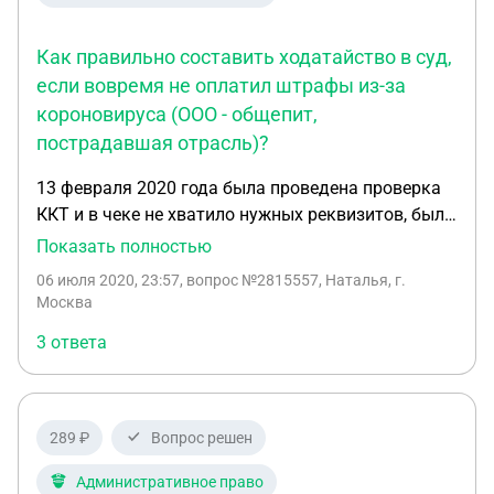
Как правильно составить ходатайство в суд,
если вовремя не оплатил штрафы из-за
короновируса (ООО - общепит,
пострадавшая отрасль)?
13 февраля 2020 года была проведена проверка
ККТ и в чеке не хватило нужных реквизитов, был
выписан штраф на ООО и на ген директора (ч4
Показать полностью
ст14.5 КоАП) 5000 и 1500 рублей соответственно,
06 июля 2020, 23:57
, вопрос №2815557, Наталья, г.
а 14 февраля очередная проверка ФНС нашла
Москва
нарушение по ч1 ст 15.1 КоАП и также выписала
3 ответа
штраф на ООО и гендиректора 40000 и 4000 и
указала, что это нарушение повторное, поэтому
штраф на предупреждение не заменили.
Постановление вступило в силу 02.03.2020, но
289 ₽
Вопрос решен
штрафы были оплачены с опозданием: 26.05.2020
— оплатили первые штрафы на 1500 и 5000
Административное право