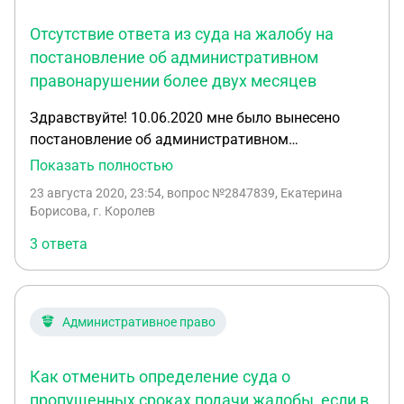
Отсутствие ответа из суда на жалобу на
постановление об административном
правонарушении более двух месяцев
Здравствуйте! 10.06.2020 мне было вынесено
постановление об административном
правонарушении. 16.06.2020 я подала жалобу в
Показать полностью
районный суд с просьбой рассмотреть жалобу в
23 августа 2020, 23:54
, вопрос №2847839, Екатерина
моё отсутствие и направить копию решения мне
Борисова, г. Королев
по электронной почте. На сегодняшний день
3 ответа
какой-либо ответ из суда отсутствует, и 16.08.
данный штраф появился в моем аккаунте на
портале "Госуслуги". Что может означать
отсутствие ответа из суда и как долго суд может
Административное право
рассматривать жалобу? Какими должны быть
мои действия в случае отсутствия ответа? По
Как отменить определение суда о
прошествии какого срока при отсутствии ответа
стоит подавать жалобу в верховный суд? Заранее
пропущенных сроках подачи жалобы, если в