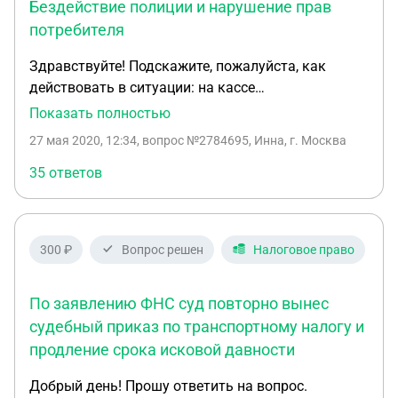
но в последствии получаю сообщение что - -------------
Бездействие полиции и нарушение прав
Отклонено Обращение в суд не адресовано
потребителя
данному суду. ------------- Как правильно оформить
Здравствуйте! Подскажите, пожалуйста, как
заявление и где моя ошибка?
действовать в ситуации: на кассе
самообслуживания в супермаркете сотрудница
Показать полностью
магазина потребовала уйти без маски и перчаток.
27 мая 2020, 12:34
, вопрос №2784695, Инна, г. Москва
Касса бесконтактная, маски не предоставляют.
Покупатели вызвали полицию, пожаловались на
35 ответов
нарушение ФЗ 323 и ст.426 ГК РФ, своих прав.
Полиция их жалобу проигнорировала, вообще
никаких действий не предприняла, зато выписала
300 ₽
Вопрос решен
Налоговое право
протоколы каждому по КоАП 20.6.1. Покупатели
собираются составить иск в суд на отмену
определения административного
По заявлению ФНС суд повторно вынес
правонарушения, т.к. правонарушение
судебный приказ по транспортному налогу и
отсутствует, приложить фото бесконтактной
продление срока исковой давности
кассы. Хотят ещё пожаловаться на бездействие
сотрудников полиции. Подскажите, пожалуйста,
Добрый день! Прошу ответить на вопрос.