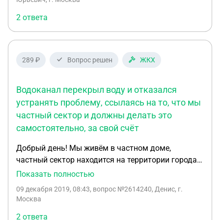
2 ответа
289 ₽
Вопрос решен
ЖКХ
Водоканал перекрыл воду и отказался
устранять проблему, ссылаясь на то, что мы
частный сектор и должны делать это
самостоятельно, за свой счёт
Добрый день! Мы живём в частном доме,
частный сектор находится на территории города.
Не имеет отношения ни к каким снт, и прочим
Показать полностью
партнёрствам. Мы подключены к центральному
09 декабря 2019, 08:43
, вопрос №2614240, Денис, г.
городскому водоснабжению. Недавно произошел
Москва
прорыв трубы и вся улица осталась без воды.
2 ответа
Водоканал перекрыл воду и отказался устранять