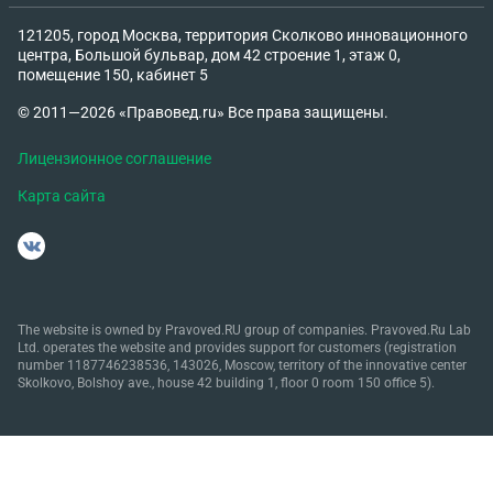
121205, город Москва, территория Сколково инновационного
центра, Большой бульвар, дом 42 строение 1, этаж 0,
помещение 150, кабинет 5
© 2011—2026 «Правовед.ru» Все права защищены.
Лицензионное соглашение
Карта сайта
The website is owned by Pravoved.RU group of companies. Pravoved.Ru Lab
Ltd. operates the website and provides support for customers (registration
number 1187746238536, 143026, Moscow, territory of the innovative center
Skolkovo, Bolshoy ave., house 42 building 1, floor 0 room 150 office 5).