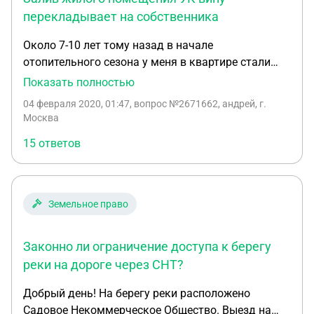
перекладывает на собственника
Около 7-10 лет тому назад в начале
отопительного сезона у меня в квартире стали
подтекать соединения к чугунной батарее и к
Показать полностью
тому же она не грела, были вызваны по телефону
04 февраля 2020, 01:47
, вопрос №2671662, андрей, г.
из УК сантехники для устранения неисправностей
Москва
они поставили в эту батарею шаровой
15 ответов
водоразборный кран для сгона воздуха .Все
работы проводились по заявке телефонной
,оплаты не производилось документы ни какие не
были нам оставлены.Ночью 30.012020г в 4-00
Земельное право
произошла авария развалилось соединение
крана была вызвана аварийная
Законно ли ограничение доступа к берегу
служба.Аварийной службой была остановлена
течь с помощью врезки нового шарового крана в
реки на дороге через СНТ?
место старого .Акт сотрудники аварийной службы
Добрый день! На берегу реки расположено
при жильцах отказались составлять это не их
Садовое Некоммерческое Общество. Выезд на