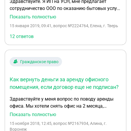
Здравствуйте. Я ИП на УСН, мне предлагает
того, что эти 10 тысяч были потрачены в ремонт,
сотрудничество ООО по оказанию бытовых услуг
а не от жадности, а бегать и доказывать, что этот
населению в его помещении (печать фото,
Показать полностью
ремонт сделали мы, я уж точно не собираюсь.
оформление картин в багет и прочая полиграфия,
Меня интересует конкретно юридическая сила
15 января 2019, 09:41
, вопрос №2224764, Елена, г. Тверь
заправка картриджей, ремонт принтеров) без
этого договора. Заранее спасибо за ответ.
договора субаренды. Какой договор можно
12 ответов
заключить мне как ИП с ООО, чтобы я могла
официально установить свою онлайн-кассу в
помещении данного ООО без договора
Гражданское право
субаренды? По договору аренды ООО не имеет
право сдавать помещение в субаренду.
Как вернуть деньги за аренду офисного
помещения, если договор еще не подписан?
Здравствуйте у меня вопрос по поводу аренды
офиса. Мы хотели снять офис на 2 месяца,
оплатили всю сумму, но когда стали вселяться,
Показать полностью
оказалось, что там очень холодно и работать
15 ноября 2018, 12:45
, вопрос №2167934, Алина, г.
невозможно. Договор об аренде я ещё не
Воронеж