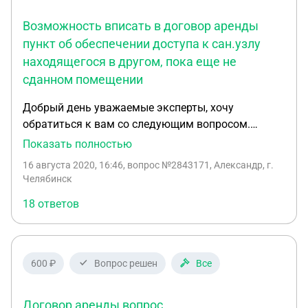
Возможность вписать в договор аренды
пункт об обеспечении доступа к сан.узлу
находящегося в другом, пока еще не
сданном помещении
Добрый день уважаемые эксперты, хочу
обратиться к вам со следующим вопросом.
Находимся на стадии обсуждения условий
Показать полностью
договора аренды объекта состоящего из
16 августа 2020, 16:46
, вопрос №2843171, Александр, г.
нескольких нежилых помещений. В помещении,
Челябинск
которое мы хотим арендовать нет сан.узла, но он
18 ответов
есть в коридоре т.е. в другом помещении, которое
в дальнейшем могут сдать кому-нибудь по
другому договору аренды. Можем ли мы в
договоре прописать пункт в котором закрепим
600 ₽
Вопрос решен
Все
свое право на пользование сан.узлом, на случай
если в будущем помещение с сан.узлом арендует
Договор аренды вопрос
какой-нибудь подлый арендатор. Если такое не