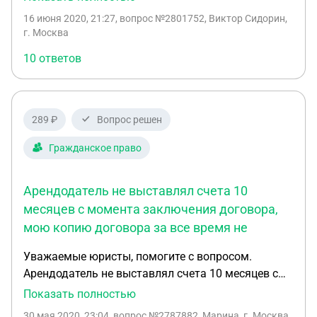
проставлены правильно. Арендатор утверждает,
16 июня 2020, 21:27
, вопрос №2801752, Виктор Сидорин,
что договор ничтожный и силы не имеет. А это
г. Москва
значит, что он находится в помещении не
10 ответов
законно? И его можно попросить освободить
помещение, так как нет законного основания
пребывания? Акт приема - передачи помещения
есть.
289 ₽
Вопрос решен
Гражданское право
Арендодатель не выставлял счета 10
месяцев с момента заключения договора,
мою копию договора за все время не
Уважаемые юристы, помогите с вопросом.
Арендодатель не выставлял счета 10 месяцев с
момента заключения договора, мою копию
Показать полностью
договора за все время не предоставил, хотя
30 мая 2020, 23:04
, вопрос №2787882, Марина, г. Москва