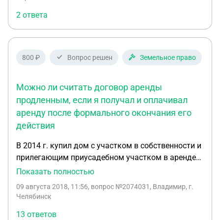
подписала, как модно вернуть деньги?
2 ответа
800 ₽
Вопрос решен
Земельное право
Можно ли считать договор аренды
продленным, если я получал и оплачивал
аренду после формального окончания его
действия
В 2014 г. купил дом с участком в собственности и
прилегающим приусадебном участком в аренде
(договор аренды от 13,09,13 по 13,0916).Все
Показать полностью
документы, включая договор переуступки прав
09 августа 2018, 11:56
, вопрос №2074031, Владимир, г.
требований аренды были оформлены и прошли
Челябинск
госрегистрацию. В 2016г. перед окончанием
13 ответов
срока аренды пришел в земельный комитет по