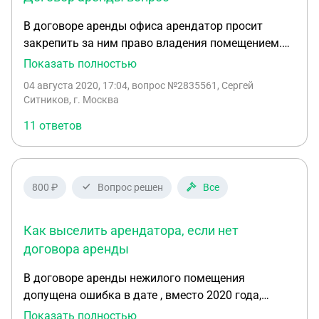
противоречит закону и осуществимо, то какую
В договоре аренды офиса арендатор просит
формулировку использовать чтобы юридически
закрепить за ним право владения помещением.
верно это оформить? В какой раздел договора ее
Обычно я передаю только право пользования
Показать полностью
поместить?
помещением, без владения. Какие права будут у
04 августа 2020, 17:04
, вопрос №2835561, Сергей
арендатора в связи с владением? Договор на 11
Ситников, г. Москва
месяцев, усн, я собственник помещения.
11 ответов
800 ₽
Вопрос решен
Все
Как выселить арендатора, если нет
договора аренды
В договоре аренды нежилого помещения
допущена ошибка в дате , вместо 2020 года,
напечатано 2029, но далее по тексту все даты
Показать полностью