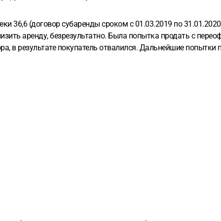
 36,6 (договор субаренды сроком с 01.03.2019 по 31.01.2020 
изить аренду, безрезультатно. Была попытка продать с перео
ра, в результате покупатель отвалился. Дальнейшие попытки п
лением о расторжении договора, в результате позвонили из апт
ла); ответили: ясно, попробуем согласовать с руководством и
газин, с 15 по 28 апреля вдобавок сели на карантин из-за кон
 с какого числа, отвечают как с какого, с 1 апреля по конец
 нужно снижение аренды чтобы можно было хотя бы продать бизн
ря по 15 апреля 2020 г. (считаю с 16 апреля договор расторгн
 руб., общий убыток около 1 млн руб. за весь период работы, 
и долга по аренде, продать магаз (это еще если очень повезет
 просто съехать от туда с максимально возможным снижением 
нкты договора: про пени в размере 0,5% от долга за каждый де
 и реализует его в счет задолженности.
едпринимать?