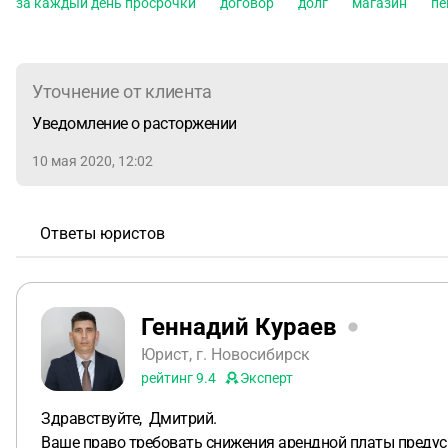
за каждый день просрочки
договор
долг
магазин
пе
Приложение: договор, письма в аптеку.
Уточнение от клиента
Уведомление о расторжении
10 мая 2020, 12:02
Ответы юристов
Геннадий Кураев
Юрист, г. Новосибирск
рейтинг
9.4
Эксперт
Здравствуйте, Дмитрий.
Ваше право требовать снижения арендной платы предус