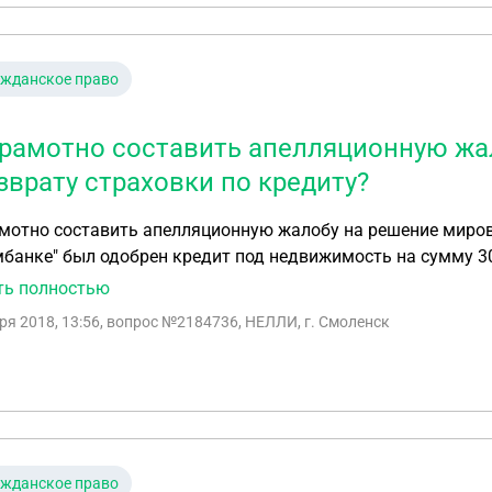
ажданское право
грамотно составить апелляционную жал
зврату страховки по кредиту?
но составить апелляционную жалобу на решение мирового судьи по не возврату стра
банке" был одобрен кредит под недвижимость на сумму 300
ая компания. в кредитом не воспользовались и вернули де
ть полностью
ку пришлось платить из своего кормана (подруга взяла кр
ря 2018, 13:56
, вопрос №2184736, НЕЛЛИ, г. Смоленск
ая компания должна была вернуть в течении 5-ти дней. Бы
правили к мировому, мировой принял решение страховку не
есяц, не изучили дело вообще!!! Я хочу забрать свои деньги,
ый ущерб - тяжбы продолжаются уже почти год!!! Мировой
й суд.
ажданское право