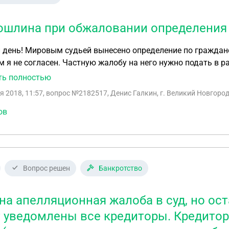
ошлина при обжаловании определения 
жданскому делу(возврат апелляционной жалобы), с
 я не согласен. Частную жалобу на него нужно подать в р
лина?
ть полностью
я 2018, 11:57
, вопрос №2182517, Денис Галкин, г. Великий Новгоро
ов
Вопрос решен
Банкротство
на апелляционная жалоба в суд, но ос
т уведомлены все кредиторы. Кредитор