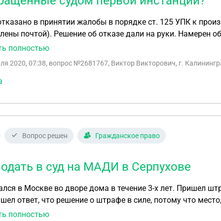
ращенные судом первой инстанции?
тказано в принятии жалобы в порядке ст. 125 УПК к про
 дали на руки. Намерен обжаловать, в связи с этим и вопрос - обязательно
о прикладывать документы возвращённые судом первой ин
ть полностью
го не приложу к апелляшке? Просто то что отправили мне почтой
ля 2020, 07:38
, вопрос №2681767, Виктор Викторович, г. Калинингр
уже после 10 суток, отведённых на обжалование. Спасибо за внимание, Виктор, Калининград.
тору - пожалуйста, не коверкайте вопросы, часто после в
а
Вопрос решен
Гражданское право
подать в суд на МАДИ в Серпухове
лся в Москве во дворе дома в течение 3-х лет. Пришел ш
шел ответ, что решение о штрафе в силе, потому что место,
ний». Но на этом месте всегда был асфальт, правда силь
ть полностью