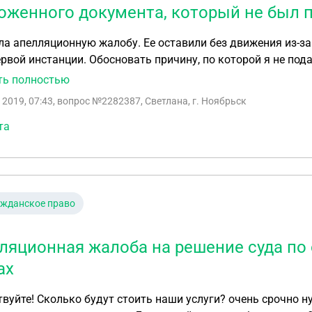
оженного документа, который не был п
а апелляционную жалобу. Ее оставили без движения из-за
ервой инстанции. Обосновать причину, по которой я не под
об этом документе. Вопрос: как теперь быть? Можно ли о
ть полностью
ионную жалобу без этого документа? Срок еще не пропуще
 2019, 07:43
, вопрос №2282387, Светлана, г. Ноябрьск
ия о том как отозвать этот документ.
та
ажданское право
ляционная жалоба на решение суда по
ах
вуйте! Сколько будут стоить наши услуги? очень срочно н