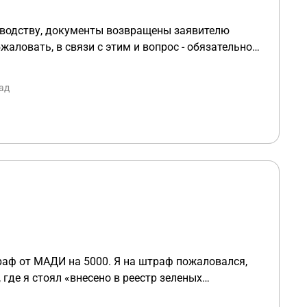
изводству, документы возвращены заявителю
станции ? или у суда должны быть их копии ?
ад
ашей модерации смысл вопроса неузнаваем...)
траф от МАДИ на 5000. Я на штраф пожаловался,
 где я стоял «внесено в реестр зеленых
но разбитый годами. Но вчера положили новый.