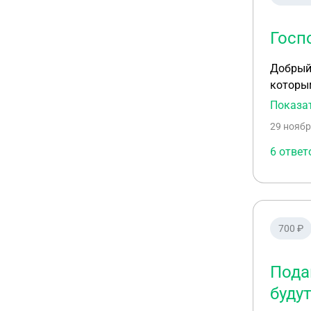
Госп
Добрый день! Мировым судьей вынесено определение по гра
которым
госпош
Показа
29 ноябр
6 ответ
700 ₽
Пода
буду