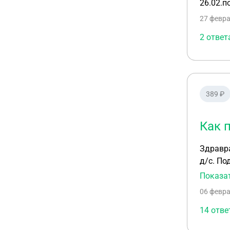
26.02.п
27 февра
2 ответ
389 ₽
Как 
Здравр
д/с. По
приняв
Показа
06 февра
14 отве