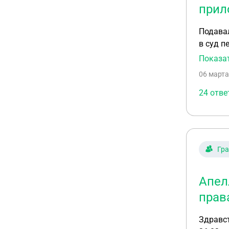
прил
Подавал
в суд п
забыла 
Показа
апелляц
06 марта
заявлен
24 отве
Гр
Апел
прав
Здравст