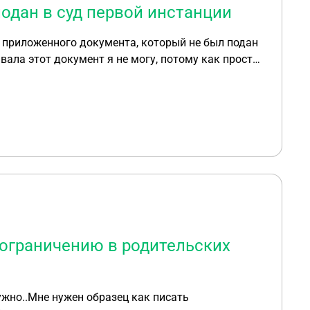
одан в суд первой инстанции
 приложенного документа, который не был подан
авала этот документ я не могу, потому как просто
тозвать этот документ и подать исправленную
н. Если можно образец ходатайства или
 ограничению в родительских
ужно..Мне нужен образец как писать