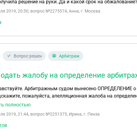
олучила решение на руки..Да и какой срок на обжалование
ля 2019, 20:50
, вопрос №2275574, Анна, г. Москва
а
Вопрос решен
Арбитраж
подать жалобу на определение арбитра
авствуйте. Арбитражным судом вынесено ОПРЕДЕЛЕНИЕ о п
дскажите, пожалуйста, апелляционная жалоба на определен
ший определение или сразу в вышестоящий? Спасибо.
ть полностью
ля 2019, 21:44
, вопрос №2251375, Ирина, г. Пенза
тов