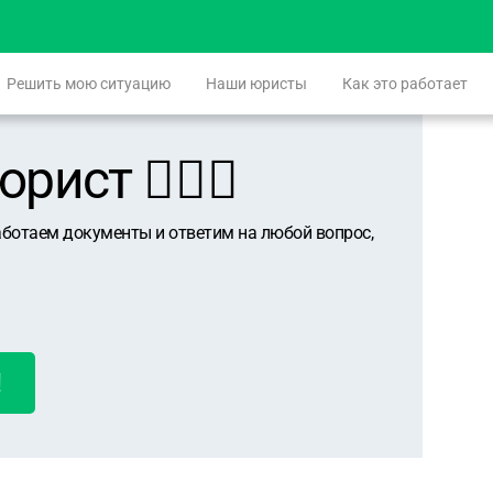
Решить мою ситуацию
Наши юристы
Как это работает
ист 👨🏻‍⚖️
аботаем документы и ответим на любой вопрос,
!