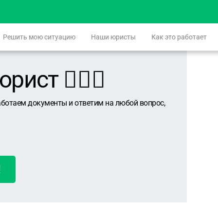
Решить мою ситуацию
Наши юристы
Как это работает
ист 👨🏻‍⚖️
аботаем документы и ответим на любой вопрос,
!