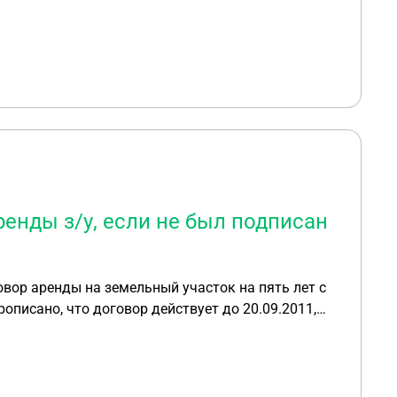
иватизацию, но не понятно, какие условия
ссии мы попали недавно. Можем ли мы
ватизация в принципе?
енды з/у, если не был подписан
овор аренды на земельный участок на пять лет с
рописано, что договор действует до 20.09.2011,
договора администрация со мной не связывалась,
 письмо, что я должно им за эти года заплатить
оговор я нашла там такой пункт, что "Возврат
ка аренды, о чем составляется акт передачи, в