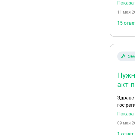
докумен
Показа
приватиз
11 мая 2
приватизирова
собрать
15 отве
Зем
Нужн
акт 
Здравст
гос.рег
после э
Показа
своего 
09 мая 2
арендну
земельн
1 ответ