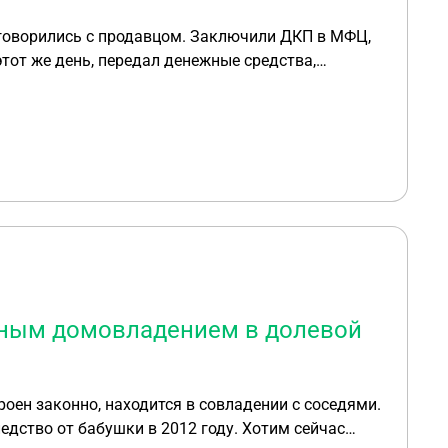
тот же день, передал денежные средства,
и акт передачи земельного участка. Всё как
ному делу (159 ук рф), в котором Владелец,
, через 3 месяца
дователь обещал снять арест после суда. (но это
участок (на случай если, что-то пойдет "не
инять какие-то действия, чтобы обязать
 участка по заключенному ДКП и передаточных
тным домовладением в долевой
оен законно, находится в совладении с соседями.
 бабушки в 2012 году. Хотим сейчас