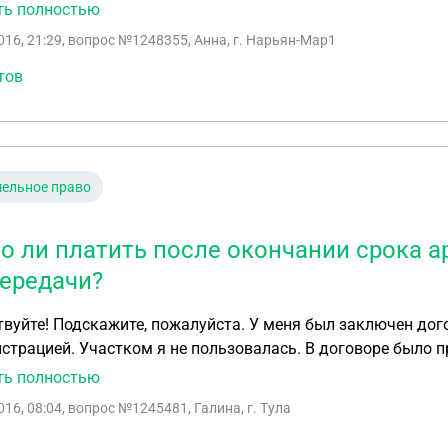
тально разделиться с соседями и подать документы на пр
ть полностью
ации и сроки для Крымчан с учетом того, что под юрисдикцию Ро
016, 21:29
, вопрос №1248355, Анна, г. Нарьян-Мар1
ть участок и свою часть дома бесплатно?? Какие процедуры для этого мы должны пройти, какие
 документы? Возможна ли в нашем случае бесплатная при
тов
ельное право
о ли платить после окончании срока ар
передачи?
вуйте! Подскажите, пожалуйста. У меня был заключен дог
истрацией. Участком я не пользовалась. В договоре было п
того я перестала платить арендную плату. По окончанию 
ть полностью
желания о продлении я не писала. В 2015 они прислали мне
016, 08:04
, вопрос №1245481, Галина, г. Тула
ю плату или они обратятся в суд. Прочитав внимательно д
ого участка Арендатором осуществляется по истечению сро