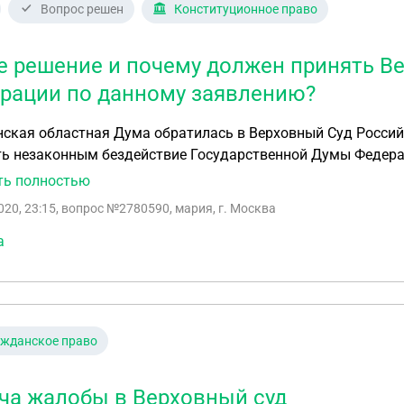
Вопрос решен
Конституционное право
е решение и почему должен принять В
рации по данному заявлению?
ская областная Дума обратилась в Верховный Суд Российс
ть незаконным бездействие Государственной Думы Федера
трению законодательной инициативы Сахалинской областн
ть полностью
рственной Думы Федерального Собрания Российской Федер
020, 23:15
, вопрос №2780590, мария, г. Москва
ях о разделе продукции"; - признать недействительными Постановления Государственной Думы
ьного Собрания Российской Федерации "О проекте федера
а
ях о разделе продукции"; - взыскать причиненные убытки в сумме 137483 руб. Какое решение и
 должен принять Верховный Суд Российской Федерации по
ажданское право
ча жалобы в Верховный суд