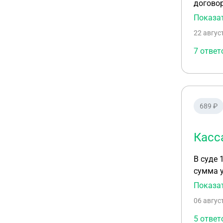
договор
туристской деятельности в 
Показа
выносит
22 авгус
штраф. 
говоря 
7 ответ
на момент подачи в суд. Как обос
распрос
принят
689 ₽
Касс
В суде 
сумма ум
обжалов
Показа
что пол
06 авгус
оставшиеся
именно лучше составить
5 ответ