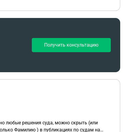
 хоть суд и не указал что исключил 3 основания в
я, соответственно они уже и так исключены. 2.
бе указать что суд апелляционной инстанции не
 и которые были обжалованы, но никакой оценки
ыть возвращено.
Получить консультацию
 только Фамилию ) в публикациях по судам на