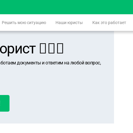
Решить мою ситуацию
Наши юристы
Как это работает
ист 👨🏻‍⚖️
аботаем документы и ответим на любой вопрос,
!