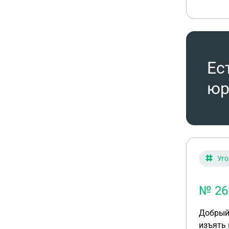
определ
апелляц
вариант
рассмот
апелляц
Ес
юр
Уго
№ 262
Добрый вечер! Подскажите, правильно ли я понимаю, ч
изъять 