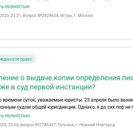
.mos-gorsud.ru/s , можно скрыть подобным образом ? (Ниже) 10-9295/2019 - Определе
ть полностью
инстанции - Публикация запрещена. Публикация определения суда запрещена! Для получения
2020, 23:21
, вопрос №2829654, Игорь, г. Москва
тельной информации, пожалуйста,ознакомьтесь с текстом 
(статья 15 пункт 5)" Спасибо за ответ!
ажданское право
ление о выдаче копии определения пи
уже в суд первой инстанции?
 времени суток, уважаемые юристы. 23 апреля было выне
онным судом общей юрисдикции. Однако, я до сих пор не 
атам рассмотрения гражданского дела. На заседании не п
ть полностью
копии определения писать нужно в кассационный суд или 
020, 20:04
, вопрос №2788437, Татьяна, г. Нижний Новгород