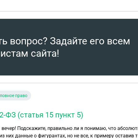
ении. Смысла обжаловать 3 оставшихся основания нет, т.к.
ионном определении, фактически суд уже на них не ссылаетс
. Обжаловать 2 оставшихся основания, но при этом в жало
рел 3 основания на которых основывался суд 1 инстанции
ионного суда не получили, соответственно дело должно б
ть вопрос? Задайте его всем
истам сайта!
ловное право
-ФЗ (статья 15 пункт 5)
то абсолютно любые решения суда, можно скрыть (или
из них данные о фигурантах, но не все, к примеру оставив