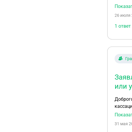
сайте: www
Показа
апелляционной 
26 июля 
дополни
1 ответ
Гр
Заяв
или 
Доброго
кассаци
результ
Показа
выдаче 
31 мая 2