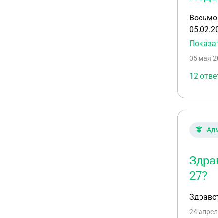
Восьмой
05.02.2020 года. ...Сегодня 5 мая последний день 
электро
Показа
учитыва
05 мая 2
уже?
12 отве
Ад
Здра
27?
Здравств
24 апрел