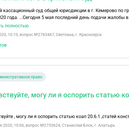
 кассационный суд общей юрисдикции в г. Кемерово по г
подачи жалобы в ВС. Если отправлю жалобу в ВС посредством
нной почты или через Госуслуги все равно время будет у
ть полностью
ется срок, а 6,7,8 мая нерабочие дни. Если 12 мая зарегис
020, 10:10
, вопрос №2763467, Светлана, г. Красноярск
тов
министративное право
вствуйте, могу ли я оспорить статью ко
уйте , могу ли я оспорить статью коап 20.6.1 ,статей конституцией 
я 2020, 10:06
, вопрос №2753624, Станислав Блок, г. Алатырь