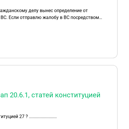
ражданскому делу вынес определение от
пущено? Видимо с даты регистрации жалобы
трирует канцелярия жалобу, то срок будет упущен
ап 20.6.1, статей конституцией
27 ? ........................