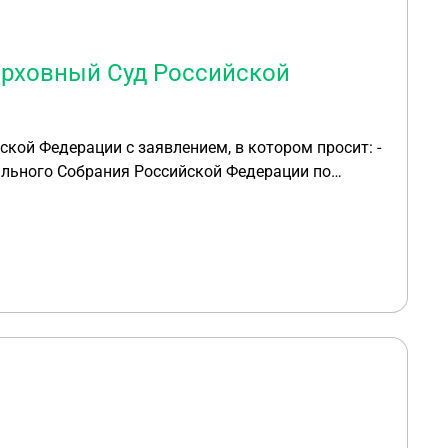
ерховный Суд Российской
кой Федерации с заявлением, в котором просит: -
льного Собрания Российской Федерации по
ой Думы "О внесении изменения в Постановление
ации «О внесении дополнений в Федеральный
льного "О внесении дополнений в Федеральный
 данному заявлению?