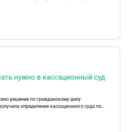
ние суда
Федерального Закона от 22.12.2008 г. № 262-ФЗ
сать нужно в кассационный суд
сено решение по гражданскому делу
получила определение кассационного суда по
рисутствовала ввиду коронавируса. Заявление о
уже в суд первой инстанции? Спасибо