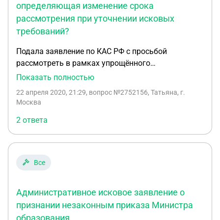
определяющая изменение срока
рассмотрения при уточнении исковых
требований?
Подала заявление по КАС РФ с просьбой
рассмотреть в рамках упрощённого
(письменного) производства. Принято к
Показать полностью
производству. Вынесено определение о
22 апреля 2020, 21:29
, вопрос №2752156, Татьяна, г.
подготовке дела к судебному разбирательству.
Москва
Вынесено определение о назначении дела к
2 ответа
судебному разбирательству. Мне необходимо
уточнить исковые требования. Вместе с
ходатайством подаю уточнённый иск ? В какой
статье КАС РФ прописана норма определяющая
Все
изменение срока рассмотрения ? Ходатайство об
уточнении требований обязана направлять
Административное исковое заявление о
ответчикам ?
признании незаконным приказа Министра
образования