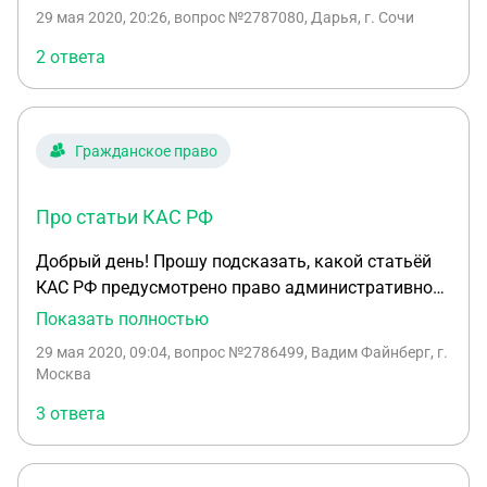
29 мая 2020, 20:26
, вопрос №2787080, Дарья, г. Сочи
2 ответа
Гражданское право
Про статьи КАС РФ
Добрый день! Прошу подсказать, какой статьёй
КАС РФ предусмотрено право административного
ответчика заявить ходатайство о пропуске
Показать полностью
налоговым органом процессуального срока
29 мая 2020, 09:04
, вопрос №2786499, Вадим Файнберг, г.
обращения в суд с административным иском о
Москва
взыскании налога? Какой статьёй КАС РФ
3 ответа
предусмотрено право суда отказать в
удовлетворении административного иска по
причине пропуска срока обращения в суд, если