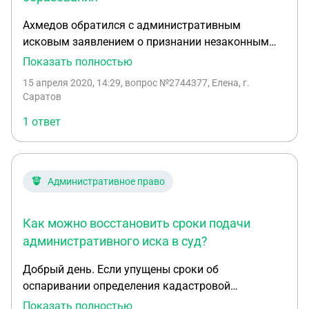
Ахмедов обратился с административным
исковым заявлением о признании незаконным
приказа Министра образования Республики
Показать полностью
Башкортостан об обязательном ежеквартальном
15 апреля 2020, 14:29
, вопрос №2744377, Елена, г.
отчете для научных сотрудников Института
Саратов
металлов РАН. Какие обстоятельства подлежат
1 ответ
доказыванию по данному делу?
Административное право
Как можно восстановить сроки подачи
административного иска в суд?
Добрый день. Если упущены сроки об
оспаривании определения кадастровой
стоимости объекта недвижимости, согласно
Показать полностью