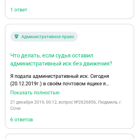
1 ответ
Административное право
Что делать, если судья оставил
административный иск без движения?
Я подала административный иск. Сегодня
(20.12.2019г.) в своём почтовом ящике я
обнаружила письмо с Определением суда об
Показать полностью
«оставлении иска без движения». Где мне
21 декабря 2019, 00:12
, вопрос №2626856, Людмила, г.
предлагают устранить недостатки в срок до 31
Сочи
дек 2019г. Пишут, что согласно треб ст.220 КАС
6 ответов
иск должен быть оформлен в соответствии с треб.
части 1 ст.125 КАС и ст.125, 126 КАС, так как
мною не были приложены документы,