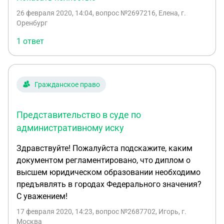
какой статьи можно у суда попросить
26 февраля 2020, 14:04
, вопрос №2697216, Елена, г.
восстановление сроков подачи
Оренбург
административного иска в суд? Спасибо.
1 ответ
Гражданское право
Представительство в суде по
административному иску
Здравствуйте! Пожалуйста подскажите, каким
документом регламентировано, что диплом о
высшем юридическом образовании необходимо
предъявлять в городах Федерального значения?
С уважением!
17 февраля 2020, 14:23
, вопрос №2687702, Игорь, г.
Москва