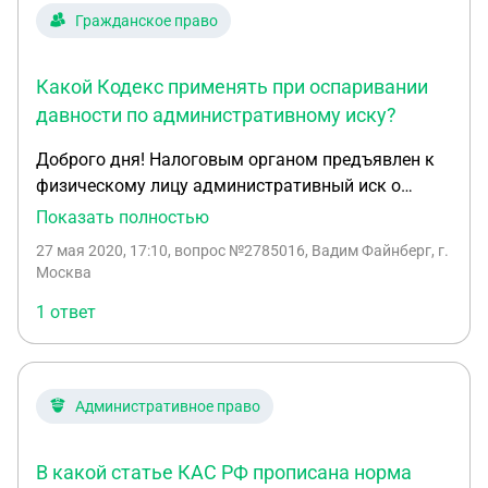
причина пропуска является неуважительной? С
Гражданское право
уважением, Вадим
Какой Кодекс применять при оспаривании
давности по административному иску?
Доброго дня! Налоговым органом предъявлен к
физическому лицу административный иск о
взыскании налога за 2014 год. Нормами какого
Показать полностью
Кодекса следует руководствоваться при
27 мая 2020, 17:10
, вопрос №2785016, Вадим Файнберг, г.
заявлении ходатайства о применении
Москва
последствий пропуска срока давности:
1 ответ
Налогового кодекса (ст.48), Гражданского
кодекса (статьи 195, 196, 199, 200, 207 ГК РФ),
КАС? С уважением, Вадим
Административное право
В какой статье КАС РФ прописана норма