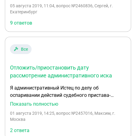
судебные приставы откажутся исключать
ответы на мои вопросы, буду рад дополнительно
05 августа 2019, 11:04
, вопрос №2460836, Сергей, г.
имущество из под ареста по этому заявлению, то
Екатеринбург
оплатить помощь в подготовке встречного
в в течение какого срока можно подать иск в суд
документа.
9 ответов
об исключении имущества из под ареста?
Все
Отложить/приостановить дату
рассмотрение административного иска
Я административный Истец по делу об
оспаривании действий судебного пристава-
исполнителя. Дело назначено к рассмотрению.
Показать полностью
Возникла необходимость отложить или
01 августа 2019, 14:25
, вопрос №2457016, Максим, г.
приостановить производство по делу. Ранее я
Москва
обращался в органы прокуратуры с жалобой на
2 ответа
эти же действия приставов. Ответа из