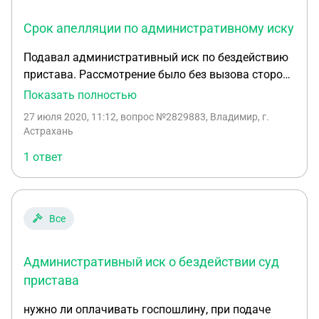
Срок апелляции по административному иску
Подавал административный иск по бездействию
пристава. Рассмотрение было без вызова сторон
в упрощенном порядке. Собираюсь подавать
Показать полностью
апелляцию. В соответствии со ст. 298 КАС РФ срок
27 июля 2020, 11:12
, вопрос №2829883, Владимир, г.
на обжалование один месяц с момента вынесения
Астрахань
окончательного решения, в решении первой
1 ответ
инстанции мне указали срок на обжалование не
более 15 дней с момента получения решения. На
данный момент указанный срок в 15 дней
прошел, но 30 дней с момента вынесения решения
Все
- нет. Нужно в таком случае подавать
ходатайство на восстановление срока? Или
Административный иск о бездействии суд
можно спокойно подавать в соответствии со ст.
298 КАС РФ?
пристава
нужно ли оплачивать госпошлину, при подаче