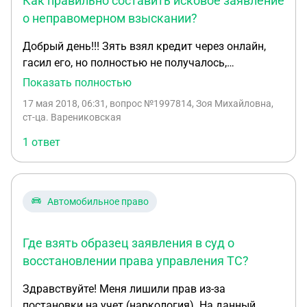
Как правильно составить исковое заявление
о неправомерном взыскании?
Добрый день!!! Зять взял кредит через онлайн,
гасил его, но полностью не получалось,
получается всё шло в счёт процентов и сумма
Показать полностью
возвращалась назад. Я так поняла, что это
17 мая 2018, 06:31
, вопрос №1997814, Зоя Михайловна,
микроорганизация. Начались угрозы, постоянные
ст-ца. Варениковская
звонки на рабочее место, всем родственникам,
1 ответ
причём с нецензурной бранью, сумма была 43000.
На данный момент он его погасил. Написал
заявление в прокуратуру, приставам, помогите,
пожалуйста написать исковое в суд- образец, и
Автомобильное право
ещё вопрос, откуда они могли взять телефоны не
только родственников, рабочий и даже знакомых
Где взять образец заявления в суд о
зятя и друзей? Даже сняли с его карточки аванс,
который пришёл на карту Альфа банка. Зараннее
восстановлении права управления ТС?
благодарна за помощь! Досвидание.
Здравствуйте! Меня лишили прав из-за
постановки на учет (наркология). На данный