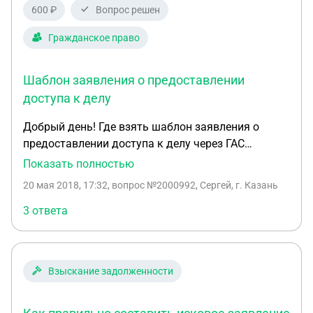
600 ₽
Вопрос решен
Гражданское право
Шаблон заявления о предоставлении
доступа к делу
Добрый день! Где взять шаблон заявления о
предоставлении доступа к делу через ГАС
Правосудие? Хочу получить доступ к своему делу,
Показать полностью
которое сейчас находится в производстве в суде в
20 мая 2018, 17:32
, вопрос №2000992, Сергей, г. Казань
другом городе, на портале ГАС Правосудие.
3 ответа
Взыскание задолженности