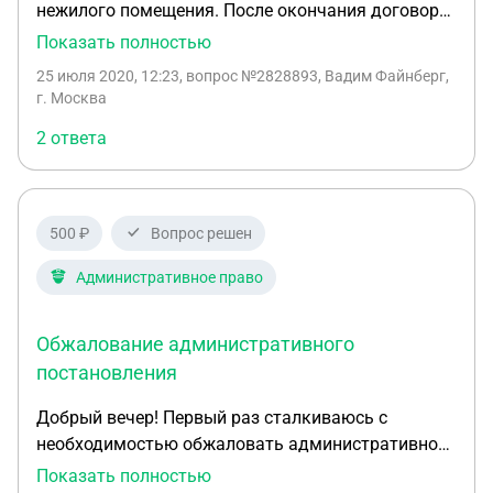
нежилого помещения. После окончания договора
арендатор продолжает пользоваться ей 4 месяца,
Показать полностью
но не платит. Можно ли взыскать арендную плату
25 июля 2020, 12:23
, вопрос №2828893, Вадим Файнберг,
за фактическое пользование и, если да, то на
г. Москва
основании какой статьи закона? С уважением,
2 ответа
Вадим
500 ₽
Вопрос решен
Административное право
Обжалование административного
постановления
Добрый вечер! Первый раз сталкиваюсь с
необходимостью обжаловать административное
постановление. Статья 20.6.1 КоАП РФ. Копию
Показать полностью