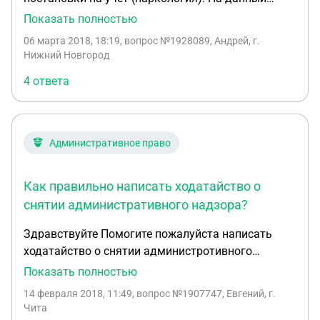
момент с учета снят. Подскажите пожалуйста
Показать полностью
форму заявления в суд о восстановлении права
06 марта 2018, 18:19
, вопрос №1928089, Андрей, г.
управления тр.средствами. Спасибо. Андрей.
Нижний Новгород
4 ответа
Административное право
Как правильно написать ходатайство о
снятии административного надзора?
Здравствуйте Помогите пожалуйста написать
ходатайство о снятии администротивного
надзора.Как это правельно изложить какими
Показать полностью
статьями руковотствовать у меня в апрели 2018
14 февраля 2018, 11:49
, вопрос №1907747, Евгений, г.
года будет два года ни коких нарушений нету.
Чита