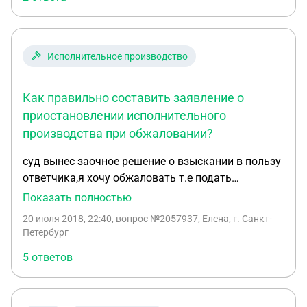
Исполнительное производство
Как правильно составить заявление о
приостановлении исполнительного
производства при обжаловании?
суд вынес заочное решение о взыскании в пользу
ответчика,я хочу обжаловать т.е подать
апелляционную жалобу,но уже получила
Показать полностью
извещение об исполнительном производстве и
20 июля 2018, 22:40
, вопрос №2057937, Елена, г. Санкт-
как правильно мне надо написать заявления о
Петербург
приостановлении исполнительного производства
5 ответов
о взыскании в пользу ответчика и взыскании
госпошлины и на какие законы ссылаться