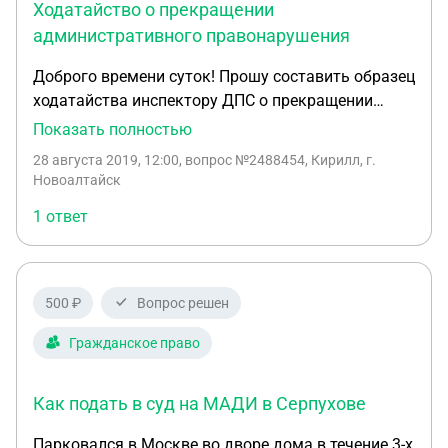
Ходатайство о прекращении
НК следует ссылаться? Насколько я знаю, есть
административного правонарушения
некие Постановления Пленума ВС по этим
вопросам. 4. Какой вообще у ФНС шанс на победу,
Доброго времени суток! Прошу составить образец
учитывая все вышесказанное? Можете ли найти
ходатайства инспектору ДПС о прекращении
несколько дел из судебной практики за
административного правонарушения (тонировка)
Показать полностью
последнее время? Если я получу адекватные
всвязи с тем, что он не разъяснил мои права
28 августа 2019, 12:00
, вопрос №2488454, Кирилл, г.
ответы на мои вопросы, буду рад дополнительно
Опишите пожалуйста порядок действий
Новоалтайск
оплатить помощь в подготовке встречного
документа.
1 ответ
500 ₽
Вопрос решен
Гражданское право
Как подать в суд на МАДИ в Серпухове
Парковался в Москве во дворе дома в течение 3-х