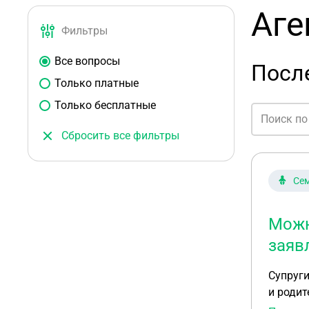
Аге
Фильтры
Все вопросы
После
Только платные
Только бесплатные
Сбросить все фильтры
Сем
Можн
заяв
Супруги
и родит
заявлен