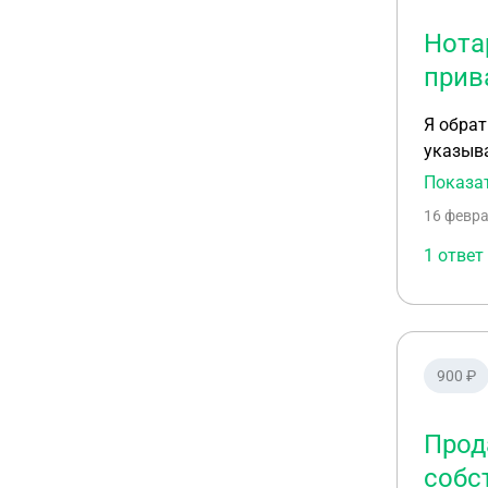
Нота
прив
Я обрат
указывая на то, что
квартир
Показа
оформле
16 февра
тот же д
которому 
1 ответ
900 ₽
Прод
собс