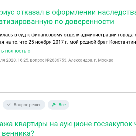
риус отказал в оформлении наследства
атизированную по доверенности
илась в суд к финансовому отделу администрации города о
 25 ноября 2017 г. мой родной брат Константин выдал мне доверенность на приватизацию его
ы. 29 ноября 2017г. вместе с необходимыми документами 
ть полностью
ния договора. 29 ноября 2017 г. договор приватизации бы
ля 2020, 16:25
, вопрос №2686753, Александра, г. Москва
ень, в 19 час. 20 мин. брат умер. Других родственников, кроме меня,
я обратилась, было отказано в выдаче свидетельства о праве на наследство.
приватизации — с 8 до 17 час. И изменилось бы реше
Вопрос решен
Все
ажа квартиры на аукционе госзакупок ч
твенника?