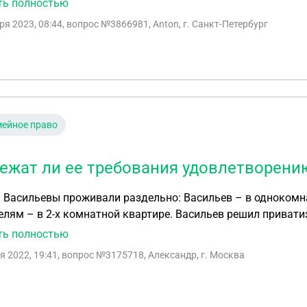
ть полностью
ко дней после подачи заявления погиб в результате несчас
ря 2023, 08:44
, вопрос №3866981, Anton, г. Санкт-Петербург
ет право на эту квартиру, обратилась в местную админист
 этой квартиры как нуждающейся в улучшении жилой площа
ат ли ее требования удовлетворению?
ейное право
ежат ли ее требования удовлетворени
 Васильевы проживали раздельно: Васильев – в однокомн
елям – в 2-х комнатной квартире. Васильев решил привати
ие в агентство по приватизации. Однако оформить квартиру
ть полностью
ко дней после подачи заявления погиб в результате несчас
я 2022, 19:41
, вопрос №3175718, Александр, г. Москва
ет право на эту квартиру, обратилась в местную админист
 этой квартиры как нуждающейся в улучшении жилой площад
ат ли ее требования удовлетворению?