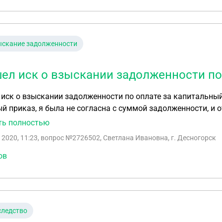
ая квартира выбыла из состава государственного фонда и
предоставляться иным лицам в порядке улучшения их жили
 в наличии у него права выдать новый орде! на жилое по
вание своей позиции спорящие стороны? Чьи аргументы к
ыскание задолженности
ел иск о взыскании задолженности по
кании задолженности по оплате за капитальный ремонт. Что делать? До этого приходил
асна с суммой задолженности, и отменила путем подачи заявления об отмене
 приказа. Сейчас иск пришел . Я стала собственником жилья с 2018 года
ть полностью
по капитальному ремонту с 2014года . Что делать
 2020, 11:23
, вопрос №2726502, Светлана Ивановна, г. Десногорск
ов
следство