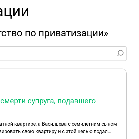
ации
ство по приватизации»
смерти супруга, подавшего
атной квартире, а Васильева с семилетним сыном
зировать свою квартиру и с этой целью подал
 в свою собственность он не успел, так как через