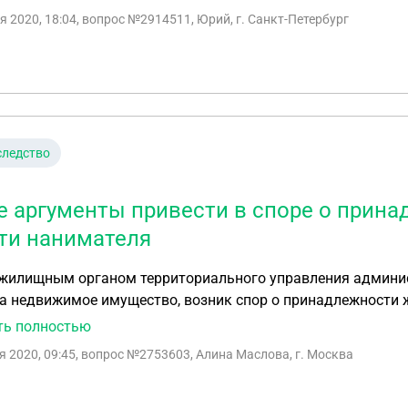
я 2020, 18:04
, вопрос №2914511, Юрий, г. Санкт-Петербург
следство
е аргументы привести в споре о прин
ти нанимателя
жилищным органом территориального управления админис
а недвижимое имущество, возник спор о принадлежности 
 государственного жилого фонда. Наниматель этого помещ
ть полностью
атизации заявку на заключение с ним договора приватиз
я 2020, 09:45
, вопрос №2753603, Алина Маслова, г. Москва
ного найма, однако умер до заключения договора. Наследн
ии квартиры в состав наследственной массы никем не пре