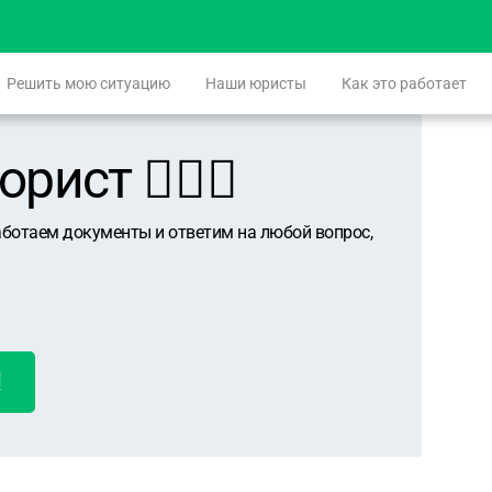
Решить мою ситуацию
Наши юристы
Как это работает
ист 👨🏻‍⚖️
аботаем документы и ответим на любой вопрос,
!