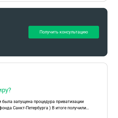
Получить консультацию
иру?
онда Санкт-Петербурга ) В итоге получили
оса : Возникло ли право