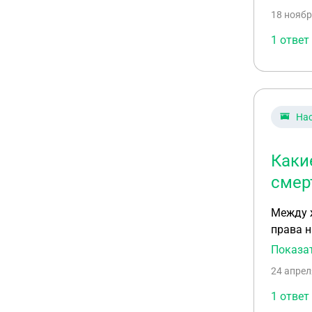
18 ноябр
1 ответ
На
Каки
смер
Между 
права н
составе
Показа
по прив
24 апрел
социаль
включен
1 ответ