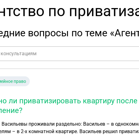
нтство по приватиз
дние вопросы по теме «Агент
ейное право
о ли приватизировать квартиру после 
ление?
 Васильевы проживали раздельно: Васильев – в однокомн
елям – в 2-х комнатной квартире. Васильев решил привати
ие в агентство по приватизации. Однако оформить квартиру