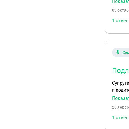
Показа
несколь
03 октяб
что име
ребенку
1 ответ
Подлеж
Сем
Подл
Супруги
и родит
заявлен
Показа
несколь
20 январ
что име
ребенку
1 ответ
Подлеж