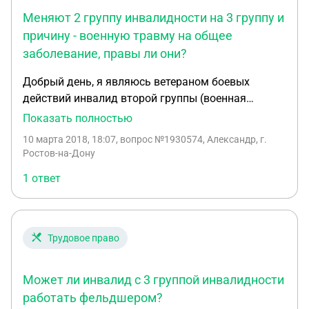
Меняют 2 группу инвалидности на 3 группу и
причину - военную травму на общее
заболевание, правы ли они?
Добрый день, я являюсь ветераном боевых
действий инвалид второй группы (военная
травма), группу инвалидности подтверждаю
Показать полностью
каждый год. Сменил место жительства и прибыл
10 марта 2018, 18:07
, вопрос №1930574, Александр, г.
для очередного переосвидетельствования в
Ростов-на-Дону
городское МСЭ по новому месту жительства,
1 ответ
после прохождения медкомиссии сняли вторую
группу, и сменили -военную травму на общее
заболевание, мотивируя тем что у меня нет
военномедицинских документов, справки ВВК.
Трудовое право
Подтверждение моего ранения (тяжёлая
контузия) указанна в моем военном билете
Может ли инвалид с 3 группой инвалидности
заверенная командиром части и печатью в графе
о ранениях, ещё есть справка заверенная
работать фельдшером?