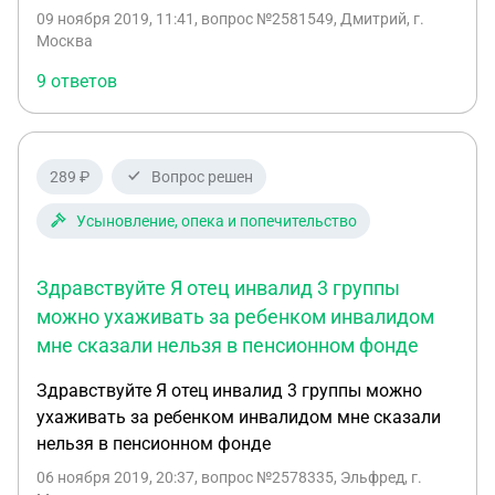
находился на больничном, по итогу ему
09 ноября 2019, 11:41
, вопрос №2581549, Дмитрий, г.
присвоили 3 группу инвалидности, и на данный
Москва
момент находится на обследовании в больнице.
9 ответов
На работу за этот период не выходил. Только
отвозил больничные листы. После
госпитализации ему надо будет либо выходить на
работу, либо опять на больничный. Если на
289 ₽
Вопрос решен
больничный, то тут вопросов нет, организация
ему никаких санкций применить не сможет, а вот
Усыновление, опека и попечительство
если выходить на работу, то в том виде как он
работал до больничного он работать не сможет.
Здравствуйте Я отец инвалид 3 группы
Еще одна деталь - он попадает в категорию
можно ухаживать за ребенком инвалидом
предпенсионного возраста, соответственно, по
мне сказали нельзя в пенсионном фонде
новому законодательству, его не могут уволить...
но действует ли этот закон для данной ситуации
Здравствуйте Я отец инвалид 3 группы можно
ухаживать за ребенком инвалидом мне сказали
нельзя в пенсионном фонде
06 ноября 2019, 20:37
, вопрос №2578335, Эльфред, г.