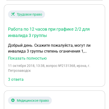
второй узнать об инвалидности через обычные
бюрократические операции? 4) существуют ли
какие-то льготы (налоговые, к примеру) для
Трудовое право
самого работодателя при приёме на работу
инвалида 3ей группы 5) что будет, если не
Работа по 12 часов при графике 2/2 для
сообщить об инвалидности и официальный
график (который по ТК должен быть меньше по
инвалида 3 группы
часам по сравнению с человеком без
Добрый день. Скажите пожалуйста, могут ли
инвалидности) не соответствует нормам? 6)
инвалида 3 группы степень оганичения 1,
какой процент пенсии по инвалидности будет
заставить работать по 12 часов 2/2. Какие для
Показать полностью
утерян в связи с официальным заработком?
этого оформляются дополнительные документы?
11 октября 2018, 13:38
, вопрос №2131368, ирэна, г.
Как производиться оплата? И самое главное
Петрозаводск
какие статьи ТЗ РФ. Спасибо заранее.
3 ответа
Медицинское право