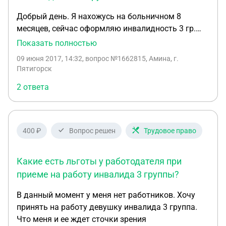
Добрый день. Я нахожусь на больничном 8
месяцев, сейчас оформляю инвалидность 3 гр.
как мне известно инвалидам 3 гр оплачивают
Показать полностью
только 4 месяца больничного. Тогда с какой даты
09 июня 2017, 14:32
, вопрос №1662815, Амина, г.
отчитывается этот период в моем случае: с
Пятигорск
периода выхода на больничный или с даты
2 ответа
установления инвалидности? И обязана ли я
сразу после получения инвалидности выходить на
работу?
400 ₽
Вопрос решен
Трудовое право
Какие есть льготы у работодателя при
приеме на работу инвалида 3 группы?
В данный момент у меня нет работников. Хочу
принять на работу девушку инвалида 3 группа.
Что меня и ее ждет сточки зрения