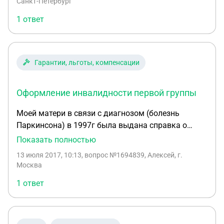
Санкт-Петербург
1 ответ
Гарантии, льготы, компенсации
Оформление инвалидности первой группы
Моей матери в связи с диагнозом (болезнь
Паркинсона) в 1997г была выдана справка о
инвалидности, где указана группа инвалидности
Показать полностью
"вторая" , "бессрочно", "нетрудоспособен". В
13 июля 2017, 10:13
, вопрос №1694839, Алексей, г.
медицинской карте, я помню точно, указывалась
Москва
также степень(нетрудоспособности) -III (третья). В
1 ответ
2010 или 2011г эти степени отменили и
приравняли 2-ю гр. 3ст. к первой группе. Я был
уверен, что это было сделано автоматически без
моего заявления, однако сейчас выяснилось, что