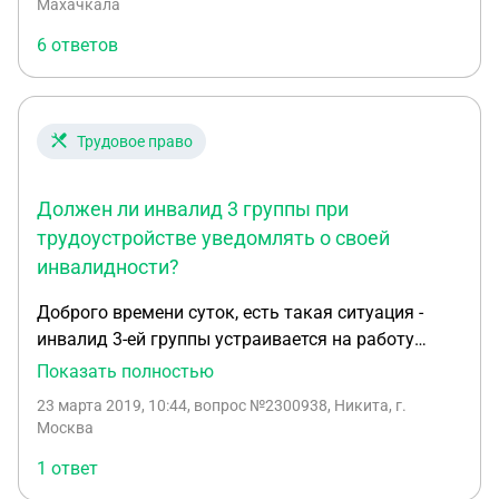
Махачкала
6 ответов
Трудовое право
Должен ли инвалид 3 группы при
трудоустройстве уведомлять о своей
инвалидности?
Доброго времени суток, есть такая ситуация -
инвалид 3-ей группы устраивается на работу
ранее не имея трудовой книжки. 1) обязан ли он
Показать полностью
сообщить работодателю 2) стоит ли в таком
23 марта 2019, 10:44
, вопрос №2300938, Никита, г.
случае вообще официально оформляться 3) если
Москва
всё же инвалид оформляется и работодатель
1 ответ
начинает отчислять в пенсионный - может ли