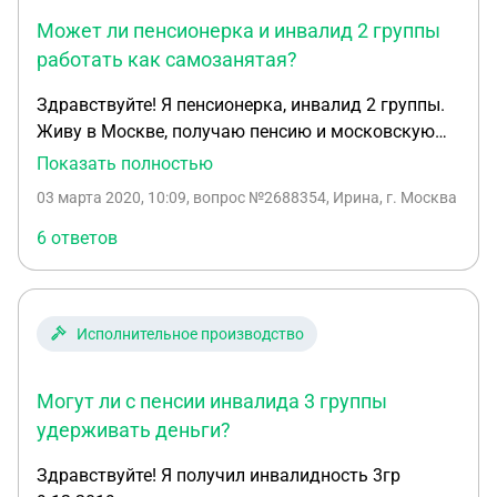
Может ли пенсионерка и инвалид 2 группы
работать как самозанятая?
Здравствуйте! Я пенсионерка, инвалид 2 группы.
Живу в Москве, получаю пенсию и московскую
надбавку. Могу ли я зарегистрироваться как
Показать полностью
самозанятая для написания статей. Работать
03 марта 2020, 10:09
, вопрос №2688354, Ирина, г. Москва
хочу из дома на компьютере Какие тут есть
тонкости? можно ли это вообще и потеряю ли я
6 ответов
что-то материально?
Исполнительное производство
Могут ли с пенсии инвалида 3 группы
удерживать деньги?
Здравствуйте! Я получил инвалидность 3гр