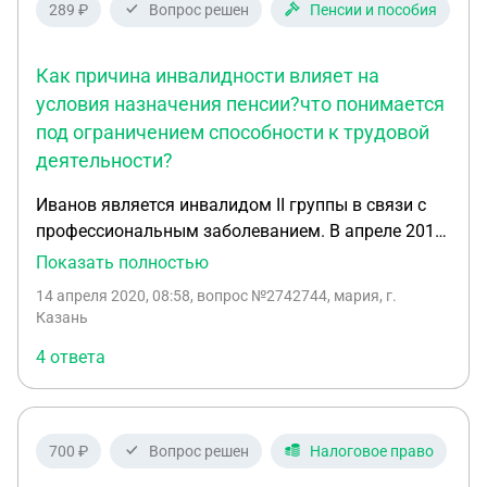
289 ₽
Вопрос решен
Пенсии и пособия
Как причина инвалидности влияет на
условия назначения пенсии?что понимается
под ограничением способности к трудовой
деятельности?
Иванов является инвалидом II группы в связи с
профессиональным заболеванием. В апреле 2019
года при переосвидетельствовании ему
Показать полностью
установлена III степень ограничения способности
14 апреля 2020, 08:58
, вопрос №2742744, мария, г.
к трудовой деятельности. Как причина
Казань
инвалидности влияет на условия назначения
4 ответа
пенсии? Что понимается под ограничением
способности к трудовой деятельности?
700 ₽
Вопрос решен
Налоговое право