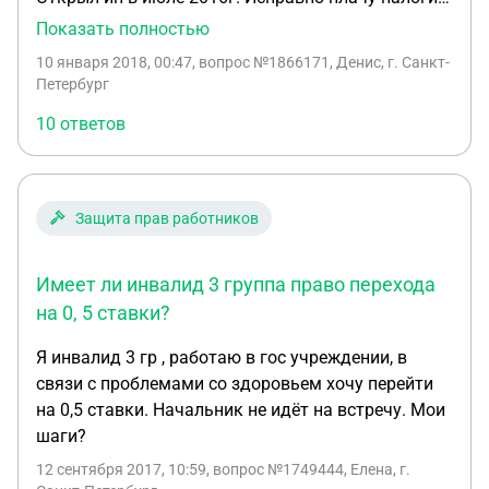
энцефалопатия П ст со стойким выражением
Недавно узнал что есть льготы по инвалидности,
Показать полностью
астеноцефалгическим с-мом,
но нигде не могу найти конкретную информацию
10 января 2018, 00:47
, вопрос №1866171, Денис, г. Санкт-
вестибулоатактическим с-мом, с-мом
по этой теме. Могу ли я получить перерасчет
Петербург
внутричерепной гипертензии,частыми тяжелыми
налогов и что вообще можно получить? И как?
ликвородинамическими кризами,частыми
10 ответов
Так же интересуют и другие льготы по
церебральными кризами, стадия динамического
инвалитности которые я могу получить(кроме
ухудшения, постинфарктный кардиосклероз,
бесплатного проезда), на пример транспортный
гипертоническая болезнь 3 ст риск 4 (очень
налог и скидка на жкх...
Защита прав работников
высокий) недостаточность митрального и
триксупидального клапана 1-2 ст, ишемическая
болезнь сердца,остеохандроз поясничного отдела
Имеет ли инвалид 3 группа право перехода
грыжи Л-4 Л-5 Л-5S1-Уважаемые юристы при этих
на 0, 5 ставки?
диагнозах у меня снимают 2 группу инвалидности
дают 3 группу и меняют причину инвалидности с
Я инвалид 3 гр , работаю в гос учреждении, в
Военной травмы- на общее заболевание. Имели ли
связи с проблемами со здоровьем хочу перейти
они право это делать? Подскажите что мне
на 0,5 ставки. Начальник не идёт на встречу. Мои
делать -куда обращаться? Как быть?
шаги?
12 сентября 2017, 10:59
, вопрос №1749444, Елена, г.