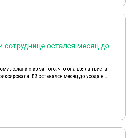
и сотруднице остался месяц до
ому желанию из-за того, что она взяла триста
афиксировала. Ей оставался месяц до ухода в
омерно ли это? Заявление написала сегодня,
туации? Т.к. декретные она должна была получить