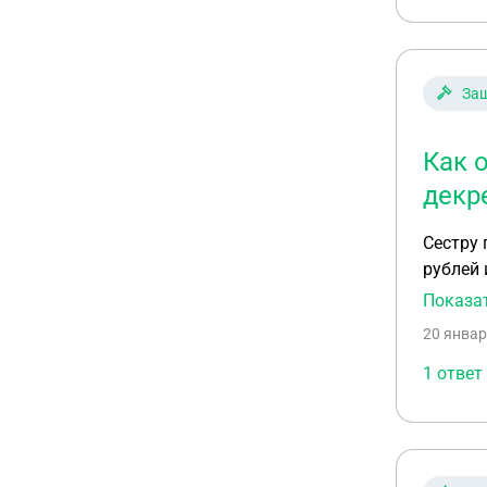
Защ
Как 
декр
Сестру 
рублей 
декрет.
Показа
сможет 
20 январ
хорошие
1 ответ