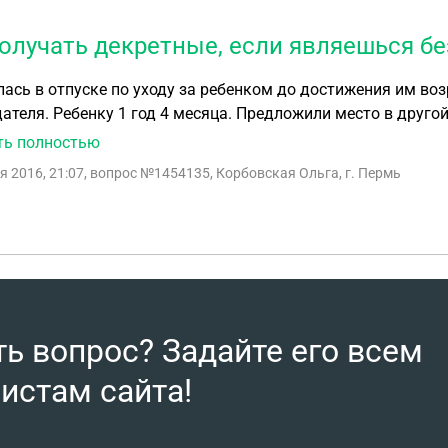
получать декретные, если являешься б
ась в отпуске по уходу за ребенком до достижения им воз
ателя. Ребенку 1 год 4 месяца. Предложили место в друго
. Уволилась из первой организации, получила трудовую кн
ть полностью
, что не моё и хочу оттуда уволиться. Вопрос:могу ли я 
я 2016, 21:07
, вопрос №1454135, Корбовская Ольга, г. Пермь
атки детских выплат (а это два месяца) получать в соцзащи
ть вопрос? Задайте его всем
истам сайта!