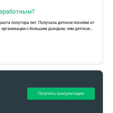
езработным?
раста полутора лет. Получала детское пособие от
й организации с большим доходом, чем детское
ижку и остатки выплат и ушла на новое место.
вернуться на прошлое место в первую организацию
те(или где там).
Получить консультацию