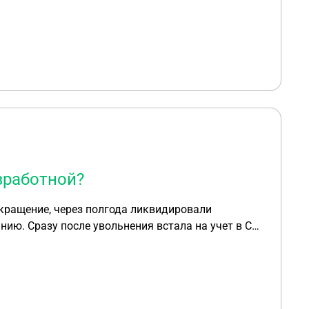
зработной?
нию. Сразу после увольнения встала на учет в СЗ.
мне какие-то декретные от защиты населения или