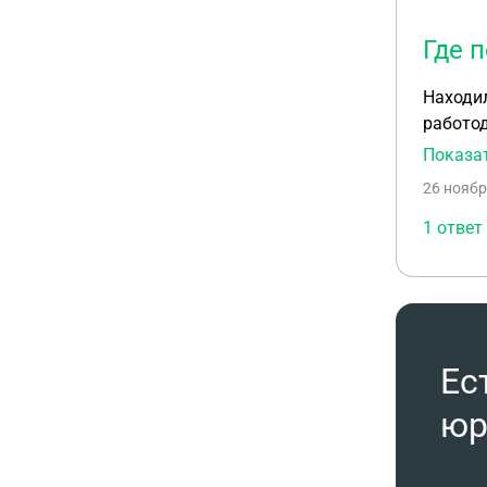
Где 
Находил
работод
пособие
Показа
Понимаю
26 ноябр
или ост
1 ответ
Ес
юр