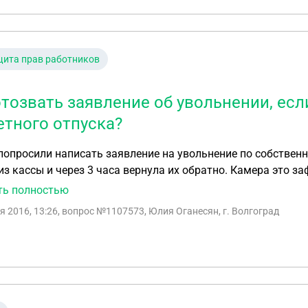
ита прав работников
отозвать заявление об увольнении, есл
етного отпуска?
попросили написать заявление на увольнение по собственн
из кассы и через 3 часа вернула их обратно. Камера это з
 Сказали,если не напишет,то заведут уголовное дело. Прав
ть полностью
ли она его забрать? Или как лучше поступить в данной си
я 2016, 13:26
, вопрос №1107573, Юлия Оганесян, г. Волгоград
., а теперь все потеряно?