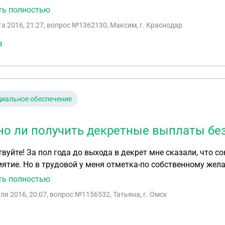
датель используя ухищрения, недосказанности/неточности в законе
ть полностью
можно ожидать от данной ситуации в данном положении. Заранее благодарю
та 2016, 21:27
, вопрос №1362130, Максим, г. Краснодар
оставленный ответ.
а
иальное обеспечение
о ли получить декретные выплаты бе
али, что сокращение, через полгода ликвидировали
ятие. Но в трудовой у меня отметка-по собственному жела
ала 1,5 года на предприятии получается.... Положены ли 
ть полностью
ля 2016, 20:07
, вопрос №1156532, Татьяна, г. Омск