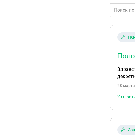
Пен
Поло
Здравст
декрет
28 марта
2 ответ
Защ