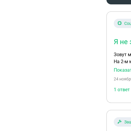
Соц
Я не
Зовут меня Надежда. Я беременна, 4-й м
На 2-м 
случило
Показа
Пыталас
24 ноябр
устройс
меня мо
1 ответ
мне пос
Защ