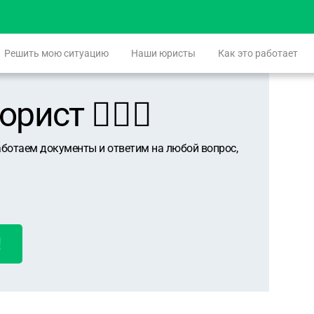
Решить мою ситуацию
Наши юристы
Как это работает
ист 👨🏻‍⚖️
аботаем документы и ответим на любой вопрос,
!