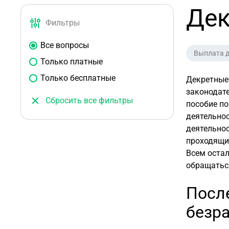
Дек
Фильтры
Все вопросы
Выплата 
Только платные
Только бесплатные
Декретные
законодате
Сбросить все фильтры
пособие по
деятельнос
деятельнос
проходящие
Всем оста
обращатьс
Посл
безр