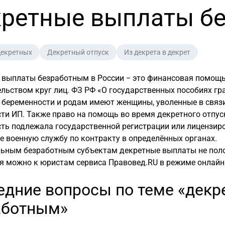
ретные выплаты б
декретных
Декретный отпуск
Из декрета в декрет
 выплаты безработным в России − это финансовая помощь
льством круг лиц. ФЗ РФ «О государственных пособиях гр
 беременности и родам имеют женщины, уволенные в связ
ти ИП. Также право на помощь во время декретного отпу
ть подлежала государственной регистрации или лицензир
 военную службу по контракту в определённых органах.
льным безработным субъектам декретные выплаты не поло
я можно к юристам сервиса Правовед.RU в режиме онлайн
едние вопросы по теме «дек
аботным»