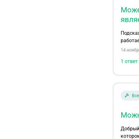
Може
явля
Подскаж
работае
14 ноябр
1 ответ
Все
Можн
Добрый день. Возникла сложная ситуация у жены. Жена береме
котором