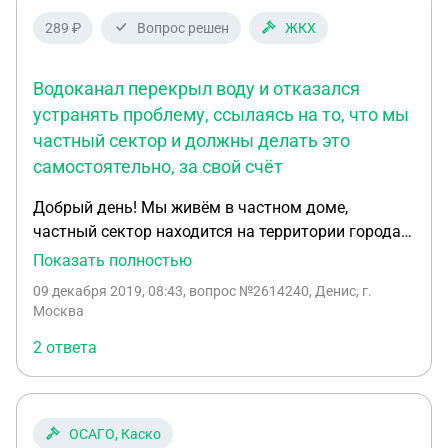
289 ₽
Вопрос решен
ЖКХ
Водоканал перекрыл воду и отказался
устранять проблему, ссылаясь на то, что мы
частный сектор и должны делать это
самостоятельно, за свой счёт
Добрый день! Мы живём в частном доме,
частный сектор находится на территории города.
Не имеет отношения ни к каким снт, и прочим
Показать полностью
партнёрствам. Мы подключены к центральному
09 декабря 2019, 08:43
, вопрос №2614240, Денис, г.
городскому водоснабжению. Недавно произошел
Москва
прорыв трубы и вся улица осталась без воды.
2 ответа
Водоканал перекрыл воду и отказался устранять
проблему, ссылаясь на то, что мы частный сектор
и должны делать это самостоятельно, за свой
счёт. К тому же обрывом водопровода с большой
ОСАГО, Каско
долей вероятности, послужила установка