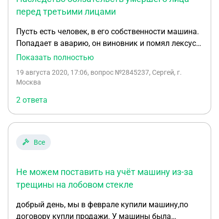
перед третьими лицами
Пусть есть человек, в его собственности машина.
Попадает в аварию, он виновник и помял лексус.
Виновник умирает в аварии. Машина переходит в
Показать полностью
собственность сына по наследству. Наследует ли
19 августа 2020, 17:06
, вопрос №2845237, Сергей, г.
он обременение в виде обязанности починить
Москва
лексус?
2 ответа
Все
Не можем поставить на учёт машину из-за
трещины на лобовом стекле
добрый день, мы в феврале купили машину,по
договору купли продажи. У машины была