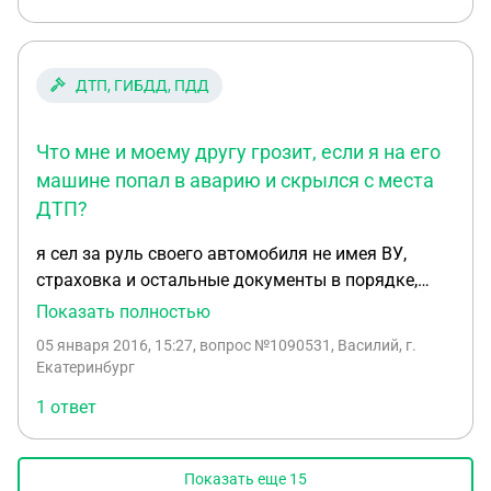
ДТП, ГИБДД, ПДД
Что мне и моему другу грозит, если я на его
машине попал в аварию и скрылся с места
ДТП?
я сел за руль своего автомобиля не имея ВУ,
страховка и остальные документы в порядке,
меня остановили сотрудники ДПС для проверки
Показать полностью
документов, выяснилось что у меня нет ВУ,
05 января 2016, 15:27
, вопрос №1090531, Василий, г.
отстранили от управления, машину приехал
Екатеринбург
забрать мой друг с правами, покатались с ним,
1 ответ
разошлись по домам, после этого я сел за руль,
попал в аварию, сам с места ДТП скрылся (из
людей никто не пострадал), машину оставил там
Показать еще
15
что мне и моему другу грозит в данной ситуации