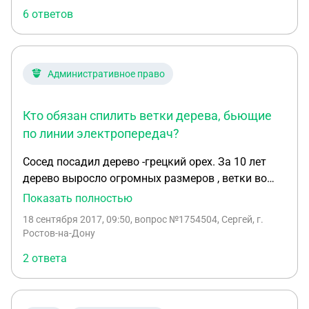
(например, если в дтп пострадало три машины, то
6 ответов
это 1,2 млн общий) или это все таки общий на
всех участников (если пострадало 10 машин, то
каждый получит 40 тыс.)?
Административное право
Кто обязан спилить ветки дерева, бьющие
по линии электропередач?
Сосед посадил дерево -грецкий орех. За 10 лет
дерево выросло огромных размеров , ветки во
время ветра бьют по проводам линии эл. передач
Показать полностью
от моего дома к столбу основной муниципальной
18 сентября 2017, 09:50
, вопрос №1754504, Сергей, г.
линии. дерево растет намуниципальной земле.
Ростов-на-Дону
Кто должен отпилить ветки дерева чтоб
2 ответа
предотвратить обрыв ЛЭП, если сосед нежелает
их пилить?