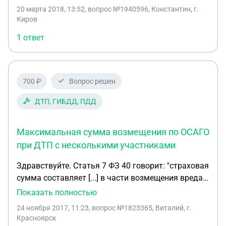
20 марта 2018, 13:52
, вопрос №1940596, Константин, г.
Киров
1 ответ
700 ₽
Вопрос решен
ДТП, ГИБДД, ПДД
Максимальная сумма возмещения по ОСАГО
при ДТП с несколькими участниками
Здравствуйте. Статья 7 ФЗ 40 говорит: "страховая
сумма составляет [...] в части возмещения вреда,
причиненного имуществу каждого потерпевшего,
Показать полностью
400 тысяч рублей;". Правильно ли я понимаю, что
24 ноября 2017, 11:23
, вопрос №1823365, Виталий, г.
в дтп с несколькими авто это лимит на каждого
Красноярск