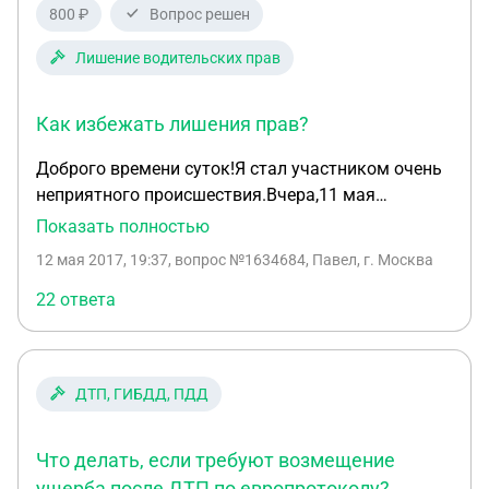
800 ₽
Вопрос решен
Лишение водительских прав
Как избежать лишения прав?
Доброго времени суток!Я стал участником очень
неприятного происшествия.Вчера,11 мая
2017года,у нас в районе Внуково около магазина
Показать полностью
я выезжал задним ходом со стоянки на своей
12 мая 2017, 19:37
, вопрос №1634684, Павел, г. Москва
машине.Выезд был очень
трудный,припаркованных машин много,обзор
22 ответа
ограничен.Выезжал очень медленно.Вдруг я
увидел,что стоящие около магазина двое мужчин
машут мне руками и сильно
ДТП, ГИБДД, ПДД
жестикулируют.Остановив машину,я вышел и
увидел,что задел бампером пожилую
женщину,которая в тот момент хотела переходить
Что делать, если требуют возмещение
дорогу,почему-то не по пешеходному переходу.От
ущерба после ДТП по европротоколу?