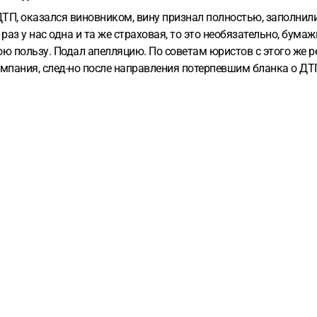
ДТП, оказался виновником, вину признал полностью, заполнил
 раз у нас одна и та же страховая, то это необязательно, бумаж
 пользу. Подал апелляцию. По советам юристов с этого же рес
 компания, след-но после направления потерпевшим бланка о 
нь подачи повторной апелляцию. Думаю, имеет ли смысл вооб
нцию, где было принято решение, или сразу в вышестоящий су