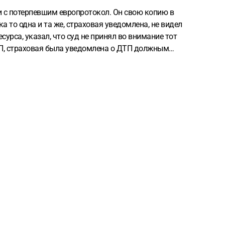
и с потерпевшим европротокол. Он свою копию в
ка то одна и та же, страховая уведомлена, не видел
урса, указал, что суд не принял во внимание тот
ДТП, страховая была уведомлена о ДТП должным
ще пробовать? Какие варианты составления апелляции
д? Спасибо