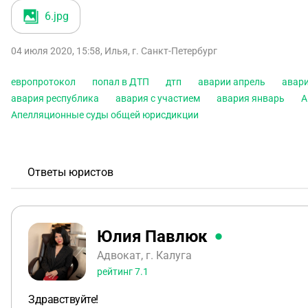
6
.jpg
04 июля 2020, 15:58
,
Илья
,
г. Санкт-Петербург
европротокол
попал в ДТП
дтп
аварии апрель
авар
авария республика
авария с участием
авария январь
А
Апелляционные суды общей юрисдикции
Ответы юристов
Юлия Павлюк
Адвокат, г. Калуга
рейтинг
7.1
Здравствуйте!