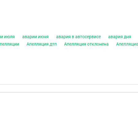
ии июля
аварии июня
авария в автосервисе
авария дня
пелляции
Апелляция дтп
Апелляция отклонена
Апелляцио