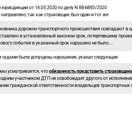
 юрисдикции от 14.05.2020 по делу N 88-6883/2020
 направлено, так как страховщик был один и тот же
иновника дорожно-транспортного происшествия совпадают в о
ставлено в установленный законом срок, потерпевшему произв
ового события в указанный срок нарушено не было....
и судами были допущены нарушения, указал следующее:
мы усматривается, что
обязанность представить страховщик
я одним участником ДТП не освобождает другого от исполнен
вании гражданской ответственности владельцев транспортных 