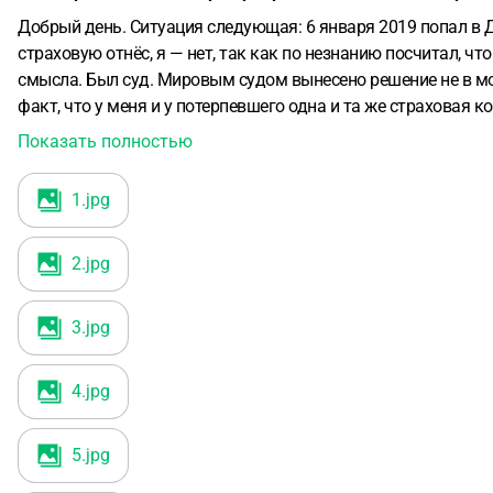
Добрый день. Ситуация следующая: 6 января 2019 попал в 
страховую отнёс, я — нет, так как по незнанию посчитал, что
смысла. Был суд. Мировым судом вынесено решение не в мою
факт, что у меня и у потерпевшего одна и та же страховая
образом. Апелляцию отклонили. Вот сегодня последний де
Показать полностью
можете подсказать?
(Апелляционное определение прикрепляю)
1
.jpg
И еще 1 вопрос: Апелляцию направлять нужно в ту же инста
2
.jpg
3
.jpg
4
.jpg
5
.jpg