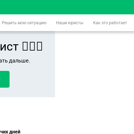
Решить мою ситуацию
Наши юристы
Как это работает
 👨🏻‍⚖️
ать дальше.
!
очих дней