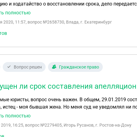
ию и ходатайство о восстановлении срока, дело передается
ение о восстановлении срока. Это законно? Или можно во
ть полностью
а?
я 2020, 11:57
, вопрос №2658730, Влада, г. Екатеринбург
тов
Вопрос решен
Гражданское право
ущен ли срок составления апелляци
ые юристы, вопрос очень важен. В общем, 29.01.2019 сос
, истец - моя бывшая жена. Но меня суд не уведомлял ни по
 об этом заседании 30.01 случайным образом неформально 
ть полностью
й суд с целью узнать решение, там сказали что ничего не 
 2019, 16:25
, вопрос №2279405, Игорь Русанов, г. Ростов-на-Дону
аны разглашать. Приехал я в силу ряда причин 8.02, написа
е заверял, сказали что не нужно. Также в этот день на руки
ов