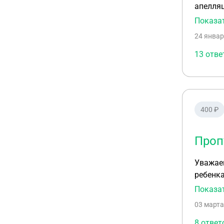
апелляц
определ
Показа
облсуд
24 январ
13 отве
400 ₽
Проп
Уважаем
ребенка
Узнал я
Показа
районны
03 марта
не обяз
Копии н
8 ответ