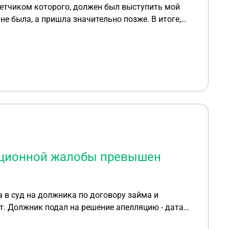
тветчиком которого, должен был выступить мой
не была, а пришла значительно позже. В итоге,
 о том, что он состоялся, стало известно
авов, чтобы узнать о возможных долгах....
ответчик в этом случае даже не был уведомлен о
ляционной жалобы превышен
т. Должник подал на решение апелляцию - дата
 окончательного решения нет, я не могу