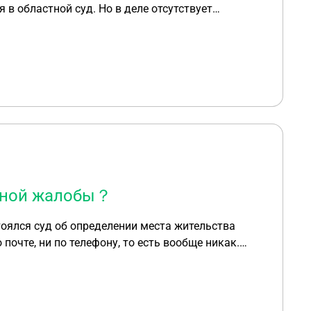
 в областной суд. Но в деле отсутствует
сстановить срок непосредственно в заседании
онной жалобы？
тоялся суд об определении места жительства
 почте, ни по телефону, то есть вообще никак.
от третьих лиц. Далее, позвонил 30.01 в
знают и что мне лучше приехать, т.к телефону они
л заявление на снятие копий, заплатил за них.
 выдали заочное решение, от 29.01. Кроме этого, в