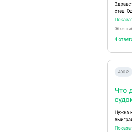
Здравст
отец. О
суд вын
Показа
соверше
06 сентя
Вопрос 
суде.
4 ответ
400 ₽
Что 
судо
Нужна консуль
выиграл
подачи 
Показа