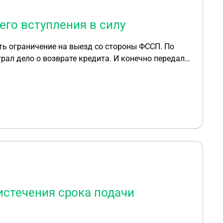
его вступления в силу
сть ограничение на выезд со стороны ФССП. По
грал дело о возврате кредита. И конечно передал
 оспорить решение суда в части расчета штрафов
ения суда первой инстанции в силу? Возможно ли
о отсутствия на суде?
истечения срока подачи