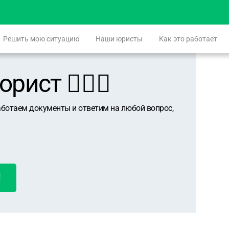
Решить мою ситуацию
Наши юристы
Как это работает
ист 👨🏻‍⚖️
аботаем документы и ответим на любой вопрос,
!