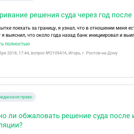
ривание решения суда через год после 
ытке поехать за границу, я узнал, что в отношении меня е
 я выяснил, что около года назад банк инициировал и выи
тельный лист приставам на взыскание. Может ли должник
ть полностью
ить исполнительный лист через год после вступления реш
бря 2018, 17:44
, вопрос №2109416, Игорь, г. Ростов-на-Дону
овление процессуальных сроков на обжалование из-за моег
ажданское право
о ли обжаловать решение суда после 
ляции?