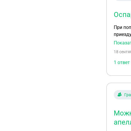
Оспа
При поп
приезду
исполни
Показа
и отмен
18 сентя
восстан
1 ответ
Гр
Можн
апел