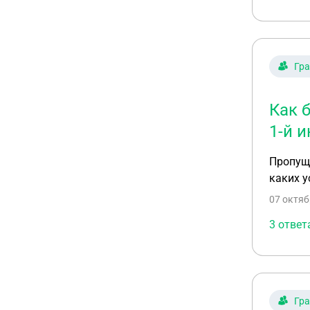
Гр
Как 
1-й 
Пропуще
каких у
07 октяб
3 ответ
Гр