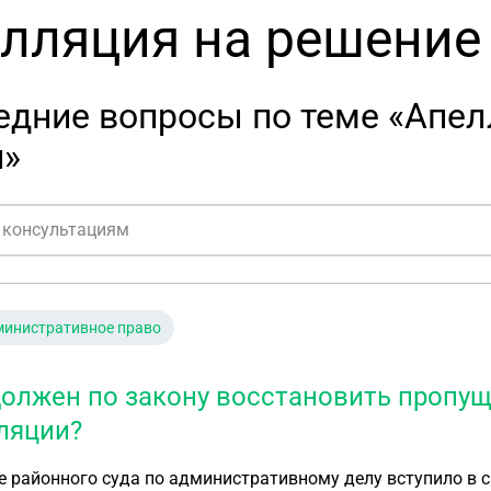
лляция на решение 
едние вопросы по теме «Апел
и»
министративное право
должен по закону восстановить пропущ
ляции?
 районного суда по административному делу вступило в си