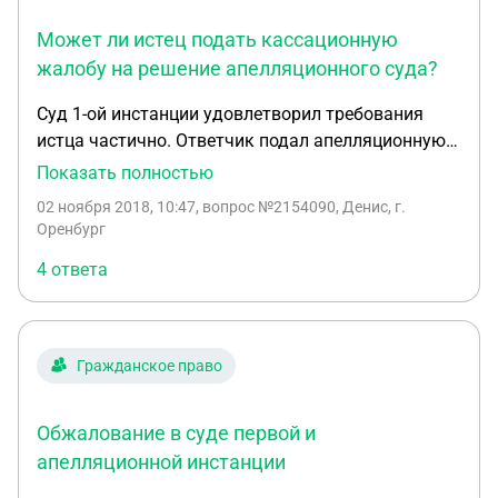
Может ли истец подать кассационную
жалобу на решение апелляционного суда?
Суд 1-ой инстанции удовлетворил требования
истца частично. Ответчик подал апелляционную
жалобу и апелляционный суд частично изменил
Показать полностью
решение суда 1-ой инстанции в пользу ответчика.
02 ноября 2018, 10:47
, вопрос №2154090, Денис, г.
Может ли истец подать касационную жалобу на
Оренбург
решение апелляционного суда?
4 ответа
Гражданское право
Обжалование в суде первой и
апелляционной инстанции