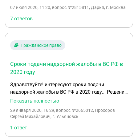
отменено. Вопрос в том может ли аппеляционный
07 июля 2020, 11:20
, вопрос №2815811, Дарья, г. Москва
суд рассматривать необоснованное обогащение,
если в суде 1 инстанции данное требование не
7 ответов
было заявлено. В приложении решение суда 1
инстанции и аппеляционное определение.
Гражданское право
Сроки подачи надзорной жалобы в ВС РФ в
2020 году
Здравствуйте! интересуют сроки подачи
надзорной жалобы в ВС РФ в 2020 году... Решение
суда по гражданскому делу вступило в силу 9
Показать полностью
сентября 2019 года... апелляция оставила
29 января 2020, 16:29
, вопрос №2665012, Прохоров
решение суда без изменения, 6 кассационный суд
Сергей Михайлович, г. Ульяновск
(г.Самара) 20 января 2020 года оставил
1 ответ
кассационную жалобу на решение суда так же без
удовлетворения... Вопрос: хочу подать надзорную