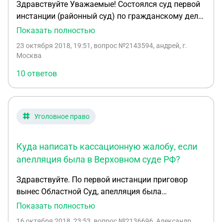
Здравствуйте Уважаемые! Состоялся суд первой
инстанции (районный суд) по гражданскому делу,
где было принято решение, как я считаю
Показать полностью
необоснованным. Подал на апелляцию,где очень
23 октября 2018, 19:51
, вопрос №2143594, андрей, г.
для меня удивительно, апелляционный суд
Москва
оставил все без изменений а жалобу без
10 ответов
удовлетворения. Собираюсь подать
кассационную жалобу. Какое решение или
определение обжаловать, суд первой (решение) и
апелляционной инстанции, или только
Уголовное право
апелляционное определение?
Куда написать кассационную жалобу, если
апелляция была в Верховном суде РФ?
Здравствуйте. По первой инстанции приговор
вынес Областной Суд, апелляция была
рассмотрена Судебной коллегией по уголовным
Показать полностью
делам Верховного суда РФ. В УПК сказано, что
16 октября 2018, 23:53
, вопрос №2136696, Александр