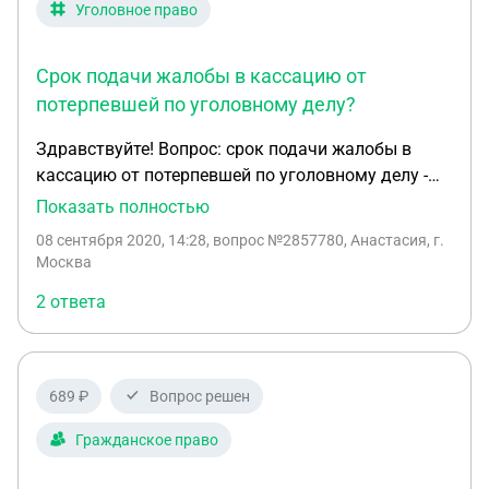
Уголовное право
Срок подачи жалобы в кассацию от
потерпевшей по уголовному делу?
Здравствуйте! Вопрос: срок подачи жалобы в
кассацию от потерпевшей по уголовному делу -
год, считается со дня вынесения определения в
Показать полностью
апелляции или в суде первой инстанции. Или
08 сентября 2020, 14:28
, вопрос №2857780, Анастасия, г.
считается со дня подачи самой кассационной
Москва
жалобы? Спасибо.
2 ответа
689 ₽
Вопрос решен
Гражданское право