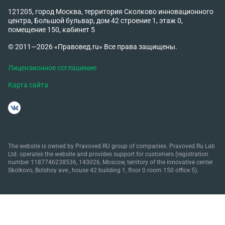
121205, город Москва, территория Сколково инновационного
центра, Большой бульвар, дом 42 строение 1, этаж 0,
помещение 150, кабинет 5
© 2011—2026 «Правовед.ru» Все права защищены.
Лицензионное соглашение
Карта сайта
The website is owned by Pravoved.RU group of companies. Pravoved.Ru Lab
Ltd. operates the website and provides support for customers (registration
number 1187746238536, 143026, Moscow, territory of the innovative center
Skolkovo, Bolshoy ave., house 42 building 1, floor 0 room 150 office 5).