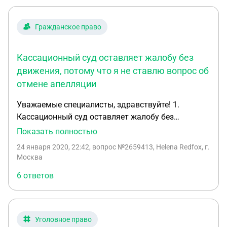
жалобу в Верховный суд РФ и не могу найти
информацию пропущены сроки подачи или нет... и
Гражданское право
подавать надзорную жалобу нужно на решение
суда первой инстанции или на кассацию?
Кассационный суд оставляет жалобу без
Спасибо!
движения, потому что я не ставлю вопрос об
отмене апелляции
Уважаемые специалисты, здравствуйте! 1.
Кассационный суд оставляет жалобу без
движения по причине: «Согласно п. 5, 7 ч. 2 ст. 378
Показать полностью
ГПК кассац. жалоба должна содержать указание
24 января 2020, 22:42
, вопрос №2659413, Helena Redfox, г.
на суд. постановления, к-рые обжалуются,
Москва
просьбу лица, подающего жалобу. Из текста
6 ответов
жалобы следует, что заявитель выражая
несогласие с принятыми решением суда 1-й
инстанции и апелляц. определением, тем не менее
просит об отмене только решения районного
Уголовное право
суда, не ставя вопрос об отмене апелляц.