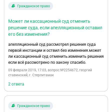
секретаря — не заходят на гербовые печати. Если
юрисдикции, у меня в жалобе идет ссылка на
Гражданское право
росписи судьи и секретаря не заходят на
заключение специалиста, которое я хотел
гербовые печати — данные копии считаются
прикрепить как приложение. Оказалось копию
Может ли кассационный суд отменить
заверенными должным образом? Чтобы копия
заключений суд не заверяет. Как поступают в
судебного акта считалась должным образом
решение суда, если апелляционный оставил
таких случаях? кассационный суд сам запросит
заверенной — роспись судьи и секретаря
его без изменения?
материал у суда первой инстанции? Спасибо!
обязательно должна заходить на круглую
апелляционный суд рассмотрел решения суда
гербовую печать? Это является поводом для
первой инстанции и оствил без изменения.может
возвращения кассационной жалобы назад — без
ли кассационный суд отменить.изменить решения
рассмотрения по существу?
если всё рассмотрено по закону спасибо.
https://d.radikal.ru/d20/1910/19/ae6296092d19.jpg
https://d.radikal.ru/d08/1910/a1/83904fdf46c8.jpg
09 февраля 2019, 17:03
, вопрос №2254672, георгий
ставинский, г. Стерлитамак
2 ответа
Гражданское право