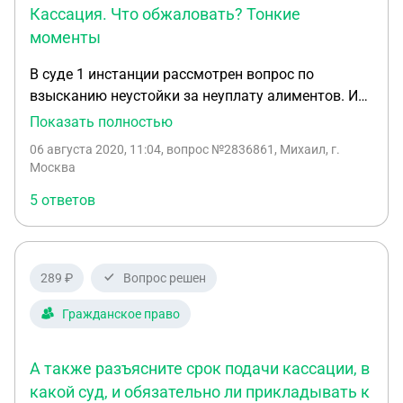
Кассация. Что обжаловать? Тонкие
моменты
В суде 1 инстанции рассмотрен вопрос по
взысканию неустойки за неуплату алиментов. Иск
удовлетворен частично, сумма уменьшена в ~2
Показать полностью
раза как несоразмерная, в качестве обоснования
06 августа 2020, 11:04
, вопрос №2836861, Михаил, г.
суд привёл 5 пунктов. В апелляции обжаловал
Москва
каждый из пунктов обоснования, суд решение
5 ответов
суда 1 инстанции оставил в силе. В мотивировки
указал, что полностью согласен с позицией
нижестоящего суда, но при этом ссылается уже
только на 2 пункта, а про оставшиеся 3 ничего не
289 ₽
Вопрос решен
пишет, как буд-то их и не было и никто их не
обжаловал. Готовлю кассационную жалобу, как
Гражданское право
именно лучше составить позицию? 1 вариант.
Обжаловать только 2 основания, которые
А также разъясните срок подачи кассации, в
указаны в апелляционном определении. Смысла
какой суд, и обязательно ли прикладывать к
обжаловать 3 оставшихся основания нет, т.к. хоть