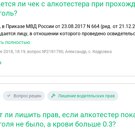
ется ли чек с алкотестера при прохож
голь?
 в Приказе МВД России от 23.08.2017 N 664 (ред. от 21.12.2
дается лицу, в отношении которого проведено освидетель
бумажный носитель информации нет...
ть полностью
я 2018, 18:19
, вопрос №2181790, Александр, с. Кедровка
а
Вопрос решен
Лишение водительских прав
т ли лишить прав, если алкотестер пок
голя не было, а крови больше 0.3?