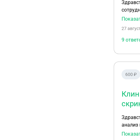
Здравст
сотрудн
освидет
Показа
дунуть,
27 авгус
кровь. 
показыв
9 ответ
показал
600 ₽
Клин
скри
Здравст
анализ 
анализы
Показа
результ