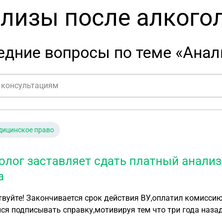
лизы после алкого
едние вопросы по теме «Анал
дицинское право
олог заставляет сдать платный анализ
а
вуйте! Закончивается срок действия ВУ,оплатил комиссию
ся подписывать справку,мотивируя тем что три года назад
 учёте я не состою,и никогда не состоял.говорит езжай сд