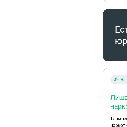
Ес
юр
На
Лиша
нарк
Тормознули сотрудники ДПС П
наркотик. (7 грамм) Вызвали опер-группу, сотрудника ГНК, следователя У меня нечег