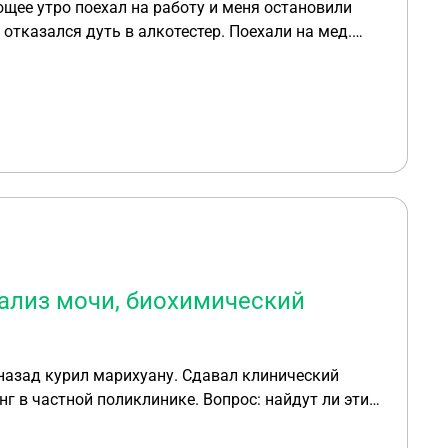
ющее утро поехал на работу и меня остановили
отказался дуть в алкотестер. Поехали на мед.
 промиль, через 15 минут повторно предложили
, алкоголь отсутствовал. Далее предложили сдать
 если в моче отсутствует алкоголь и алкотестер
и право брать кровь на анализ, если алкотестер
нализ мочи, биохимический
назад курил марихуану. Сдавал клинический
г в частной поликлинике. Вопрос: найдут ли эти
ли чатсная поликлиника отправить мои
еня на учёт? Спасибо!