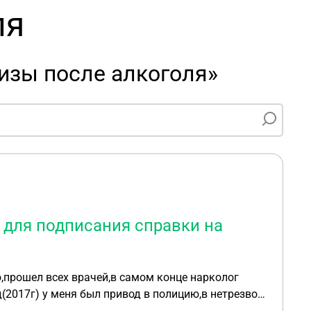
ля
изы после алкоголя»
 для подписания справки на
,прошел всех врачей,в самом конце нарколог
(2017г) у меня был привод в полицию,в нетрезвом
авай анализ который стоит 3000 р. Как мне быть?