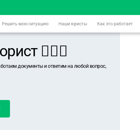
Решить мою ситуацию
Наши юристы
Как это работает
ист 👨🏻‍⚖️
аботаем документы и ответим на любой вопрос,
!