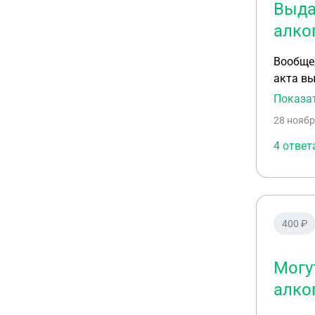
Выда
алко
Вообще,
акта вы
Но про 
Показа
28 ноябр
4 ответ
400 ₽
Могу
алко