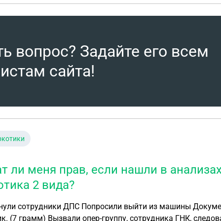
ть вопрос? Задайте его всем
истам сайта!
ркотики
т ли меня прав, если нашли в анализ
отика 2 вида?
опросили выйти из машины Документы проверели у пассажира нашли синтетический
о не было, машину досмотрели