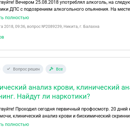
вуйте! Вечером 25.08.2018 употреблял алкоголь, на следу
ики ДПС с подозрением алкогольного опьянения. На месте 
ельствование. Первый раз алкотестер показал норму 0.16
ть полностью
 результат 0.09 промиль. После этого сдал анализ на мочу
та 2018, 09:36
, вопрос №2089239, Никита, г. Балахна
Анализ показал больше 0.3 промиль. Могут ли лишить прав,
ает норму, а в крови больше допустимой нормы? И имели л
ов
 норму и в моче не было алкоголя?
Вопрос решен
Все
ический анализ крови, клинический а
нинг. Найдут ли наркотики?
вуйте! Проходил сегодня первичный профосмотр. 20 дней 
мочи, клинический анализ крови и биохимический скриннин
 следы употребления марихуаны? Если найдут, то может 
ть полностью
аты анализов в какой-нибудь наркодиспансер/поставить м