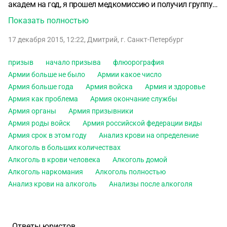
академ на год, я прошел медкомиссию и получил группу
3Б. Я пришел по повестке 10 декабря, но мне сказали, что
Показать полностью
они передумали - они не уверены, что я полностью
17 декабря 2015, 12:22
,
Дмитрий
,
г. Санкт-Петербург
здоровый и сказали, что будут решать этот вопрос. После
этого я приезжал к ним три раза - меня каждый раз
призыв
начало призыва
флюорография
отправляли домой. Сегодня мне сказали, что все-таки
Армии больше не было
Армии какое число
решили, что я годен, и выписали мне повестку на апрель.
Армия больше года
Армия войска
Армия и здоровье
Имеют ли они право отправлять меня в следующий
Армия как проблема
Армия окончание службы
призыв, если этот еще действительный? Я уже взял
Армия органы
Армия призывники
академ и готов уйти в любой день. Но меня
Армия роды войск
Армия российской федерации виды
отказываются брать.
Заранее спасибо. Дмитрий.
Армия срок в этом году
Анализ крови на определение
Алкоголь в больших количествах
Алкоголь в крови человека
Алкоголь домой
Алкоголь наркомания
Алкоголь полностью
Анализ крови на алкоголь
Анализы после алкоголя
Ответы юристов