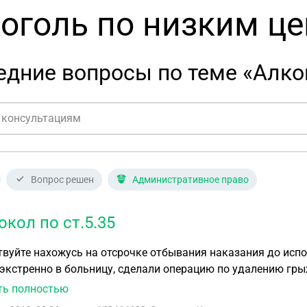
оголь по низким ц
едние вопросы по теме «Алко
Вопрос решен
Административное право
окол по ст.5.35
вуйте нахожусь на отсрочке отбывания наказания до испо
экстренно в больницу, сделали операцию по удалению гр
то после такой операции можно выписаться на 3 день, анал
ть полностью
лизации так как не с кем было оставлять двоих детей 7 и 5