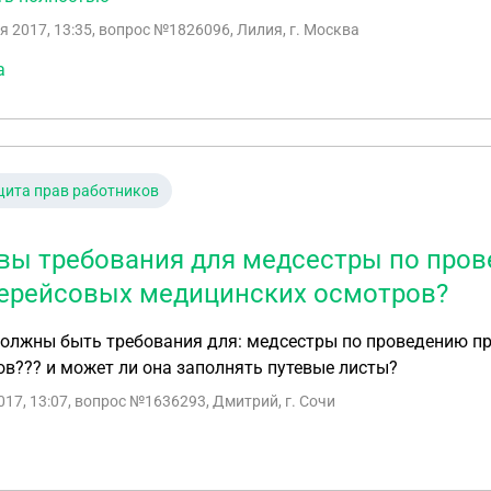
е пособие на 25 процентов? 4. За один отказ с моей стороны могут снять с учета с центра
я 2017, 13:35
, вопрос №1826096, Лилия, г. Москва
. Предлагаемая работа находится в 25 км от дома. Добраться можно только на
дном автобусе с пересадкой. Стоимость билетов в один ко
а
афик работы с пн по пт.
ита прав работников
вы требования для медсестры по про
ерейсовых медицинских осмотров?
должны быть требования для: медсестры по проведению п
в??? и может ли она заполнять путевые листы?
017, 13:07
, вопрос №1636293, Дмитрий, г. Сочи