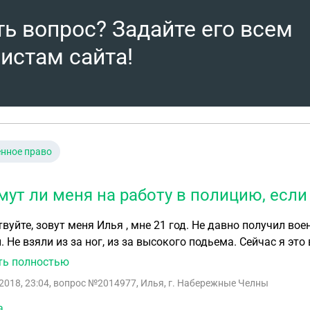
ть вопрос? Задайте его всем
истам сайта!
нное право
мут ли меня на работу в полицию, если
 меня Илья , мне 21 год. Не давно получил военный билет, с категорией “B”, тем самым не служил
 Не взяли из за ног, из за высокого подьема. Сейчас я это вылечил, и
 полицю МВД либо другие гос структуры? Если я пройду ВВК? И еще если ВВК решит, что я 
ть полностью
одскажите, так как очень хочу работаь в гос структурах! Образование среднее 3года
2018, 23:04
, вопрос №2014977, Илья, г. Набережные Челны
цев. Сейчас обучаюсь на высшем техническом!
а