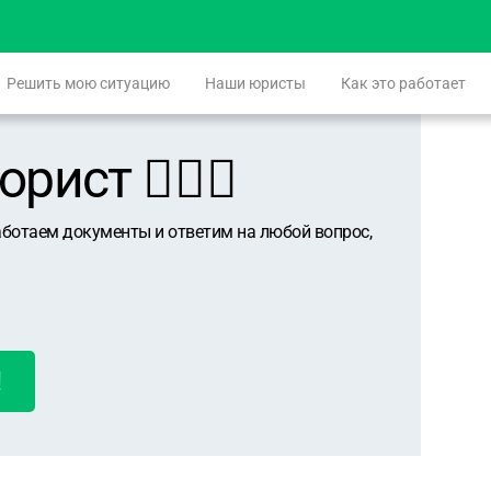
Решить мою ситуацию
Наши юристы
Как это работает
ист 👨🏻‍⚖️
аботаем документы и ответим на любой вопрос,
!