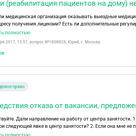
ги (реабилитация пациентов на дому) н
ли медицинская организация оказывать выездные медицинс
дресу получения лицензии? Есть ли дополнительные регул
д организация с лицензией на медсестринскую деятельнос
ть полностью
енно эти услуги должны оказываться и выездной бригадо
ря 2017, 13:57
, вопрос №1858828, Юрий, г. Москва
ов
довое право
едствия отказа от вакансии, предлож
 Дали направление на работу от центра занятости. 1. Если я просто не поеду по направлению, то что
й явке в центр занятости? 2. Если она мне не подходит из-за удаленности предприятия, то могу
тказ и не ездить? 3. Если я напишу отказ сама, не съездив на собеседование к работодателю,
ть полностью