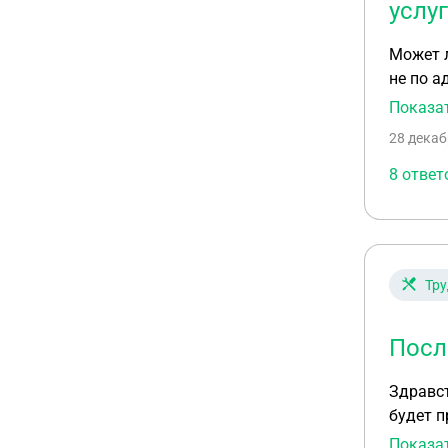
услу
Может 
не по а
Есть ме
Показа
ЛФК. Им
28 декаб
8 ответ
Тру
Посл
Здравствуйте.
будет при следующе
ли я сразу написать о
Показа