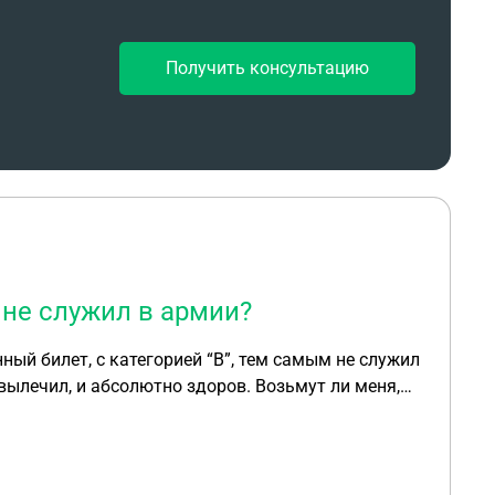
Получить консультацию
 не служил в армии?
 абсолютно здоров. Возьмут ли меня,
здоров, не