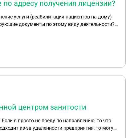
е по адресу получения лицензии?
кие услуги (реабилитация пациентов на дому)
ирующие документы по этому виду деятельности?
ть, неврологию, массаж, мануальную терапию,
й.
енной центром занятости