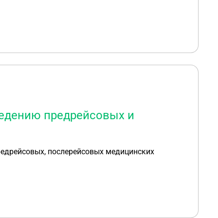
нец более 70 рублей. Предлагаемая зарплата 12
ведению предрейсовых и
редрейсовых, послерейсовых медицинских