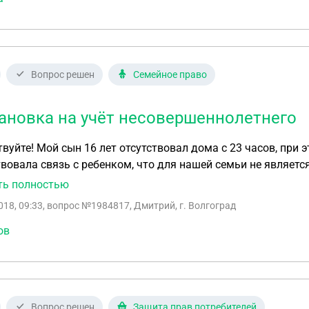
Вопрос решен
Семейное право
ановка на учёт несовершеннолетнего
вуйте! Мой сын 16 лет отсутствовал дома с 23 часов, при
твовала связь с ребенком, что для нашей семьи не являетс
ться до него и друзей (информация от друзей была, что ег
ть полностью
ке ребенка. В три ночи мальчик вернулся домой сам. Прич
018, 09:33
, вопрос №1984817, Дмитрий, г. Волгоград
ал, поэтому не хотел ни с кем общаться. Инспектор снял с
возник вопрос о постановке на учёт несовершеннолетнего
ов
чна ли постановка на учёт несовершеннолетнего в данном
 одного заявления родителя о необходимости розыска ребёнка)? Спасибо 
кий Волгоградская обл.
Вопрос решен
Защита прав потребителей