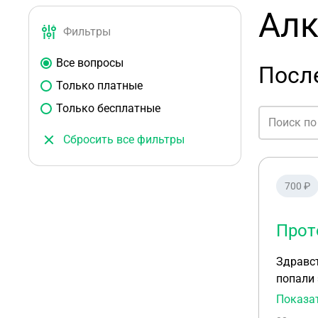
Алк
Фильтры
Все вопросы
Посл
Только платные
Только бесплатные
Сбросить все фильтры
700 ₽
Прот
Здравст
попали 
сайте ч
Показа
госпита