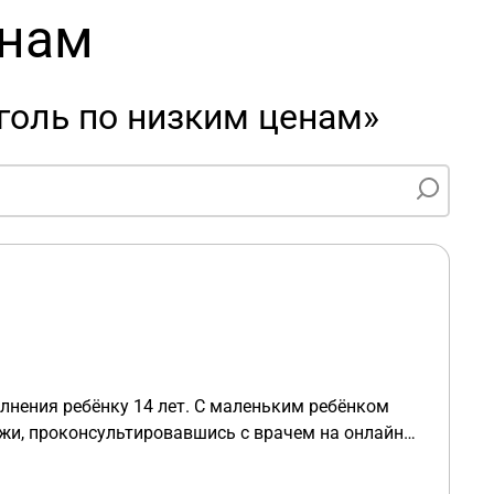
енам
голь по низким ценам»
лнения ребёнку 14 лет. С маленьким ребёнком
ыжи, проконсультировавшись с врачем на онлайн
изы у ребёнка в норме, я написала отказ от
 лет. Отец детей за 3 дня навёл беспорядок дома