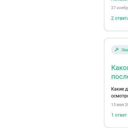
то уменьшат ли мн
27 ноябр
занятости и лишить пособия
пригоро
2 ответ
тыс. Гр
Защ
Како
посл
Какие 
осмотро
15 мая 2
1 ответ