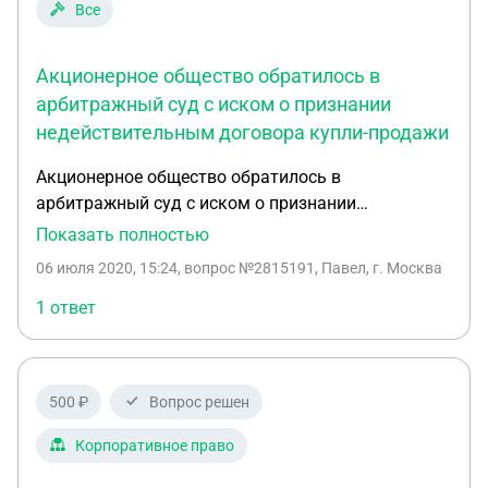
Все
Акционерное общество обратилось в
арбитражный суд с иском о признании
недействительным договора купли-продажи
Акционерное общество обратилось в
арбитражный суд с иском о признании
недействительным договора купли-продажи,
Показать полностью
заключенного между предпринимателем и
06 июля 2020, 15:24
, вопрос №2815191, Павел, г. Москва
обществом с ограниченной ответственностью. В
обоснование своих требований истец указал, что
1 ответ
он продал строение предпринимателю, который,
не уплатив его стоимости и не зарегистрировав
перехода права собственности, перепродал
500 ₽
Вопрос решен
строение обществу с ограниченной
ответственностью. Получив плату за строение,
Корпоративное право
предприниматель скрылся. Арбитражный суд в