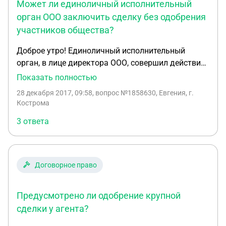
Может ли единоличный исполнительный
орган ООО заключить сделку без одобрения
участников общества?
Доброе утро! Единоличный исполнительный
орган, в лице директора ООО, совершил действия
без одобрения участников общества, (которые
Показать полностью
имеют 50% доли в уставном капитале ООО), а
28 декабря 2017, 09:58
, вопрос №1858630, Евгения, г.
именно заключил Договор оказания охранных
Кострома
услуг с ООО, в котором также является
3 ответа
генеральным директором со 100% доли в
уставном капитале Общества. Является ли такая
сделка недействительной и имеет ли основания к
порядку одобрения сделок с
Договорное право
заинтересованностью, установленных ФЗ Об
"ООО"?
Предусмотрено ли одобрение крупной
сделки у агента?