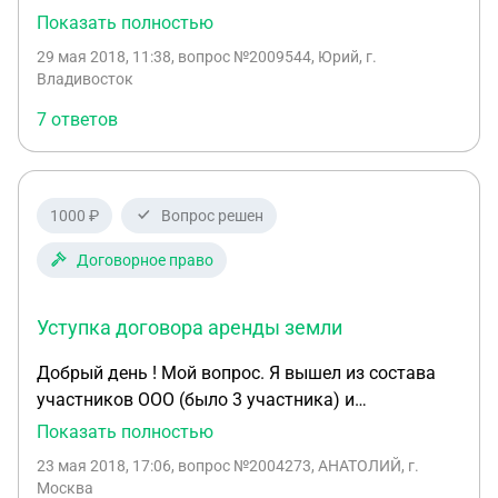
12%, у остальных остается по 44% вопрос
Показать полностью
возможно ли в рамках данной правовой
29 мая 2018, 11:38
, вопрос №2009544, Юрий, г.
конструкции ограничить участника с 12% на
Владивосток
управление обществом, т.е. что бы он не мог
7 ответов
голосовать может - корпоративным соглашением
или же внесением изменений в устав ооо
1000 ₽
Вопрос решен
Договорное право
Уступка договора аренды земли
Добрый день ! Мой вопрос. Я вышел из состава
участников ООО (было 3 участника) и
Ген.директор (моя жена ) выплатила мне
Показать полностью
действительную стоимость ( не рыночную) при
23 мая 2018, 17:06
, вопрос №2004273, АНАТОЛИЙ, г.
выходе. Часть действительной стоимости была
Москва