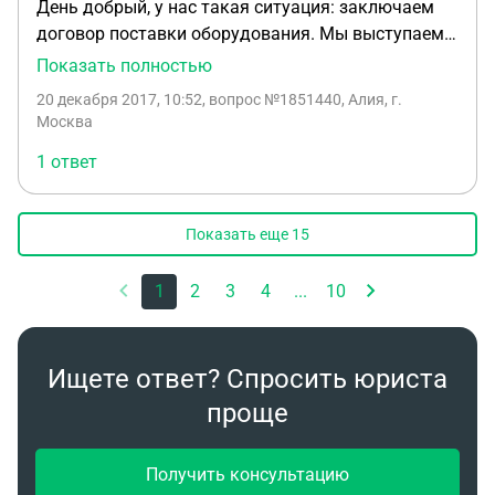
День добрый, у нас такая ситуация: заключаем
договор поставки оборудования. Мы выступаем
как агент, действующий от своего имени, но за
Показать полностью
счет Собственника оборудования.Сумма
20 декабря 2017, 10:52
, вопрос №1851440, Алия, г.
договора крупная для нас. Надо ли нам одобрять
Москва
эту сделку. Для нас она выходит за пределы
1 ответ
обычной хозяйственной деятельности. Заранее
огромное спасибо.
Показать еще
15
1
2
3
4
...
10
Ищете ответ? Спросить юриста
проще
Получить консультацию