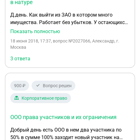
в натуре
Д.день. Как выйти из ЗАО в котором много
имущества. Работает без убытков. У остающихся
акционеров 3/4 голосов. И на. На. Реорганизацию
Показать полностью
они не пойдут. Доли покупать тоже никто не
18 июня 2018, 17:37
, вопрос №2027066, Александр, г.
будет. Нас бы устроила доля имущества в натуре.
Москва
3 ответа
900 ₽
Вопрос решен
Корпоративное право
ООО права участников и их ограничения
Добрый день есть ООО в нем два участника по
50% в сумме 100% заходит новый участник на