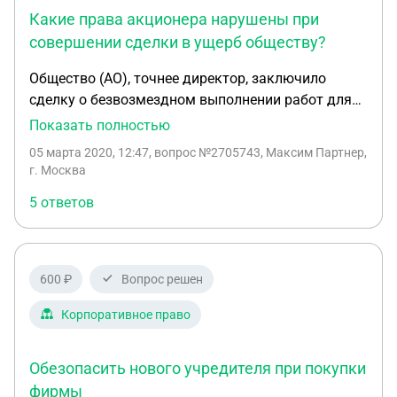
иске акционерному обществу отказал.
Какие права акционера нарушены при
совершении сделки в ущерб обществу?
Общество (АО), точнее директор, заключило
сделку о безвозмездном выполнении работ для
другой компании на большую сумму. Доказан
Показать полностью
сговор. Я, как акционер, хочу эту сделку
05 марта 2020, 12:47
, вопрос №2705743, Максим Партнер,
обжаловать по ч.2 ст.174 ГК РФ, как сделку при
г. Москва
совместных действиях в ущерб обществу.
5 ответов
Возникает вопрос: как указано в п.38
Постановления Пленума ВАС РФ от 18.11.2003 N
19 «О некоторых вопросах применения
Федерального закона "Об акционерных
600 ₽
Вопрос решен
обществах» Иски акционеров о признании
недействительными сделок, заключенных
Корпоративное право
акционерными обществами, могут быть
удовлетворены в случае представления
Обезопасить нового учредителя при покупки
доказательств, подтверждающих нарушение прав
фирмы