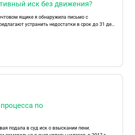
ативный иск без движения?
почтовом ящике я обнаружила письмо с
редлагают устранить недостатки в срок до 31 дек
подтверждающие отправку административному
ым
ЬНЫМ пакетом документов для Ответчика.
ление о получении Ответчиком письма, чтобы это
что к 31 декабря 2019г я не успею (так как
чику? 4. Что в конечном итоге
об отправке пакета документов Ответчику или еще
 процесса по