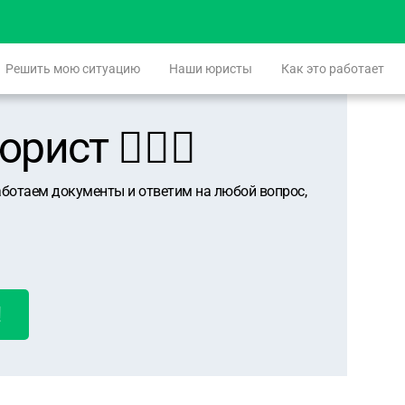
Решить мою ситуацию
Наши юристы
Как это работает
ист 👨🏻‍⚖️
аботаем документы и ответим на любой вопрос,
!