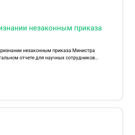
изнании незаконным приказа
признании незаконным приказа Министра
тальном отчете для научных сотрудников
ат доказыванию по данному делу?