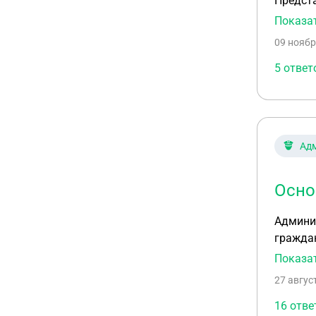
Предста
списали несколько 
Показа
в счет 
09 ноябр
5 ответ
Ад
Осно
Админис
граждан
этом.
Показа
27 авгус
16 отве