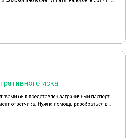
 самовольно в счет уплаты налогов, в 2017 г .
г.?
тративного иска
я:"вами был представлен заграничный паспорт
мент ответчика. Нужна помощь разобраться в