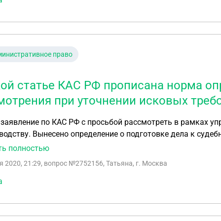
министративное право
кой статье КАС РФ прописана норма о
мотрения при уточнении исковых треб
то
дству. Вынесено определение о подготовке дела к судебному разбирательс
нии дела к судебному разбирательству. Мне необходимо у
ть полностью
йством подаю уточнённый иск ? В какой статье КАС РФ пр
я 2020, 21:29
, вопрос №2752156, Татьяна, г. Москва
рения ? Ходатайство об уточнении требований обязана на
а