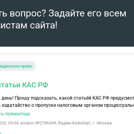
ть вопрос? Задайте его всем
истам сайта!
ажданское право
статьи КАС РФ
едусмотрено право административного ответчика
 ходатайство о пропуске налоговым органом процессуаль
Какой статьёй КАС РФ предусмотрено право суда отказать в удовлетворении
ть полностью
тративного иска по причине пропуска срока обращения в 
020, 09:04
, вопрос №2786499, Вадим Файнберг, г. Москва
неуважительной? С уважением, Вадим
а