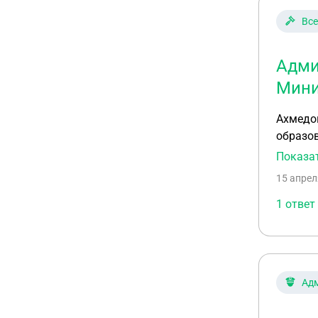
Все
Адми
Мини
Ахмедо
образо
Показа
15 апрел
1 ответ
Ад