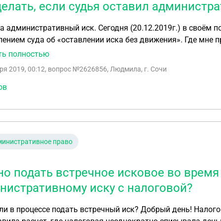
делать, если судья оставил администр
а административный иск. Сегодня (20.12.2019г.) в своём 
ением суда об «оставлении иска без движения». Где мне п
ть полностью
, 126 КАС, так как мною не были приложены документы, 
ря 2019, 00:12
, вопрос №2626856, Людмила, г. Сочи
опии заявления с приложенными копиями документов. Я отправляла иск в Суд по почте заказн
м с уведомлением, с квитанцией о госпошлине и с ОТДЕЛ
ов
: отправлять Ответчику
кет документов и ждать пока по почте мне придёт уведом
ение отправить опять в суд? Но, совершенно же очевидно, 
письма в один конец идут 5-10 дней !!!). 3. Или мне достаточно отправить у суд квитанцию о
министративное право
дение моей отправки пакета документов заказным ценным письмом Ответ
ва отправить в суд: копию Определения суда, квитанцию 
какое-то заявление? 5. Или нужно обжаловать это определение?
о подать встречное исковое во время
нистративному иску с налоговой?
ссе подать встречный иск? Добрый день! Налоговая подала в суд иск о взыскании пени.