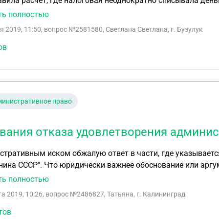
вила расчет, где налоговая неоднократно списывала деньги
сумм за 2007, 2009, 2011 г. Можно ли, чтобы эти суммы, незаконно списанные налоговой, зачесть
ть полностью
уплаты пени, которые они пытаются взыскать сейчас в 2019
я 2019, 11:50
, вопрос №2581580, Светлана Светлана, г. Бузулук
ов
министративное право
вания отказа удовлетворения админис
тративным иском обжалую ответ в части, где указываетс
ина СССР". Что юридически важнее обоснование или аргу
ть полностью
та 2019, 10:26
, вопрос №2486827, Татьяна, г. Калининград
тов