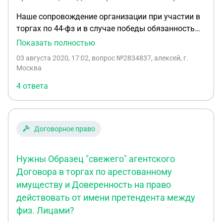
Наше сопровождение организации при участии в
торгах по 44-фз и в случае победы обязанность
заключить с нашей организацией договор
Показать полностью
поставки товара. Какой именно вид договора
03 августа 2020, 17:02
, вопрос №2834837, алексей, г.
(агентский, оказания услуг, поставки) необходимо
Москва
заключить когда: Наша организация
4 ответа
сопровождает другую организацию при участии в
аукционах в рамках 44-фз и в случае победы
нашего контрагента, прописать обязанность
заключить с нами договор поставки, того товара,
Договорное право
по которому был выигран аукцион.
Нужны Образец "свежего" агентского
Договора в торгах по арестованному
имуществу и Доверенность на право
действовать от имени претендента между
физ. Лицами?