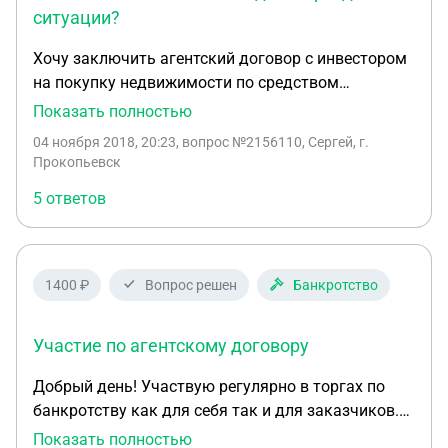
дополнительные документы. Заранее спасибо!
ситуации?
Хочу заключить агентский договор с инвестором
на покупку недвижимости по средством
публичного предложения с электронных торгов.
Показать полностью
Вот только какие документы нужны от инвестора
04 ноября 2018, 20:23
, вопрос №2156110, Сергей, г.
и нужно ли их заверить инвестору у нотариуса?
Прокопьевск
Обязательно встречаться с инвестором или
5 ответов
можно все сделать дистанционно?
1400 ₽
Вопрос решен
Банкротство
Участие по агентскому договору
Добрый день! Участвую регулярно в торгах по
банкротству как для себя так и для заказчиков.
Недавно столкнулась с проблемой, отказали в
Показать полностью