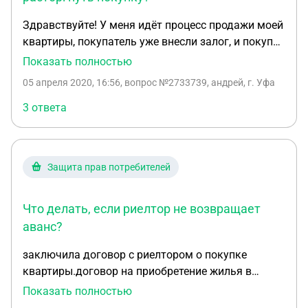
Здравствуйте! У меня идёт процесс продажи моей
квартиры, покупатель уже внесли залог, и покупка
мной другой квартиры, каторая уже найдена и
Показать полностью
тоже я внёс залог, у меня заключён договор о
05 апреля 2020, 16:56
, вопрос №2733739, андрей, г. Уфа
залоге. Но в связи с кроновирусом хочу
отказаться от покупки. Мне сказал риэлтор что
3 ответа
если я откажусь теряю залог и должен ещё
столько же денег внести. Могу я как то не теряя
денег расторгнуть покупку?
Защита прав потребителей
Что делать, если риелтор не возвращает
аванс?
заключила договор с риелтором о покупке
квартиры.договор на приобретение жилья в
рассрочку на три месяца.первая сумма аванса
Показать полностью
700 тыс выслана в декабре.на эту сумму пришел