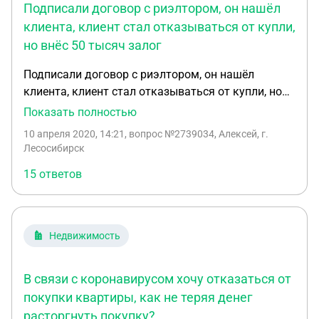
Подписали договор с риэлтором, он нашёл
клиента, клиент стал отказываться от купли,
но внёс 50 тысяч залог
Подписали договор с риэлтором, он нашёл
клиента, клиент стал отказываться от купли, но
внёс 50 тысяч залог, после отказа забрал деньги ,
Показать полностью
риэлтор утаивал от меня , почему клиент не хочет
10 апреля 2020, 14:21
, вопрос №2739034, Алексей, г.
покупать квартиру, теперь требует с меня 50
Лесосибирск
тысяч , за отказ с ним сотрудничать , законно это
15 ответов
?
Недвижимость
В связи с коронавирусом хочу отказаться от
покупки квартиры, как не теряя денег
расторгнуть покупку?