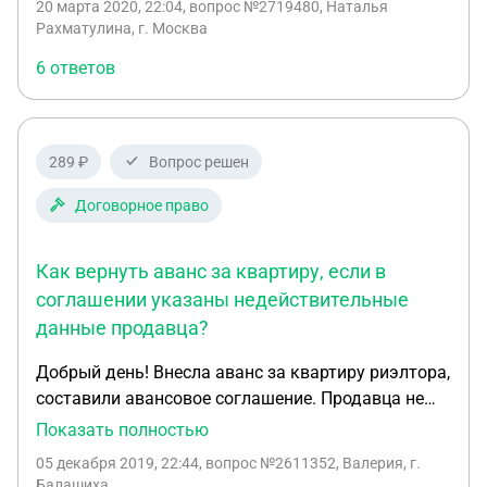
20 марта 2020, 22:04
, вопрос №2719480, Наталья
договор,заверенный натариусом.в нем
Рахматулина, г. Москва
прописано,что вторую сумму в 700 тысяч
6 ответов
заплатить не позднее 28 февраля.сумму
выслали,но договор о второй оплате не
выслали.хочу расторгнуть договор и вернуть
деньги.но риелтор говорит,что часть отдала уже
289 ₽
Вопрос решен
собственнику и их не вернуть.собсьвенник живет
за границей.граница закрыта.в нынешних
Договорное право
условиях я не хочу покупать квартиру.что
делать?как вернуть деньги?
Как вернуть аванс за квартиру, если в
соглашении указаны недействительные
данные продавца?
Добрый день! Внесла аванс за квартиру риэлтора,
составили авансовое соглашение. Продавца не
было, якобы в командировке, оригиналы
Показать полностью
документов тоже не предоставили, только сканы.
05 декабря 2019, 22:44
, вопрос №2611352, Валерия, г.
Но самое главное! Оказалось, что в авансовом
Балашиха