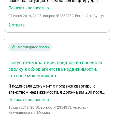
возникла ситуация: я сам нашел квартиру для
приобретения, риэлтор Продавца начала сбор
Показать полностью
документов (оценка квартиры и проч.) Договор с
07 июня 2019, 21:23
, вопрос №2389782, Евгений, г. Сургут
риэлтором НЕ заключался, так как я посчитал,
что риэлтор действует от имени Продавца. На
2 ответа
стадии одобрения квартиры банком,
предоставляющим кредит, риэлтор требует
оплатить свои услуги. Как поступить в данной
Договорное право
ситуации? Спасибо
Покупатель квартиры предложил провести
сделку в обход агентства недвижимости,
которое мошенничает
Я подписала документ о продаже квартиры с
агенством недвижимости, я должна им 200 после
сделки. нашли покупателя, у меня забрали
Показать полностью
документы чтобы показать покупателю и до сих
10 мая 2019, 20:50
, вопрос №2354353, Анастасия
пор не отдали. покупатель нашла меня и
Каменщикова, г. Москва