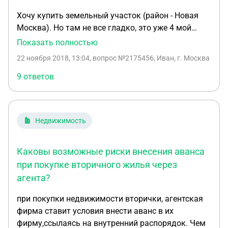
Хочу купить земельный участок (район - Новая
Москва). Но там не все гладко, это уже 4 мой
вопрос по этому участку на сервисе. Ситуация
Показать полностью
следующая: - участок в долевой собственности:
22 ноября 2018, 13:04
, вопрос №2175456, Иван, г. Москва
собственник №1 и №2, у каждого по 1\2; -
собственник №1 - проблемный. На базе судебных
9 ответов
приставов два непогашенных долга на общую
сумму 300 тыс. - собственник №2 - тоже не
подарок. Доля участка перешла через судебное
Недвижимость
решение (брат собственника №1 задолжал ей
алименты, был суд). Живет в Самаре (сделка,
если будет, то в Москве). Недавно выяснилось,
Каковы возможные риски внесения аванса
что на долю собственника №1 наложен запрет на
при покупке вторичного жилья через
рег. действия. Якобы, причина в долге по
агента?
кредитке перед Росбанком. Я так и не понял: это
третий долг в дополнение к 2 упомянутым или это
при покупки недвижимости вторички, агентская
один из этих двух. Итак, риэлтор предлагает
фирма ставит условия внести аванс в их
следующее: - заключить предварительный
фирму,ссылаясь на внутренний распорядок. Чем