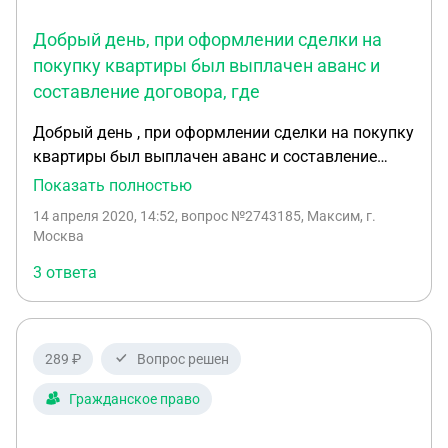
Добрый день, при оформлении сделки на
покупку квартиры был выплачен аванс и
составление договора, где
Добрый день , при оформлении сделки на покупку
квартиры был выплачен аванс и составление
договора ,где указано что при отказе банков в
Показать полностью
выдачи ипотеке да данное жильё аванс
14 апреля 2020, 14:52
, вопрос №2743185, Максим, г.
возвращается при отказе клиента аванс не
Москва
возвращается. В данной ситуации был отказ
3 ответа
банка и риелтор которому была переведена
авансовая сумма через Сбербанк онлайн
отказывается возвращать .
289 ₽
Вопрос решен
Гражданское право