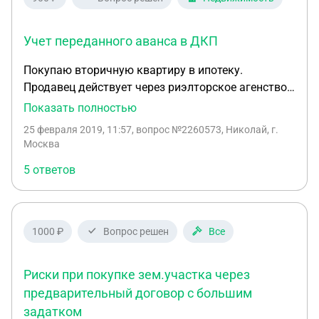
Могу ли я требовать возвращения аванса?
Учет переданного аванса в ДКП
Покупаю вторичную квартиру в ипотеку.
Продавец действует через риэлторское агенство,
соответственно, я внес в счет аванса риэлтору
Показать полностью
200 т.р. (через договор поручения). Вопрос в том,
25 февраля 2019, 11:57
, вопрос №2260573, Николай, г.
как учитывать аванс. Достаточно ли будет
Москва
расписки о получении аванса, и договора
5 ответов
поручения, либо необходим отдельный пункт в
ДКП о том, что часть средств внесена до
подписания договора?
1000 ₽
Вопрос решен
Все
Риски при покупке зем.участка через
предварительный договор с большим
задатком