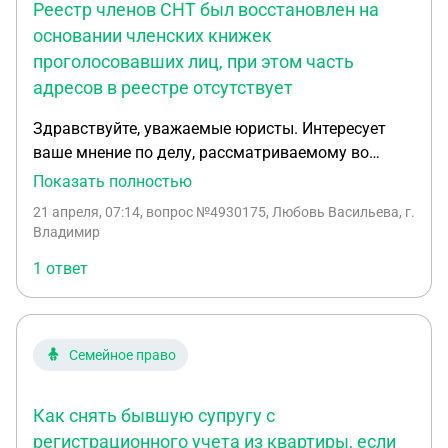
Прошу помочь и жду предложений в личные
Реестр членов СНТ был восстановлен на
расходы на ответчика?
сообщения,вопрос принципа. Заранее спасибо.
основании членских книжек
проголосовавших лиц, при этом часть
адресов в реестре отсутствует
Здравствуйте, уважаемые юристы. Интересует
ваше мнение по делу, рассматриваемому во
Владимирском областном суде: № 33-246/2026
Показать полностью
(33-4342/2025). Вопрос касается применения 217-
21 апреля, 07:14
, вопрос №4930175, Любовь Васильева, г.
ФЗ. Реестр членов СНТ был восстановлен на
Владимир
основании членских книжек проголосовавших
1 ответ
лиц, при этом часть адресов в реестре
отсутствует. Ранее проведённые выборы
председател в 3019 и все реестры утонули,вместе
с протаколами В настоящее время с истца
Семейное право
(пенсионера) пытаются взыскать судебные
расходы в размере 141 000 рублей. Прошу
Как снять бывшую супругу с
оценить законность формирования реестра и
перспективы взыскания судебных расходов в
регистрационного учета из квартиры, если