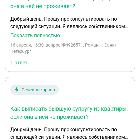
данной ситуации,есть ли реальный смысл
она в ней не проживает?
кассации
Добрый день. Прошу проконсультировать по
следующей ситуации. Я являюсь собственником
квартиры. Брак с бывшей супругой расторгнут.
Показать полностью
Квартира не является совместно нажитым
16 апреля, 16:30
, вопрос №4926571, Роман, г. Санкт-
имуществом (приобретена не в браке / иным
Петербург
способом — при необходимости уточню). Бывшая
1 ответ
супруга зарегистрирована (прописана) в данной
квартире, однако фактически не проживает в ней
уже около 3 лет. Добровольно сниматься с
регистрационного учёта отказывается, несмотря
Семейное право
на мои неоднократные просьбы через
мессенджеры. В связи с этим планирую
Как выписать бывшую супругу из квартиры,
обратиться в суд с иском о снятии её с
регистрационного учёта. Прошу разъяснить: 1.
если она в ней не проживает?
Насколько перспективно такое дело в суде при
Добрый день. Прошу проконсультировать по
указанных обстоятельствах? 2. Какие документы
следующей ситуации. Я являюсь собственником
необходимо подготовить для подачи иска? 3.