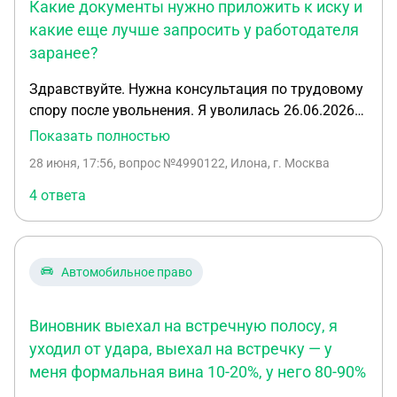
Какие документы нужно приложить к иску и
какие еще лучше запросить у работодателя
заранее?
Здравствуйте. Нужна консультация по трудовому
спору после увольнения. Я уволилась 26.06.2026
из частной строительной компании в Москве. В
Показать полностью
последний рабочий день со мной не произвели
28 июня, 17:56
, вопрос №4990122, Илона, г. Москва
окончательный расчет, до увольнения я устно
предупреждала работодателя, что прошу
4 ответа
выплатить все суммы в срок, предусмотренный
законом, так как проблемы с выплатами были
уже и по зарплате в том числе. На текущий
Автомобильное право
момент мне не выплатили: * часть заработной
платы; * компенсацию за неиспользованный
отпуск при увольнении; * компенсацию за
Виновник выехал на встречную полосу, я
неиспользованный отпуск при предыдущем
уходил от удара, выехал на встречку — у
переводе между юрлицами через увольнение и
меня формальная вина 10-20%, у него 80-90%
прием — ориентировочно около 14 календарных