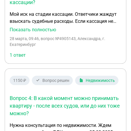
кассации?
Мой иск на стадии кассации. Ответчики жаждут
взыскать судебные расходы. Если кассация не
вернет дело на новое рассмотрение, могу я
Показать полностью
подать иск по тому же предмету, но с новыми
28 марта, 09:46
, вопрос №4905143, Александра, г.
основаниями не рассмотренными в первой
Екатеринбург
инстанции? Судебные расходы по первому иску
1 ответ
будут взысканы?
1150 ₽
Вопрос решен
Недвижимость
Вопрос 4: В какой момент можно принимать
квартиру - после всех судов, или до них тоже
можно?
Нужна консультация по недвижимости. Ждем