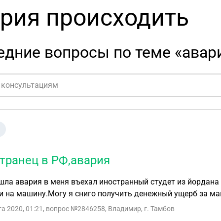
рия происходить
едние вопросы по теме «авар
транец в РФ,авария
ла авария в меня въехал иностранный студет из йордана б
 на машину.Могу я сниго получить денежный ущерб за ма
та 2020, 01:21
, вопрос №2846258, Владимир, г. Тамбов