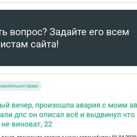
ть вопрос? Задайте его всем
истам сайта!
томобильное право
ый вечер, произошла авария с моим ав
али дпс он описал всё и выдвинул что 
 не виноват, 22