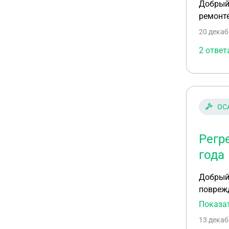
Добрый 
ремонт
20 декаб
2 ответ
ОСА
Регр
года
Добрый 
поврежд
сотрудн
Показа
сегодня
13 декаб
дтп.Я позвонил по ука