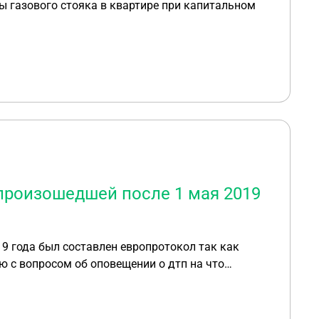
ы газового стояка в квартире при капитальном
 произошедшей после 1 мая 2019
19 года был составлен европротокол так как
 с вопросом об оповещении о дтп на что
нена Федеральный закон от 01.05.2019 N 88-ФЗ а
 ущерба потому что я не уведомил страховую о