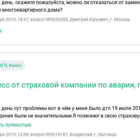
день. скажите пожалуйста, можно ли отказаться от замен
е многоквартирного дома?
ря 2019, 18:47
, вопрос №2626592, Дмитрий Юрьевич, г. Москва
а
ГО, Каско
есс от страховой компании по аварии,
день сут проблемы вот в чём у меня было дтп 19 июля 20
ения были не значительными.Я позвонил в свою страховую
ик мне сообщил что с 1 мая 2019 года эта процедура отме
ть полностью
 мне пришло письмо из страховой компании о возмещении
ря 2019, 12:36
, вопрос №2619187, Владислав, г. Мытищи
занному номеру в извещении и на мой вопрос о том что закон отменили сотрудник мне сказал