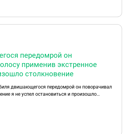
егося передомрой он
полосу применив экстренное
оизошло столкновение
мобиля двишающегося передомрой он поворачивал
ние я не успел остановиться и произошло