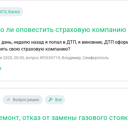
 служба) удивилась что у меня он опять стоит и ушла сказав что ей делать больше нечего и это и
миссия.Теперь мне постоянно звонят из УК и требуют допу
ГО, Каско
ленного аварийной службой крана а так же подписать акт
сь в незаконном переоборудовании системы отопления.По
нтехники так же установили выпускные шаровые краны. Чт
о ли оповестить страховую компанию 
день, неделю назад я попал в ДТП, я виновник, ДТП офо
тить свою страховую компанию?
я 2020, 00:30
, вопрос №2639719, Владимир, Симферополь
а
Вопрос решен
Все
емонт, отказ от замены газового стояк