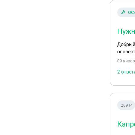
краном(аварийная
есть ко
ОСА
установ
обвиняю
горе са
Нужн
Добрый 
оповес
09 январ
2 ответ
289 ₽
Капр