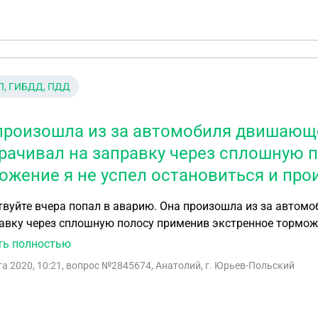
П, ГИБДД, ПДД
произошла из за автомобиля двишающ
рачивал на заправку через сплошную 
ожение я не успел остановиться и пр
твуйте вчера попал в аварию. Она произошла из за авто
авку через сплошную полосу применив экстренное торможе
вение. Кто виноват в данном ДТП?
ть полностью
та 2020, 10:21
, вопрос №2845674, Анатолий, г. Юрьев-Польский