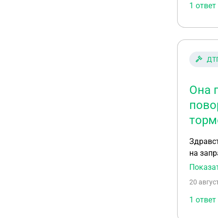
1 ответ
ДТ
Она 
пово
торм
Здравс
на запр
столкно
Показа
20 авгус
1 ответ