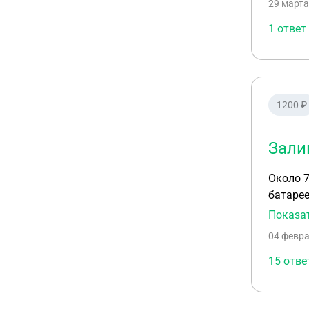
29 марта
состав
1 ответ
1200 ₽
Зали
Около 7
батарее
поставили 
Показа
телефон
04 февра
произо
останов
15 отве
при жил
повреж