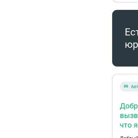
Ес
юр
Ав
Добр
вызв
что я