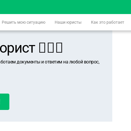
Решить мою ситуацию
Наши юристы
Как это работает
ист 👨🏻‍⚖️
аботаем документы и ответим на любой вопрос,
!