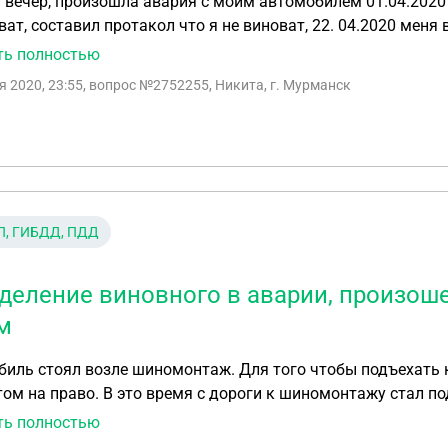
вечер, произошла авария с моим автомобилем 01.04.2020 
вил протакол что я не виноват, 22. 04.2020 меня вызвали в ГАИ и покозали видео где не видно
машины ни даты ни времени на видео и признали меня вин
ть полностью
я 2020, 23:55
, вопрос №2752255, Никита, г. Мурманск
П, ГИБДД, ПДД
деление виновного в аварии, произош
м
иль стоял возле шиномонтаж. Для того чтобы подъехать к
ом на право. В это время с дороги к шиномонтажу стал п
я этого маневра я его ударил в бок своим задним бампе
ть полностью
значили меня виновным в ДТП. Я себя не считаю виноватым. Кто в