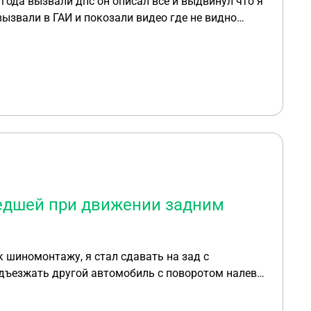
года вызвали дпс он описал всё и выдвинул что я
овным, что мне теперь делать?
едшей при движении задним
 шиномонтажу, я стал сдавать на зад с
одъезжать другой автомобиль с поворотом налево,
ром. Сотрудники ДПС приехавшие на место ДТП
иноват в ДТП? На схеме ДТП