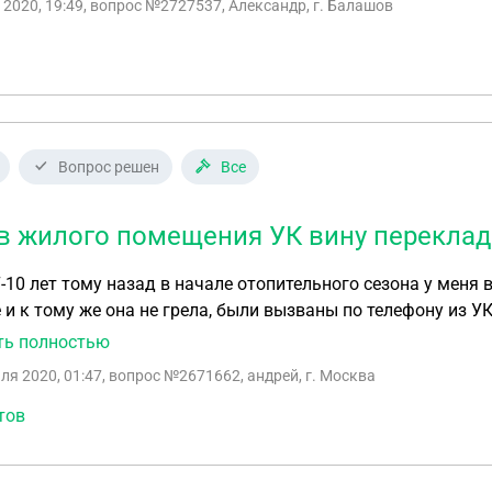
 2020, 19:49
, вопрос №2727537, Александр, г. Балашов
ленной сотрудниками ДПС мой автомобиль под цифрой 1.
Вопрос решен
Все
в жилого помещения УК вину переклад
-10 лет тому назад в начале отопительного сезона у меня 
 и к тому же она не грела, были вызваны по телефону из У
в эту батарею шаровой водоразборный кран для сгона воздуха .Все работы проводили
ть полностью
ной ,оплаты не производилось документы ни какие не был
ля 2020, 01:47
, вопрос №2671662, андрей, г. Москва
шла авария развалилось соединение крана была вызвана 
лена течь с помощью врезки нового шарового крана в мес
тов
ьцах отказались составлять это не их работа .По моей п
дений пришла одна сотрудница не составляя акта провел