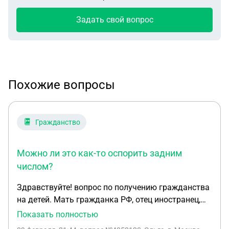
Задать свой вопрос
Похожие вопросы
Гражданство
Можно ли это как-то оспорить задним
числом?
Здравствуйте! вопрос по получению гражданства
на детей. Мать гражданка РФ, отец иностранец,
дети родились вне РФ, но сразу после рождения
Показать полностью
сделали запрос на принятие в гражданство в рос.