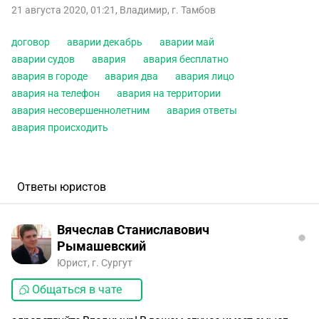
21 августа 2020, 01:21
,
Владимир
,
г. Тамбов
договор
аварии декабрь
аварии май
аварии судов
авария
авария бесплатно
авария в городе
авария два
авария лицо
авария на телефон
авария на территории
авария несовершеннолетним
авария ответы
авария происходить
Ответы юристов
Вячеслав Станиславович
Рымашевский
Юрист, г. Сургут
Общаться в чате