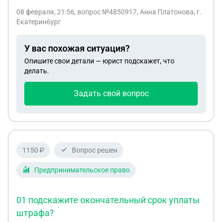
отпустят ли меня по окончанию контракта ( 1
08 февраля, 21:56
, вопрос №4850917, Анна Платонова, г.
год). 2) как получить гражданство РФ которое
Екатеринбург
положено для СВОшника по упрощенной схеме. ?
3) после получения гражданства , обяжут ли меня
У вас похожая ситуация?
снова заключить контракт ? 4) если не дадут
Опишите свои детали — юрист подскажет, что
обещанное гражданство , сколько времени я могу
делать.
находиться на территории РФ, какие у меня
права?
Задать свой вопрос
1150 ₽
Вопрос решен
Предпринимательское право
01 подскажите окончательный срок уплаты
штрафа?