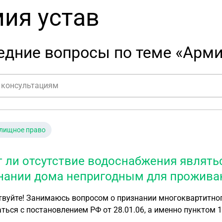
ия устав
едние вопросы по теме «Арми
лищное право
т ли отсутствие водоснабжения являть
нании дома непригодным для прожива
твуйте! Занимаюсь вопросом о признании многоквартитно
ться с постановлением РФ от 28.01.06, а именно пунктом 
) нет канализации и водоснабжения. Будет ли это являть