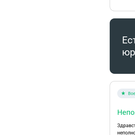
Ес
юр
Вое
Непо
Здравст
неполно