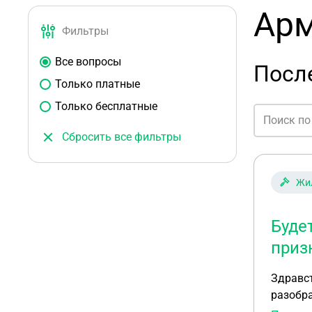
Арм
Фильтры
Все вопросы
Посл
Только платные
Только бесплатные
Сбросить все фильтры
Жи
Буде
приз
Здравс
разобра
квартир