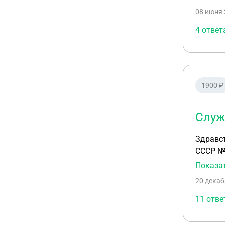
08 июня 
4 ответ
1900 ₽
Служ
Здравствуйте. Подскажите пожалуйста действует ли (отме
СССР № 286 от 30.12.76г. Меня и
точнее 
Показа
по данному вопро
20 декаб
11 отве