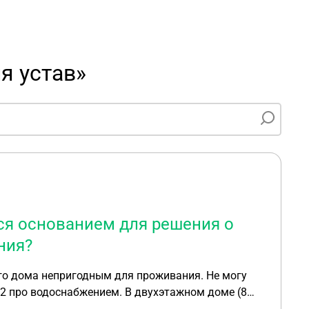
я устав»
ся основанием для решения о
ния?
го дома непригодным для проживания. Не могу
12 про водоснабжением. В двухэтажном доме (8
ся основанием для решения о признании дома