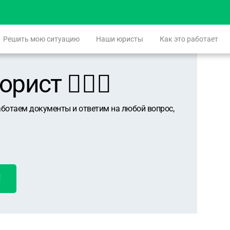
Решить мою ситуацию
Наши юристы
Как это работает
ист 👨🏻‍⚖️
аботаем документы и ответим на любой вопрос,
!