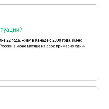
итуации?
России в июне месяце на срок примерно один-
ую ли я призывом
окументы
стоит заранее сделать/подготовить чтобы не оказаться в неловкой ситуации? Спасибо