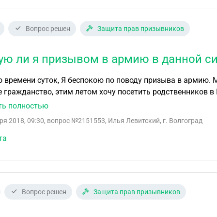
Вопрос решен
Защита прав призывников
ую ли я призывом в армию в данной с
 по поводу призыва в армию. Мне 22 года, живу в Канаде с 2008 года, имею
 гражданство, этим летом хочу посетить родственников в 
яца. На воинском учете не состою, возможно прописан в России. Хотел бы узнать, риск
ть полностью
оказываете ли вы юридическую помощь по этим вопросам? Так же хотел бы узнать какие д
ря 2018, 09:30
, вопрос №2151553, Илья Левитский, г. Волгоград
та
Вопрос решен
Защита прав призывников