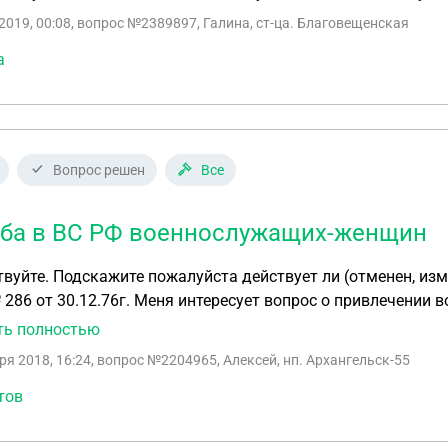
2019, 00:08
, вопрос №2389897, Галина, ст-ца. Благовещенская
а
Вопрос решен
Все
ба в ВС РФ военнослужащих-женщин
нен, изменен, или иное) на данный момент приказ МО
нтересует вопрос о привлечении военнослужащих-женщин в суточные наряды,а
информация где указано,что этого делать нельзя ( в данно
ть полностью
су где так-же прописано- : К несению гарнизонной, караульной и ВНУТРЕННЕЙ СЛУЖБ
ря 2018, 16:24
, вопрос №2204965, Алексей, нп. Архангельск-55
тов