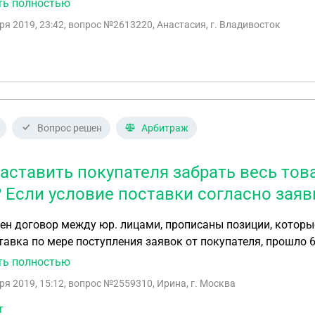
ть полностью
одным для проживания?
ря 2019, 23:42
, вопрос №2613220, Анастасия, г. Владивосток
Вопрос решен
Арбитраж
заставить покупателя забрать весь тов
? Если условие поставки согласно зая
н договор между юр. лицами, прописаны позиции, которые
тавка по мере поступления заявок от покупателя, прошло 
е ожидается заявка в ближайшее время. Срок действия договора до 31.12.2019г., но до полного
ть полностью
ния договора. А если они 10 лет выбирать будут, цены мы
ря 2019, 15:12
, вопрос №2559310, Ирина, г. Москва
льства выполнить договор в полном объеме. Прикреплен договор, необходимо отправить всю
ию в этом году.
т