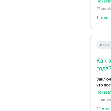
Показа
неприг
07 декаб
1 ответ
1000 ₽
Как 
года
Заключе
что пос
продукции, и н
Показа
исполне
22 октяб
Наши обязате
продукц
21 отве