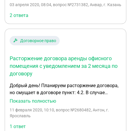
адресу не получают, в офисе его нет. А
03 апреля 2020, 08:04
, вопрос №2731382, Анвар, г. Казань
необходимо доставить письменно. Что делать?
2 ответа
Договорное право
Расторжение договора аренды офисного
помещения с уведомлением за 2 месяца по
договору
Добрый день! Планируем расторжение договора,
но смущает в договоре пункт: 4.2. В случае
досрочного расторжения Договора по инициативе
Показать полностью
Арендатора, последний письменно уведомляет об
11 февраля 2020, 10:10
, вопрос №2680482, Антон, г.
этом Арендодателя за 2 месяца до
Ярославль
предполагаемой даты расторжения. Исходя из
1 ответ
данного пункта, мы должны будем еще 2 месяца