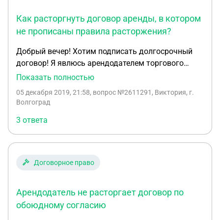
Как расторгнуть договор аренды, в котором
не прописаны правила расторжения?
Добрый вечер! Хотим подписать долгосрочный
договор! Я явлюсь арендодателем торгового
помещения. Мне важно знать, могу ли я
Показать полностью
расторгнуть долгосрочный договор. Как нужно
05 декабря 2019, 21:58
, вопрос №2611291, Виктория, г.
это прописать? Как по законодательству можно
Волгоград
расторгнуть данный договор? Если не прописали
3 ответа
в долгосрочном договоре правила расторжения,
по законодательству как это возможно?
Договорное право
Арендодатель не расторгает договор по
обоюдному согласию