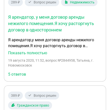
289 ₽
Вопрос решен
Недвижимость
Я арендатор, у меня договор аренды
нежилого помещения.Я хочу расторгнуть
договор в одностороннем
Я арендатор,у меня договор аренды нежилого
помещения.Я хочу расторгнуть договор в
одностороннем порядке.Уведомляю об этом в
Показать полностью
письменном виде арендодателя за 30 дней,как
19 августа 2020, 11:52
, вопрос №2844958, Татьяна, г.
прописанно в договоре.Отправленно уже
Новомосковск
несколько уведомлений в том числе и по
5 ответов
эл.почте.Арендодатель настойчиво
утверждает,что никаких писем не
получает,соглашение о расторжение не
подписывает.А 01.09.2020г.я собираюсь съезжать
389 ₽
Вопрос решен
с данного помещения.Арендодатель говорит,что
аренду будет продолжать начислять и пени
Гражданское право