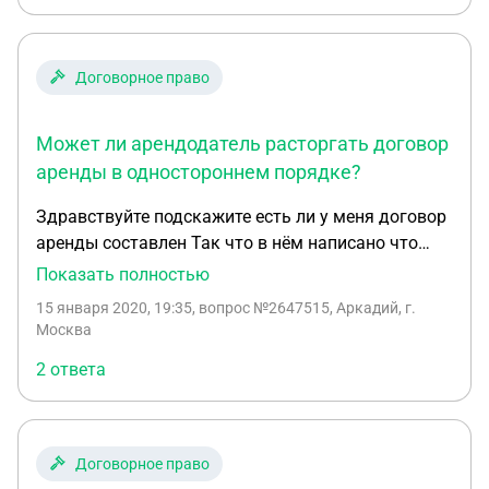
оплачивать арендную плату? Как нам обойти
данный срок и подать уведомление хотя бы за 2
недели до расторжения.
Договорное право
Может ли арендодатель расторгать договор
аренды в одностороннем порядке?
Здравствуйте подскажите есть ли у меня договор
аренды составлен Так что в нём написано что
арендодатель имеет право расторгнуть договор в
Показать полностью
одностороннем порядке законно ли это и может
15 января 2020, 19:35
, вопрос №2647515, Аркадий, г.
ли он расторгнуть договор?
Москва
2 ответа
Договорное право