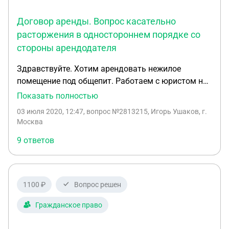
насчитывать.Как быть?
Договор аренды. Вопрос касательно
расторжения в одностороннем порядке со
стороны арендодателя
Здравствуйте. Хотим арендовать нежилое
помещение под общепит. Работаем с юристом на
удаленке для составления договора. Юрист в
Показать полностью
договор вставил следующий пункт: "5.7.
03 июля 2020, 12:47
, вопрос №2813215, Игорь Ушаков, г.
Арендодатель вправе в одностороннем порядке
Москва
отказаться от исполнения настоящего Договора в
9 ответов
соответствии с п. 1 ст. 450.1 ГК РФ и расторгнуть
его без обращения в судебные органы, письменно
предупредив об этом Арендатора не менее, чем за
60 (шестьдесят) дней до предполагаемой даты
1100 ₽
Вопрос решен
прекращения Договора. При этом настоящий
Договор будет считаться расторгнутым после
Гражданское право
истечения 60 (шестидесяти) дней со дня
получения такого уведомления Арендатором.