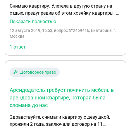
Снимаю квартиру. Улетела в другую страну на
отдых, предупредив об этом хозяйку квартиры. В
квартире находился мой молодой человек, в этот
Показать полностью
момент приехала хозяйка (не предупредив
12 августа 2019, 16:53
, вопрос №2469416, Екатарина, г.
заранее, без моего ведома, хотя в договоре
Москва
прописано, что только в моем присутствии, и
1 ответ
когда мне удобно). Я поинтересовалась, что она
хотела, на что получила жёсткий ответ, что там
находятся посторонние люди, она имеет право
выгнать меня в любое время, как и посещать
Договорное право
квартиру. На мои возражения она ответила, что
договор - это "филькина грамота", и что он не
Арендодатель требует починить мебель в
имеет юридической силы, если не заверен у
нотариуса(договор на 11 мес). Про приглашения
арендованной квартире, которая была
друзей в договоре информации нет. Кто прав в
сломана до нас
данной ситуации? И могу ли я приглашать туда
Здравствуйте, снимали квартиру с девушкой,
друзей? (Нет возможности связаться по телефону,
прожили 2 года, заключали договор на 11
тк я в другой стране)