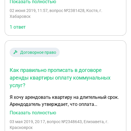
месяцев и хозяйка попросила освободить
Показать полностью
квартиру и требует чтобы мы починили кучу
02 июня 2019, 11:57
, вопрос №2381428, Костя, г.
мебели которая и так была сломана: полка,
Хабаровск
рамки, плинтуса, сетка маскитная. Кошка
1 ответ
подрала стены, она говорит что мастера вызовет
и выставит счёт за все, что делать в такой
ситуации, кроме стен мы ничего не ломали, в
договоре не прописано состояние квартиры, а
Договорное право
только перечень техники, налоги она не платила.
Подскажите что делать пожалуйста
Как правильно прописать в договоре
аренды квартиры оплату коммунальных
услуг?
Я хочу арендовать квартиру на длительный срок.
Арендодатель утверждает, что оплата
коммунальных услуг включена в стоимость
Показать полностью
аренды и он оплачивает их сам. Как это должно
03 мая 2019, 20:17
, вопрос №2348643, Елизавета, г.
быть прописано в договоре и нужно ли снять
Красноярск