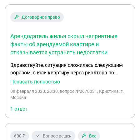
Договорное право
Арендодатель жилья скрыл неприятные
факты об арендуемой квартире и
отказывается устранять недостатки
Здравствуйте, ситуация сложилась следующим
образом, сняли квартиру через риэлтора по
договору на год, при въезде хозяйка умолчала
Показать полностью
про длительный капитальный ремонт (квартира
08 февраля 2020, 23:33
, вопрос №2678031, Кристина, г.
на первом этаже и все прелести ремонта каждый
Москва
день ужасные неудобства причиняют), а так же
1 ответ
про сломанную кровать и стиральную машину.
Всё стало проясняться во время проживания. В
итоге мы постоянно просили решить хотя бы
вопрос с постоянным шумом, на что спустя 4
600 ₽
Вопрос решен
Все