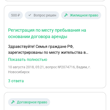
500 ₽
Вопрос решен
Жилищное право
Регистрация по месту пребывания на
основании договора аренды
Здравствуйте! Семья граждане РФ,
зарегистрированы по месту жительства в
собственной квартире в одном областном центре.
Показать полностью
Переехали в другой областной центр. Арендовали
10 августа 2018, 05:21
, вопрос №2074716, Вадим, г.
квартиру на длительный срок, оформлен договор
Новосибирск
аренды, в нем в качестве арендодателя указан
3 ответа
собственник квартиры, арендатора глава семьи.
Также вписаны в договоре указано что совместно
с арендатором будут проживать члены его семьи
- указаны ФИО. Семья муж жена и два
Договорное право
несовершеннолетних ребенка. Арендодатель