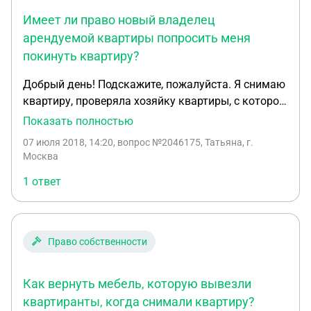
отказывается оформить временную регистрацию
Имеет ли право новый владелец
по месту пребывания. Можно ли на основании
заключенного договора аренды
арендуемой квартиры попросить меня
зарегистрироваться по месту пребывания без
покинуть квартиру?
участия собственника жилья? Без такой
Добрый день! Подскажите, пожалуйста. Я снимаю
регистрации не можем оформить детей в школу.
квартиру, проверяла хозяйку квартиры, с которой
я общалась по поводу квартиры, в ЕГРН, хозяйка
Показать полностью
действительно являлась собственником
07 июля 2018, 14:20
, вопрос №2046175, Татьяна, г.
квартиры. Год я жила без каких-либо проблем.
Москва
Два дня назад мне позвонил некий молодой и
1 ответ
представился новым владельцем квартиры, а
также переслал мне документы (выписка из ЕГРН
со штампом), по которым он действительно
является владельцем квартиры. Я проверила на
Право собственности
сайте ЕГРН информацию, но там все равно
значится та хозяйка квартиры, с которой я и
Как вернуть мебель, которую вывезли
общалась ранее. Хозяйка квартиры подтверждает
то, что она продала квартиру молодому человеку,
квартиранты, когда снимали квартиру?