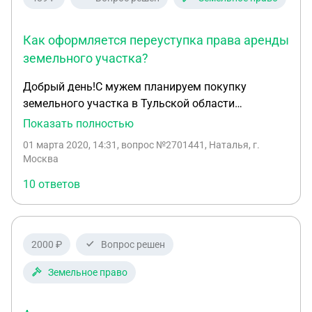
наших целей?
Как оформляется переуступка права аренды
земельного участка?
Добрый день!С мужем планируем покупку
земельного участка в Тульской области
Узловском районе для строительства дома.В
Показать полностью
настоящее время нашли вариант- собственник
01 марта 2020, 14:31
, вопрос №2701441, Наталья, г.
арендует земельный участок у
Москва
администрации(вид использования ЛПХ).Есть ли
10 ответов
какие-то подводный камни при переуступке прав
аренды, на какие пункты нужно обращать
внимание в договоре аренды? Как оформляется
переуступка права аренды (какие нужны
2000 ₽
Вопрос решен
документы, куда обращаться)? Где можно узнать
процент от кадастровой стоимость при выкупе
Земельное право
земельного участка Тульской области,Узловского
района)? Заранее благодарна!