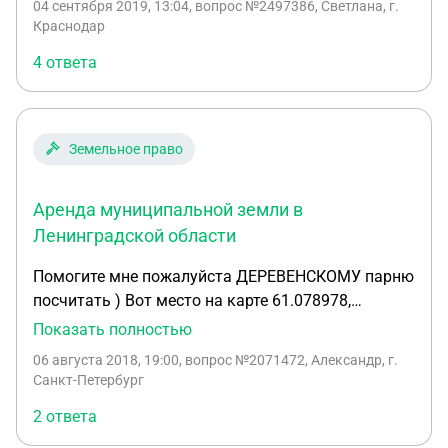
04 сентября 2019, 13:04
, вопрос №2497386, Светлана, г.
имеются постройки? Или их потребуют снести а
льготные категории граждан, которые могут
Краснодар
потом выставят на торги? -Возможно ли в
взять землю в аренду без проведения торгов? -
настоящий момент не расторгать договор а
4 ответа
Может ли администрация на законных
продлить его законным путем? -Как оформить
основаниях отказать в предоставлении земель
данный участок в собственность?
общего пользования в аренду?
Земельное право
Аренда муниципальной земли в
Ленинградской области
Помогите мне пожалуйста ДЕРЕВЕНСКОМУ парню
посчитать ) Вот место на карте 61.078978,
29.282436 Хочу арендовать там около одного
Показать полностью
гектара под ведение личного хозяйства, без
06 августа 2018, 19:00
, вопрос №2071472, Александр, г.
постройки жилья. Я понимаю что нужно и в торги
Санкт-Петербург
выставлять участок, межевать... но мне главное
2 ответа
понять - потом во сколько мне будет обходиться
примерно оплата аренды в год? И опять же таки