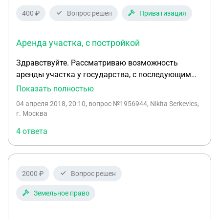
400 ₽
Вопрос решен
Приватизация
Аренда участка, с постройкой
Здравствуйте. Рассматриваю возможность
аренды участка у государства, с последующим
выкупом в собственность. Форма собственности:
Показать полностью
Муниципальная На участке расположено нежилое
04 апреля 2018, 20:10
, вопрос №1956944, Nikita Serkevics,
здание. (собственность муниципальных
г. Москва
образований) Имеется ли вообще возможность
4 ответа
аренды такого типа участка? Если да, то какие
возможные затруднения, связанные с
постройкой, могут меня ожидать? Заранее
благодарен за рассмотрение моего вопроса. С
2000 ₽
Вопрос решен
уважением, Никита
Земельное право