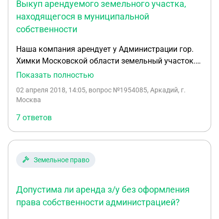
Выкуп арендуемого земельного участка,
находящегося в муниципальной
собственности
Наша компания арендует у Администрации гор.
Химки Московской области земельный участок.
Срок аренды - 49 лет. Целевое назначение - под
Показать полностью
строительство и эксплуатацию нежилого объекта
02 апреля 2018, 14:05
, вопрос №1954085, Аркадий, г.
капитального строительства. В настоящий
Москва
момент ведём строительство. Нам известно, что
7 ответов
после завершения строительства, согласно
Земельного кодекса РФ, как собственники
здания, расположенного на арендуемом
муниципальном земельном участке, мы получим
Земельное право
право покупки земельного участка без
проведения торгов. Вопрос: если после
Допустима ли аренда з/у без оформления
регистрации права собственности на
построенный объект мы примем решение вместо
права собственности администрацией?
продолжения аренды земельного участка