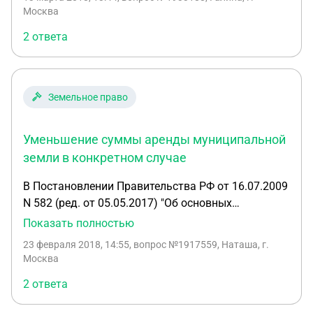
частной собственности, а в муниципальной? Что
Москва
открыть, куда смотреть? На кадастровой карте
2 ответа
просто кубики участков в частной собственности.
И как узнать, не получил ли уже кто-то до меня
разрешение на формирование нового участка на
том месте, которое выбрала я?
Земельное право
Уменьшение суммы аренды муниципальной
земли в конкретном случае
В Постановлении Правительства РФ от 16.07.2009
N 582 (ред. от 05.05.2017) "Об основных
принципах определения арендной платы при
Показать полностью
аренде земельных участков, находящихся в
23 февраля 2018, 14:55
, вопрос №1917559, Наташа, г.
государственной или муниципальной
Москва
собственности, и о Правилах определения
2 ответа
размера арендной платы, а также порядка,
условий и сроков внесения арендной платы за