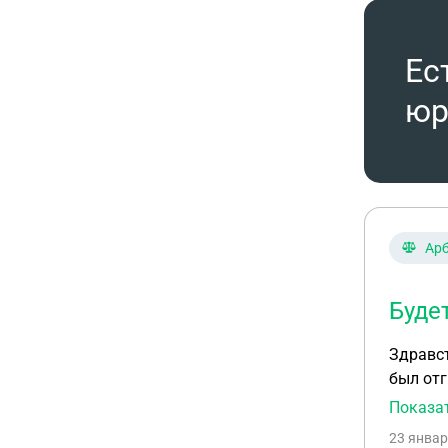
будет и
Ес
юр
Ар
Буде
Здравст
был отг
давност
Показа
23 январ