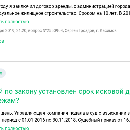
ючил договор аренды, с администрацией города , на земельный участок 10 соток под
уальное жилищное строительство. Сроком на 10 лет. В 201
 расширением охранной зоны газопровода строительство 
ть полностью
 земли не было. Итог: я не платил арендную плату а в 2019 мне пришло извещение из суда.
ря 2019, 21:20
, вопрос №2550904, Сергей Гроздов, г. Касимов
трация города договор аренды не расторгла, и теперь тре
 годы. Вопрос: существует ли какой то закон связанный с
ов
Х
й по закону установлен срок исковой
ежам?
 день. Управляющая компания подала в суд о взыскании 
а период с 01.01.2016 по 30.11.2018. Судебный приказ от 1
лучае применить статью о сроке исковой давности?
ть полностью