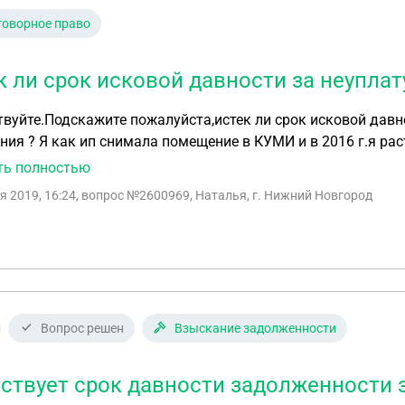
говорное право
к ли срок исковой давности за неуплат
вуйте.Подскажите пожалуйста,истек ли срок исковой давн
оргла договор и остался долг за аренду.а теперь
 выставляют счет и грозят судом.
ть полностью
я 2019, 16:24
, вопрос №2600969, Наталья, г. Нижний Новгород
Вопрос решен
Взыскание задолженности
ствует срок давности задолженности 