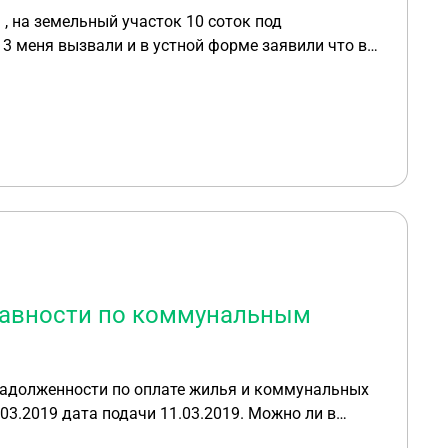
3 меня вызвали и в устной форме заявили что в
на участке запрещено. пообещали выдать другой
бует с меня задолженность за аренду и пеню за
 сроком давности этих задолженностей?
 давности по коммунальным
задолженности по оплате жилья и коммунальных
6.03.2019 дата подачи 11.03.2019. Можно ли в