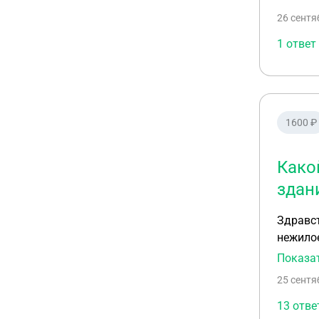
26 сентя
1 ответ
1600 ₽
Како
здан
Здравст
нежилое
с 2016 
Показа
идет ср
25 сентя
13 отве