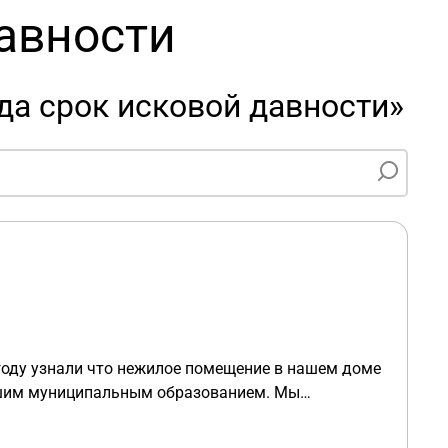
авности
да срок исковой давности»
оду узнали что нежилое помещение в нашем доме
ашим муниципальным образованием. Мы
давали помещение в аренду и мы не могли об этом