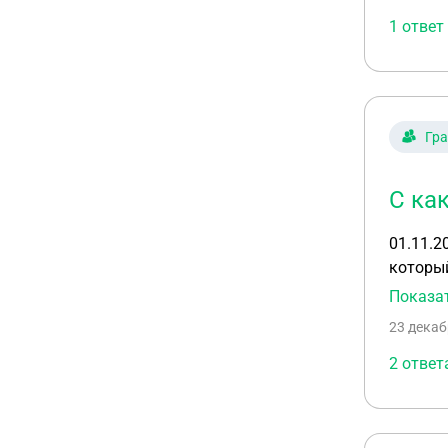
1 ответ
Гр
С ка
01.11.2
который
зарегистрирован 30.12.2016. 
Показа
предост
23 декаб
исковой да
исполне
2 ответ
заключе
учетом 
Судебна