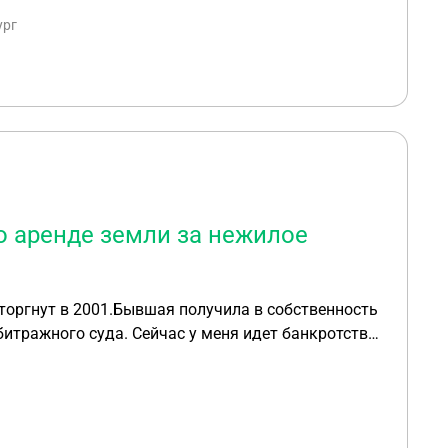
ург
о аренде земли за нежилое
сторгнут в 2001.Бывшая получила в собственность
битражного суда. Сейчас у меня идет банкротство
совместно нажитого имущества?С какого момента