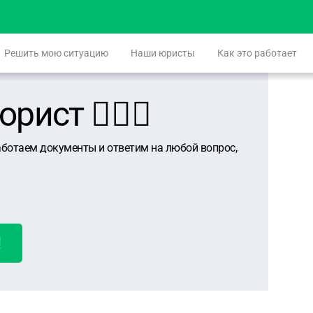
Решить мою ситуацию
Наши юристы
Как это работает
ист 👨🏻‍⚖️
аботаем документы и ответим на любой вопрос,
!