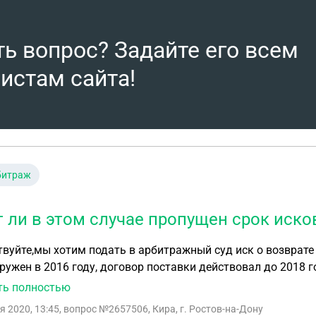
счислятся для каждого конкретного платежа?
ть вопрос? Задайте его всем
истам сайта!
битраж
т ли в этом случае пропущен срок иск
вуйте,мы хотим подать в арбитражный суд иск о возврате
ружен в 2016 году, договор поставки действовал до 2018 г
и,или его можно как-то восстановить?
ть полностью
я 2020, 13:45
, вопрос №2657506, Кира, г. Ростов-на-Дону