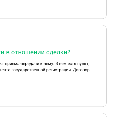
ти в отношении сделки?
т приема-передачи к нему. В нем есть пункт,
мента государственной регистрации. Договор
аконом. Как указано в ст. 181 ГК РФ, срок
итать начало
 для признания сделки ничтожной? С момента
омента регистрации договора (30.12.2016 года) с
ется заключенным только с момента регистрации?