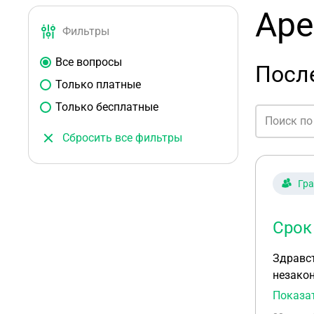
Аре
Фильтры
Все вопросы
После
Только платные
Только бесплатные
Сбросить все фильтры
Гр
Срок
Здравс
незако
обратились в суд с иском о приз
Показа
заявил 