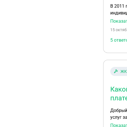
В 2011 году я закл
индивид
связи с
Показа
участок. Но свободной
15 октяб
Админис
все эти
5 ответ
ЖК
Како
плат
Добрый
услуг з
таком с
Показа