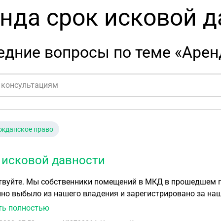
нда срок исковой д
дние вопросы по теме «Арен
ажданское право
 исковой давности
твуйте. Мы собственники помещений в МКД в прошедшем г
нно выбыло из нашего владения и зарегистрировано за н
нании отсутствующим права собственности у города на данное помещение. Город
ть полностью
о пропуске срока ИД ссылаясь на то что они с 2011 года с