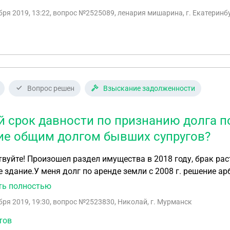
бря 2019, 13:22
, вопрос №2525089, ленария мишарина, г. Екатеринб
Вопрос решен
Взыскание задолженности
й срок давности по признанию долга п
ие общим долгом бывших супругов?
вуйте! Произошел раздел имущества в 2018 году, брак ра
 здание.У меня долг по аренде земли с 2008 г. решение ар
года.Могу ли я перекинуть ей этот долг как содержание 
ть полностью
ок давности?
бря 2019, 19:30
, вопрос №2523830, Николай, г. Мурманск
тов